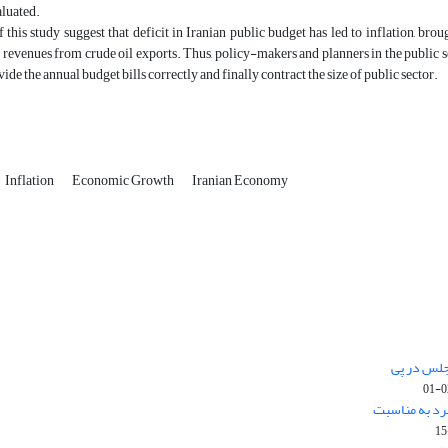
aluated.
f this study suggest that deficit in Iranian public budget has led to inflation, 
revenues from crude oil exports. Thus, policy-makers and planners in the public sec
ide the annual budget bills correctly and finally contract the size of public sector.
Inflation
Economic Growth
Iranian Economy
جلس در پی
رد به مناسبت