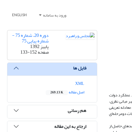
ورود به سامانه
ENGLISH
دوره 20، شماره 75 -
شماره پیاپی 75
پاییز 1392
صفحه
133-152
فایل ها
XML
اصل مقاله
269.13 K
. عملکرد دولت
بر مبانی نظری،
ن یک معادله تعریفی
هم رسانی
 و به روش حداقل مربعات دو‌مرحله‌ای
ارجاع به این مقاله
مدهای حاصل از