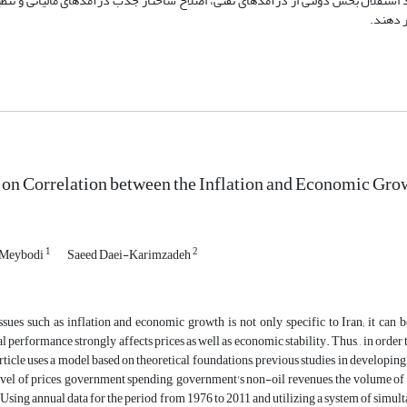
 استقلال بخش دولتی از درآمدهای نفتی، اصلاح ساختار جذب درآمدهای مالیاتی و تنظ
 دهند.
 on Correlation between the Inflation and Economic Grow
1
2
Meybodi
Saeed Daei-Karimzadeh
sues such as inflation and economic growth is not only specific to Iran; it can b
performance strongly affects prices as well as economic stability. Thus, , in order 
article uses a model based on theoretical foundations, previous studies in developing
evel of prices, government spending, government's non-oil revenues, the volume of
Using annual data for the period from 1976 to 2011 and utilizing a system of simul