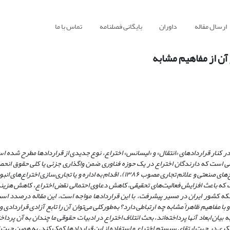
ارسال مقاله
داوران
بایگانی فصلنامه
تماس با ما
آن از مفاهیم مشابه
ر کنار قراردادهای «انتقال» و «لیسانس» اختراع، نوع جدیدی از قراردادها مطرح‌ شده ا
افقی است که دارندگان اختراع در یک حوزه فناوری ضمن واگذاری جزئی یا کلی حقوق انحص
مالکیت فکری برای آنها به رسمیت شناخته (ماده (۱۵) قانون ثبت اختراعات، طرح‌های صنعتی و علائم تجاری مصوب ۱۳۸۶)، اقدام به اداره و یا
 که باعث افزایش فعالیت‌های تحقیقی، کاهش دعاوی احتمالی نقض اختراع، کاهش هزینه‌
نکه کشور ایران در مسیر پیشرفت، با این قراردادها مواجه است، این مقاله درصدد است
بیان ابعاد آنها پرداخته‌اند، بحث ائتلاف اختراع در ادبیات حقوقی ما چندان به آن پرداخ
 فکری در جهت ارتقای سیستم اختراع و استفاده از این قراردادها کمک کند. به همین جهت ا