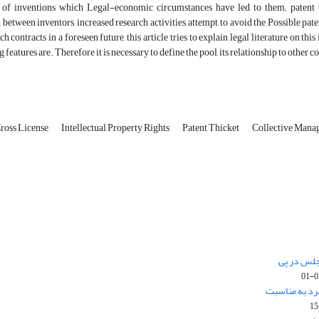
f inventions which Legal-economic circumstances have led to them; patent th
 between inventors, increased research activities, attempt to avoid the Possible pate
h contracts in a foreseen future, this article tries to explain legal literature on this
 features are. Therefore it is necessary to define the pool, its relationship to other 
ross License
Intellectual Property Rights
Patent Thicket
Collective Mana
جلس در پی
رد به مناسبت