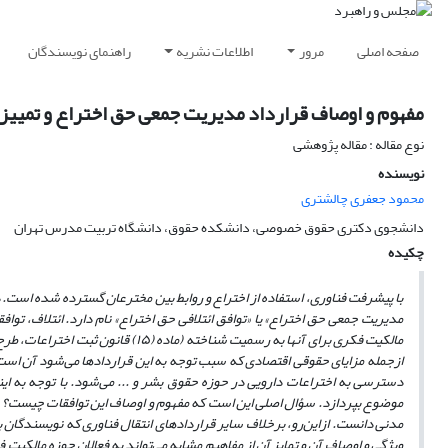
صفحه اصلی
مرور
اطلاعات نشریه
راهنمای نویسندگان
مفهوم و اوصاف قرارداد مدیریت جمعی حق اختراع و تمییز 
نوع مقاله : مقاله پژوهشی
نویسنده
محمود جعفری چالشتری
دانشجوی دکتری حقوق خصوصی، دانشکده حقوق، دانشگاه تربیت مدرس تهران
چکیده
با پیشرفت فناوری، استفاده از اختراع و روابط بین مخترعان گسترده شده است. د
مدیریت جمعی حق اختراع» یا «توافق ائتلافی حق اختراع» نام دارد. ائتلاف، تو
ازجمله مزایای حقوقی اقتصادی که سبب توجه به این قراردادها می‌شود آن است
دسترسی به اختراعات دارویی در حوزه حقوق بشر و ... می‌شود. با توجه به ای
مدنی دانست. ازاین‌رو، برخلاف سایر قراردادهای انتقال فناوری که نویسندگان به 
ویژگی و اوصاف آن و تمایز آن از مفاهیم مشابه می‌تواند به فعالان حوزه مالکیت