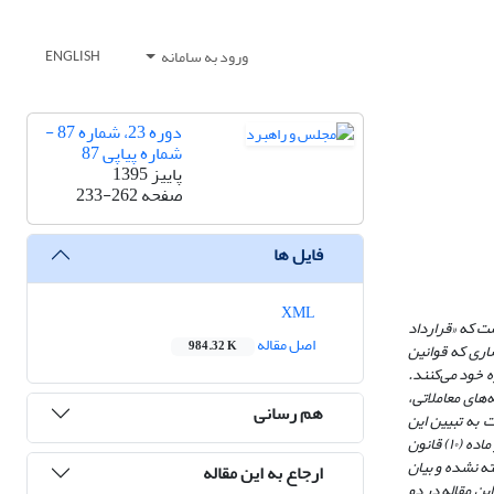
ورود به سامانه
ENGLISH
دوره 23، شماره 87 -
شماره پیاپی 87
پاییز 1395
صفحه
233-262
فایل ها
XML
ست که «قرارداد
اصل مقاله
984.32 K
اری که قوانین
 تجاری‌سازی اختراع‌های انبوه خود می‌کنند.
های معاملاتی،
هم رسانی
 به تبیین این
موضوع بپردازد. سؤال اصلی این است که مفهوم و اوصاف این توافقات چیست؟ و با مفاهیم ظاهراً مشابه چه ارتباطی دارد؟ به‌طورکلی می‌توان آن را تابع آزادی قراردادی و ماده (۱۰) قانون
ته نشده و بیان
ارجاع به این مقاله
ین مقاله در دو