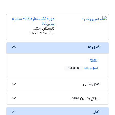
دوره 22، شماره 82 - شماره
پیاپی 82
تابستان 1394
صفحه
165-197
فایل ها
XML
اصل مقاله
368.89 K
هم رسانی
ارجاع به این مقاله
آمار