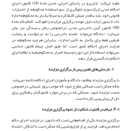
مقید می‌کند. ازاین‌رو در راستای اجرایی شدن ماده (24) قانون اجرای
احکام مدنی از‌یک‌سو و جلوگیری از سوءاستفاده محکوم‌له از اختیارات
قانونی خود باید به‌قدر متیقن اکتفا کرد و صرفاً یک‌بار به محکوم‌له اجازه
داد تا بدون ارائه دلیل موجه برگزاری مزایده را لغو کند. کمااینکه ماده
(99) قانون آیین دادرسی مدنی درخصوص زمان رسیدگی نیز بیان
می‌دارد: «دادگاه می‌تواند جلسه دادرسی را به درخواست و رضایت
طرفین فقط برای یک‌بار به تأخیر اندازد». بنابراین هرچند محکوم‌له در
فرایند اجرای احکام مُحق است، اما طبق اصل چهلم قانون اساسی
نمی‌تواند استفاده از این حق را وسیله اضرار به محکوم‌علیه یا نظام اجرای
احکام دادگستری قرار دهد.
نارسایی
های تقنین پس از برگزاری مزایده
با برگزاری مزایده، وظایف دادگاه و مأموران اجرای احکام خاتمه نمی‌یابد،
بلکه ممکن است مسائلی مطرح شود که موجب بروز شبهاتی درخصوص
صحت مزایده شود. مسائلی که در برخی موارد قانونگذار راهکاری برای
حل آن پیش‌بینی نکرده‌ است.
۴-۱. ابهام در قابلیت شکایت از نحوه برگزاری مزایده
برگزاری مزایده یکی از اقدام‌هایی است که دادورز در فرایند اجرای حکم
انجام می‌دهد. فرایند پر از فراز‌و‌نشیبی که ممکن است با اشکال، اشتباه