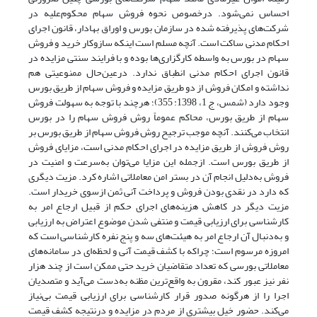
احساس نمی‌شود. درخصوص نحوه فروش سهام محکوم‌علیه در
شرکت‌های پذیرفته شده در سازمان بورس و اوراق بهادار، قانون اجرای
احکام مدنی ساکت است. آنچه مسلم است اینکه سازوکار خرید و فروش
سهام در بورس به واسطه کارگزاری‌ها بوده و با فرایند سنتی مزایده در
قانون اجرای احکام مدنی انطباق ندارد. در‌عین‌حال ممنوعیتی هم
نداشته و امکان فروش از دو طریق مزایده و فروش سهام از طریق بورس
وجود دارد (شمس، ج 1، 1398: 355)؛ هرچند با توجه به سهولت فروش
سهام از طریق بورس، محاکم عموماً روش فروش سهام را در بورس
انتخاب می‌کنند. آنچه موجب ترجیح روش فروش سهام از طریق بورس بر
روش فروش از طریق مزایده در اجرای احکام مدنی است، مزایای فروش
از طریق بورس است. ازجمله این مزایا می‌توان به‌سرعت و امنیت در
فروش به‌دلیل انجام آن در بستر امن معاملاتی اشاره کرد. مزیت دیگری
که دارد در نقدی بودن فروش و پرداخت آنی ثمن ازسوی خریدار است.
مزیت دیگر در کاهش هزینه‌های اجرای حکم از قبیل ارجاع امر به
کارشناسی برای ارزیابی قیمت و منتفی شدن موضوع اعتراض به ارزیابی
و به‌دنبال آن ارجاع امر به هیئت‌های سه و پنج نفره کارشناسی است که
امروزه مرسوم است؛ چراکه با کشف قیمت آنی و لحظه‌ای در سامانه‌های
معاملاتی بورسی که تعداد متقاضیان خرید حتی ممکن است از چند هزار
نفر نیز عبور کند، مقرون به واقع‌ترین مظنه به‌دست می‌آید و متصدیان
اجرا را از هرگونه صدور قرار کارشناسی برای ارزیابی قیمت بی‌نیاز
می‌کند. حضور خیل بیشتری از مردم در مزایده و در‌نتیجه کشف قیمت