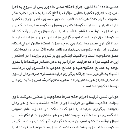
مطابق ماده (24) قانون اجرای احکام مدنی دادورز پس از شروع به اجرا
نمی‌تواند اجرای حکم را تعطیل، توقیف یا قطع کند یا به تأخیر اندازد مگر
به‌موجب قرار دادگاهی که صلاحیت صدور دستور تأخیر اجرای حکم را
دارد یا ابراز رسید از محکوم‌له دایر بر وصول محکوم‌به یا رضایت کتبی او
در تعطیل یا توقیف یا قطع یا تأخیر اجرا. این سؤال پیش می‌آید که آیا
محکوم‌له حق درخواست لغو برگزاری مزایده را در روز مزایده دارد یا
خیر؟ اگر آری محدوده اختیار وی به چه میزان است؟ قانون اجرای احکام
مدنی دراین باره حکم صریحی ندارد و ظاهر ماده (24) دربردارنده اختیار
مطلق محکوم‌له است و حاکمیت ابتدایی وی بر شروع فرایند اجرا استمرار
این حاکمیت در ادامه فرایند اجرا را نیز به ذهن متبادر می‌کند اما با قدری
توجه به مصالح محکوم‌علیه و مصالح عمومی دادگستری این برداشت
اشتباه به‌نظر می‌رسد؛ چراکه برگزاری مزایده مستلزم صرف زمان ازسوی
متصدیان اجرا و هزینه‌هایی ازجمله هزینه‌های کارشناسی و نگهداری مال
توسط محکوم‌علیه است.
طولانی شدن فرایند اجرای حکم صرفاً محکوم‌له را متضرر نمی‌کند تا وی
بتواند حاکمیت مطلق بر فرایند اجرای حکم داشته ‌باشد و هر زمان
بخواهد برگزاری مزایده را لغو کند؛ بلکه در مقابل، نظم عمومی
دادگستری در سایه کثرت پرونده‌ها و نیز هزینه‌های چندباره کارشناسی
اموال توقیف‌ شده و همچنین هزینه نگهداری آنها که درنهایت همگی بر
محکوم‌علیه تحمیل خواهد شد، حاکمیت مطلق محکوم‌له را بر فرایند اجرا