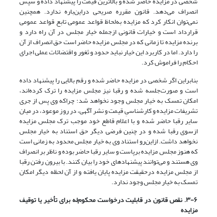
شخصی در مزایده حاضر شده و بالاترین قیمت را پیشنهاد داده و سپس
انصراف می‌دهد. قانون مقرره صریحی در‌این‌باره ندارد. همچنین
نمی‌توان انکار کرد که مزایده به‌لحاظ قواعد عمومی تابع قواعد عمومی
قرارداد است و خیارات قانونی از‌جمله خیار مجلس در آن راه دارد و
برنده مزایده تا زمانی که در مجلس مزایده حاضر است حق انصراف از آن
را دارد. اما در کاربرد این خیار نباید حدود و ثغور و اقتضائات عملی اجرای
احکام را فراموش کرد.
بنابراین اگر شخصی در مزایده حاضر شده و رقم بالایی را پیشنهاد داده
است و صورت‌جلسه شده و رقبا نیز مجلس مزایده را ترک کرده‌اند،
امکان تمسک به خیار مجلس وجود نخواهد شد؛ چراکه وی پس از جری
تشریفات مزایده و کارشناسیِ قیمت و نشر آگهی، در روز موعود، در میان
سایر رقبا حاضر شده و با اعلام قاطع خود موجب ترک مجلس مزایده
ازسوی رقبا شده و در چنین فرضی دیگر حق استناد به خیار مجلس
نخواهد داشت. از‌این‌رو استناد وی به خیار مجلس محدود به زمانی است
که هنوز مجلس مزایده برپاست و سایر رقبا حاضر بوده و ناظر بر انصراف
وی هستند و می‌توانند پیشنهادهای خود را بیان کنند. با بیرون رفتن رقبا
از مجلس مزایده درحقیقت مزایده پایان یافته و از آن لحظه دیگر امکان
تمسک به خیار مجلس وجود ندارد.
۳-۶. نقص قانون در قابلیت درخواست محکوم
له برای تأخیر یا توقیف
مزایده