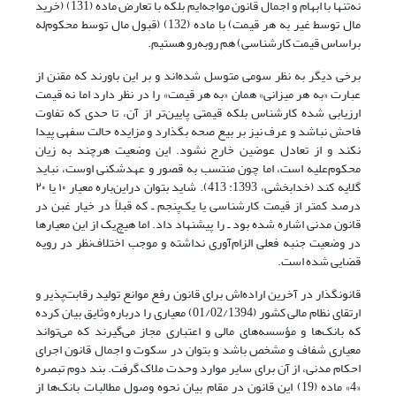
نه‌تنها با ابهام و اجمال قانون مواجه‌ایم بلکه با تعارض ماده (131) (خرید
مال توسط غیر به هر قیمت) با ماده (132) (قبول مال توسط محکوم‌له
براساس قیمت کارشناسی) هم روبه‌رو هستیم.
برخی دیگر به نظر سومی متوسل شده‌اند و بر این باورند که مقنن از
عبارت «به هر میزانی» همان «به هر قیمت» را در نظر دارد اما نه قیمت
ارزیابی شده کارشناس بلکه قیمتی پایین‌تر از آن، تا حدی که تفاوت
فاحش نباشد و عرف نیز بر بیع صحه بگذارد و مزایده حالت سفهی پیدا
نکند و از تعادل عوضین خارج نشود. این وضعیت هرچند به زیان
محکوم‌علیه است، اما چون منتسب به قصور و عهدشکنی اوست، نباید
گلایه کند (خدابخشی، 1393: 413). شاید بتوان در‌این‌باره معیار ۱۰ یا ۲۰
درصد کمتر از قیمت کارشناسی یا یک‌پنجم ـ که قبلاً در خیار غبن در
قانون مدنی اشاره شده بود ـ را پیشنهاد داد. اما هیچ‌یک از این معیارها
در وضعیت جنبه فعلی الزام‌آوری نداشته و موجب اختلاف‌نظر در رویه
قضایی شده‌ است.
قانونگذار در آخرین اراده‌اش برای قانون رفع موانع تولید رقابت‌پذیر و
ارتقای نظام مالی کشور (01/02/1394) معیاری را درباره وثایق بیان کرده
که بانک‌ها و مؤسسه‌های مالی و اعتباری مجاز می‌گیرند که می‌تواند
معیاری شفاف و مشخص باشد و بتوان در سکوت و اجمال قانون اجرای
احکام مدنی، از آن برای سایر موارد وحدت ملاک گرفت. بند دوم تبصره
«4» ماده (19) این قانون در مقام بیان نحوه وصول مطالبات بانک‌ها از