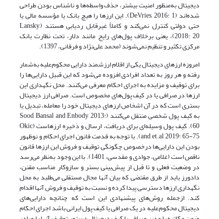
دیجیتال به‌منظور امنیت بیشتر، حذف واسطه‌ها و ناشناس بودن طراحی
شده‌اند (DeVries, 2016: 1). این ارزها را هیچ بانک یا مؤسسه مالی یا
حتی دولتی کنترل نمی‌کند و کاملاً غیرقابل ردیابی هستند (Lansky,
2018: 20)، یعنی برخلاف پول‌های رایج مانند دلار، تحت نظارت بانک
مرکزی تکثیر و تنظیم نمی‌شوند (محمد علی‌نژاد و فرقانی، 1397).
امروزه ارزهای دیجیتال یکی از اقلام ارزشمند دارایی محکوم‌علیه به‌شمار
رفته و هر روز به تعداد افرادی افزوده می‌شود که این قبیل دارایی‌ها را
برای توقیف و مزایده به اجرای احکام معرفی می‌کنند. محل نگهداری این
ارزها در صرافی یا در کیف پول‌های مخصوص است. صرافی ارز دیجیتال
بستری است که در آن اشخاص ارزهای دیجیتال خود را معامله، تبدیل یا
به کیف پول شخصی منتقل می‌کنند (Sood, Bansal and Enbody, 2013:
60). کیف پول وسیله‌ای برای دریافت، ارسال و ذخیره ارزهاست (Okic
and et.al, 2019: 65-75). با توجه به قدمت قانون اجرای احکام و نوظهور
بودن این دارایی‌ها درخصوص چگونگی توقیف و فروش این ارزها قانون
ناقص است (غلامی، جوادی و مقدسی، 1401). با این وجود به‌نظر می‌رسد
در وضعیت فعلی و تا قبل از پیش‌بینی بستر و سازوکار مناسب مقنن،
دادورز باید از طرق مقتضی که بیان آنها مجال مستقلی می‌طلبد به محل
نگهداری ارزها دسترسی پیدا کرده و نسبت به توقیف و فروش آنها اقدام
کند. ازجمله روش‌های پیشنهادی این است که چنانچه دارایی‌های
دیجیتال محکوم‌علیه در یک صرافی یا کیف پول ایرانی باشد اجرای احکام
ضمن مکاتبه با مدیر صرافی یا کیف دیجیتال دستور توقیف آنها را صادر