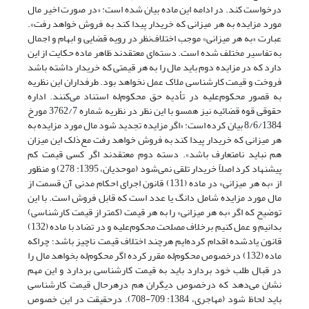
درخواست کند. در ادامه این ماده بیان شده‌ است: «در صورت اخیر مال
مورد مزایده به هر میزانی که خریدار پیدا کند به فروش خواهد رفت».
عبارت «به هر میزانی» موجب اختلاف‌نظر در رویه قضایی و ابهام و اجمال
به تفاسیر مختلف شده‌ است. دسته‌ای معتقدند ظاهر ماده حکایت از این
دارد که در مزایده دوم باید مال را به هر قیمتی که خریدار داشته ‌باشد
فروخت و قیمت کارشناسی ملاک عمل نخواهد بود. طرفداران این نظریه
به قصور محکوم‌علیه در تأدیه حق محکوم‌له استناد می‌کنند. اداره
حقوقی قوه قضائیه نیز همسو با این نظر در نظریه شماره 3762/7 مورخ
8/6/1384 بیان کرده است: «اگر مزایده تجدید شود مال مورد مزایده به
هر میزانی که خریدار پیدا کند به فروش خواهد رفت مع‌ذلک این میزان
هم نباید نامتعارف باشد». دسته دوم معتقدند اگر کسی قیمت کم
پیشنهاد کرد اصلاً خریدار تلقی نمی‌شود (موحدیان، 1395: 278) و منظور
از «به هر میزانی» در ماده (131) قانون اجرای احکام مدنی آن قسمت از
مال مورد مزایده شامل دانگ یا عدد است که قابل فروش است. با این
توضیح که اگر «به هر میزانی» را به هر قیمت (کمتر از قیمت کارشناسی)
بدانیم و عمل کنیم برخلاف مصلحت محکوم‌علیه و در تضاد با ماده (132)
قانون یاد‌شده اقدام کرده‌ایم هرچند اختلاف قیمت ناچیز باشد؛ چراکه
ماده (132) درخصوص محکوم‌له مقرر کرده اگر محکوم‌له بخواهد مال را
در قبال طلب خود بردارد باید به قیمت کارشناسی بردارد و این مهم
نشان می‌دهد که درخصوص دیگران هم درهرحال قیمت کارشناسی
باید لحاظ شود (مهاجری، 1384: 709-708). درحقیقت در این خصوص