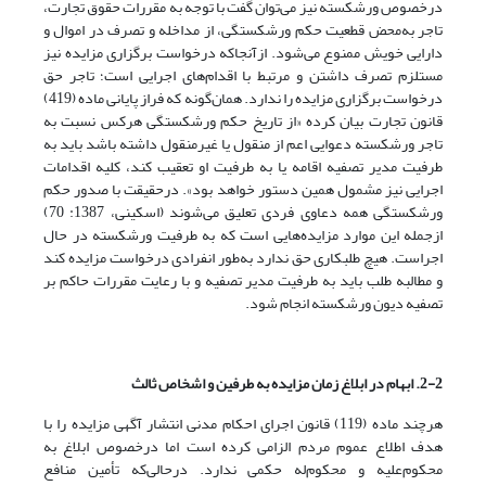
درخصوص ورشکسته نیز می‌توان گفت با توجه به مقررات حقوق تجارت،
تاجر به‌محض قطعیت حکم ورشکستگی، از مداخله و تصرف در اموال و
دارایی خویش ممنوع می‌شود. از‌آنجا‌که درخواست برگزاری مزایده نیز
مستلزم تصرف داشتن و مرتبط با اقدام‌های اجرایی است؛ تاجر حق
درخواست برگزاری مزایده را ندارد. همان‌گونه که فراز پایانی ماده (419)
قانون تجارت بیان کرده «از تاریخ حکم ورشکستگی هر‌کس نسبت به
تاجر ورشکسته دعوایی اعم از منقول یا غیرمنقول داشته ‌باشد باید به
طرفیت مدیر تصفیه اقامه یا به طرفیت او تعقیب کند، کلیه اقدامات
اجرایی نیز مشمول همین دستور خواهد بود». در‌حقیقت با صدور حکم
ورشکستگی همه دعاوی فردی تعلیق می‌شوند (اسکینی، 1387: 70)
از‌جمله این موارد مزایده‌هایی است که به طرفیت ورشکسته در حال
اجراست. هیچ طلبکاری حق ندارد به‌طور انفرادی درخواست مزایده کند
و مطالبه طلب باید به طرفیت مدیر تصفیه و با رعایت مقررات حاکم بر
تصفیه دیون ورشکسته انجام شود.
2-2. ابهام در ابلاغ زمان مزایده به طرفین و اشخاص ثالث
هرچند ماده (119) قانون اجرای احکام مدنی انتشار آگهی مزایده را با
هدف اطلاع عموم مردم الزامی کرده‌ است اما درخصوص ابلاغ به
محکوم‌علیه و محکوم‌له حکمی ندارد. در‌حالی‌که تأمین منافع