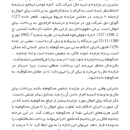
سایرین در مزایده و خرید مال شرکت کند. آنچه موجب ابهام و درنتیجه
اختلاف‌نظر شده‌ است به الزام یا عدم الزام وی به پرداخت بهای اموال و
ازجمله ۱۰ درصد در مجلس مزایده مربوط می‌شود. ظاهر ماده (127)
گویای حق شرکت وی در مزایده و درنتیجه الزام وی به پرداخت بهای
اموال است. برخی حقوق‌دانان نیز از این نظر حمایت کرده‌اند (شمس، ج
2، 1398: 537). اداره حقوقی قوه قضائیه در نظریه شماره 1065/7 مورخ
23/11/1380 این دیدگاه را پذیرفته و بیان کرده است: «مقنن در ماده
(129) قانون اجرای احکام مدنی بین محکوم‌له با سایر کسانی که ممکن
است برنده مزایده شوند قائل به تبعیض نشده است و لذا چنانچه ...
محکوم‌له برنده مزایده شود باید ۱۰ درصد بها را فی‌المجلس تسلیم کند».
بااین‌حال به‌نظر می‌رسد این برداشت منطقی نیست؛ زیرا خریدار در
مزایده مال را می‌خرد و بهای آن را می‌پردازد تا در مقابل محکومٌ‌به، به
محکوم‌له داده شود.
بنابراین وقتی خریدار در مزایده شخص محکوم‌له باشد پرداخت بهای
مال و به وعده (نسیه) قرار دادن آن را باید به‌دلیل تهاتر منتفی دانست.
مگر اینکه بهای اموال مورد مزایده بیشتر از مبلغ محکوم‌به باشد که در
آن صورت اجرای احکام باید تفاوت بهای اموال را تا میزان محکوم‌به با
کسر هزینه‌های اجرایی نقداً از محکوم‌له دریافت کند. در این مرحله
چنانچه قائل بر این باشیم که مأمور اجرا می‌تواند پرداخت مابه‌التفاوت را
به وعده قرار دهد می‌توان این اجازه را به وی اعطا کرد تا ۱۰ درصد از