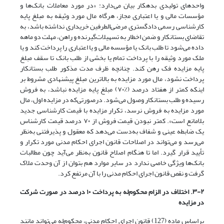
واحدهای تولیدی بدهکار بیان می‌دارد: «در مورد معاملات بانک‌ها و
مؤسسات مالی و یا اعتباری مجاز، هرگاه مال مورد وثیقه به مبلغ پایه
کارشناسی رسمی دادگستری مرضی‌الطرفین خریداری نداشته ‌باشد، به
تقاضای بستانکار و ضمن اخطار به تسهیلات‌گیرنده و راهن، مهلت دو ماهه
داده می‌شود تا طلب بانک یا مؤسسه مالی و یا اعتباری را پرداخت کند و یا
ملک مورد وثیقه را با پرداخت تمام یا بخشی از طلب بانک تا سقف مبلغ
پایه مزایده فک رهن کند. چنانچه ظرف مدت مذکور طلب بستانکار
پرداخت نشود، مال مورد مزایده به بالاترین مبلغ پیشنهادی مشروط بر
اینکه کمتر از هفتاد درصد (٪۷۰) مبلغ پایه مزایده نباشد، به فروش
رسیده و طلب بستانکار وصول می‌شود. در‌صورتی‌که در مزایده اول، مال
مورد مزایده به فروش نرسد، تکرار مزایده با قیمت کارشناسی جدید
بلامانع است». کمتر نبودن قیمت فروش از ۷۰ درصد قیمت کارشناس
یک ضابطه عینی و شفاف به‌دست می‌دهد که معقول و پذیرفتنی به‌نظر
می‌رسد و می‌تواند در اصلاحات قانون اجرای احکام مدنی مورد تکرار و
تأیید قرار گیرد. اما تا هنگام اصلاح قانون به‌نظر می‌آید چون مطالبات
بانک‌ها ویژگی خاصی ندارد در سایر موارد هم بتوان از آن وحدت ملاک
گرفت و نقص قانون اجرای احکام مدنی را با آن مرتفع کرد.
۳-۲. اختلاف در الزام محکوم
له به پرداخت ۱۰ درصد در صورت شرکت
در مزایده
براساس ماده (127) قانون اجرای احکام مدنی، محکوم‌له می‌تواند مانند