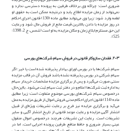
ضروری است؛ چراکه وی برخلاف طرفین به پرونده دسترسی ندارد و
نمی‌تواند از زمان مزایده اطلاع یابد و درنتیجه ممکن است به حقوق او
لطمه وارد شود؛ زیرا وی می‌تواند مطابق ماده (130) قانون اجرای احکام
در روز مزایده با دادن بالاترین قیمت مانع از فروش مال شود و رعایت
این حق مستلزم ابلاغ زمان و مکان مزایده به او است (شمس، ج 2، 1398:
525).
۲-۳. فقدان سازوکار قانونی در فروشِ سهام شرکت
های بورسی
سهام شرکت‌ها یا در بورس اوراق بهادار پذیرفته شده‌ است یا خیر؛ اگر
سهام شرکتی در بورس پذیرفته نشده باشد فروش آن در قالب مزایده
سنتی صورت می‌گیرد و پس از برگزاری مزایده مشخصات خریدار سهام
به اداره ثبت شرکت‌ها اعلام و در دفتر ثبت سهام ثبت می‌شود. بااین‌حال
درخصوص سهام شرکت‌های بورسی موضوع متفاوت است؛ زیرا مطابق
ماده (114) قانون اجرای احکام مدنی فروش اموال از طریق مزایده به‌عمل
می‌آید و برگزاری مزایده نیز فرع بر رعایت تشریفات ویژه‌ای از قبیل
انتشار آگهی مزایده و رعایت موعد قانونی از تاریخ انتشار آگهی و سایر
تشریفات است. رعایت این تشریفات هرچند درخصوص اموال منقول
عینی بسیار ضروری و حافظ منافع طرفین پرونده اجرایی است، اما در
زمینه اموال غیرمادی مانند سهام شرکت‌های بورسی چنین ضرورتی