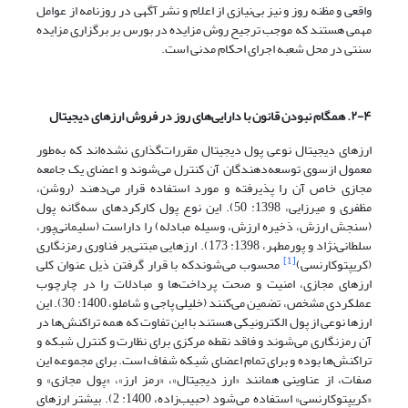
واقعی و مظنه روز و نیز بی‌نیازی از اعلام و نشر آگهی در روزنامه از عوامل
مهمی هستند که موجب ترجیح روش مزایده در بورس بر برگزاری مزایده
سنتی در محل شعبه اجرای احکام مدنی است.
۲-۴. همگام نبودن قانون با دارایی
های روز در فروش ارزهای دیجیتال
ارزهای دیجیتال نوعی پول دیجیتال مقررات‌گذاری نشده‌اند که به‌طور
معمول ازسوی توسعه‌دهندگان آن کنترل می‌شوند و اعضای یک جامعه
مجازی خاص آن را پذیرفته و مورد استفاده قرار می‌دهند (روشن،
مظفری و میرزایی، 1398: 50). این نوع پول کارکردهای سه‌گانه پول
(سنجش ارزش، ذخیره ارزش، وسیله مبادله) را داراست (سلیمانی‌پور،
سلطانی‌‌نژاد و پورمطهر، 1398: 173). ارزهایی مبتنی‌بر فناوری رمزنگاری
[1]
(کریپتوکارنسی)
محسوب می‌شوندکه با قرار گرفتن ذیل عنوان کلی
ارزهای مجازی، امنیت و صحت پرداخت‌ها و مبادلات را در چارچوب
عملکردی مشخص، تضمین می‌کنند (خلیلی پاجی و شاملو، 1400: 30). این
ارزها نوعی از پول الکترونیکی هستند با این تفاوت که همه تراکنش‌ها در
آن رمزنگاری می‌شوند و فاقد نقطه مرکزی برای نظارت و کنترل شبکه و
تراکنش‌ها بوده و برای تمام اعضای شبکه شفاف است. برای مجموعه این
صفات، از عناوینی همانند «ارز دیجیتال»، «رمز ارز»، «پول مجازی» و
«کریپتوکارنسی» استفاده می‌شود (حبیب‌زاده، 1400: 2). بیشتر ارزهای