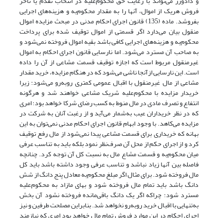
و دادورز می‌تواند با رعایت حق محکوم‌علیه در انتخاب تقدم یا تأخر
فروش هریک از اموال، آنها را به مقدار محکوم‌به و هزینه‌های اجرایی
بفروشد. ماده (135) قانون اجرای احکام مدنی در مبحث مزایده اموال
منقول بیان می‌دارد اگر قسمتی از اموال توقیف‌ شده برای پرداخت
محکوم‌به و هزینه‌های اجرایی کافی باشد بقیه اموال فروخته نمی‌شود و
به صاحب آن مسترد می‌شود. اما نارسایی قانون اجرای احکام به اموال
غیرمنقول مربوط است که اجازه توقیف قسمت مشاعی از آن را داده
است. این نارسایی ازآنجا ناشی می‌شود که در هنگام مزایده، خرید مقدار
مشاعی از مال غیرمنقول با اقبال عمومی کمتری روبه‌رو می‌شود؛ زیرا
خریدار مزایده با محکوم‌علیه شریک مشاعی خواهند شد و هرگونه
انتفاع و تصرف مادی در مال منوط به کسب رضای شرکا خواهد بود؛ امری
که در نظر خریداران عیب به‌شمار می‌آید و از رغبت آنان به شرکت در
مزایده می‌کاهد. با وجود ابهام قانون اجرای احکام مدنی نمی‌توان به این
بهانه که خریداری برای قسمت مشاعی پیدا نمی‌شود از مال رفع توقیف
کرد و از اجرای حکم از محل آن صرف‌نظر نمود بلکه باید به تناسب عرفی
میان محکوم‌به و قسمت مشاع مال به نسبت کل آن توجه کرد. چنانچه
فاصله بین آنها زیاد نباشد و تناسب عرفی وجود داشته ‌باشد باید کل
مال فروخته شود. برای مثال اگر مبلغ محکوم‌به معادل پنج دانگ از شش
دانگ باشد باید تمام مال فروخته شود و بهای مازاد به محکوم‌علیه
مسترد شود؛ چراکه اگر یک دانگ باقی‌مانده فروخته نشود آن بخش
به‌تنهایی با اقبال خرید روبه‌رو نخواهد شد. بنابراین مصلحت طرفین و نیز
اجرای احکام در این موارد فروش تمام مال خواهد بود امری که نیازمند