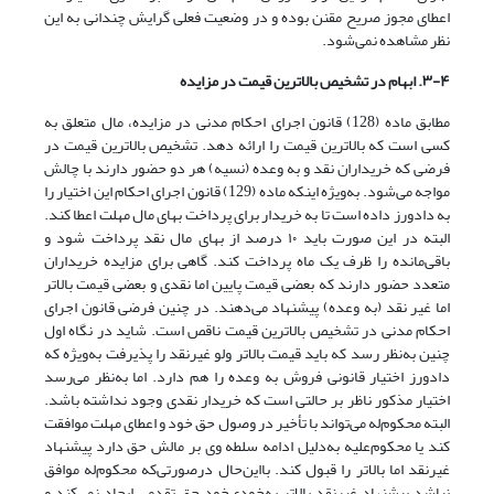
اعطای مجوز صریح مقنن بوده و در وضعیت فعلی گرایش چندانی به این
نظر مشاهده نمی‌‌شود.
۳-۴. ابهام در تشخیص بالاترین قیمت در مزایده
مطابق ماده (128) قانون اجرای احکام مدنی در مزایده، مال متعلق به
کسی است که بالاترین قیمت را ارائه دهد. تشخیص بالاترین قیمت در
فرضی که خریداران نقد و به وعده (نسیه) هر دو حضور دارند با چالش
مواجه می‌شود. به‌ویژه اینکه ماده (129) قانون اجرای احکام این اختیار را
به دادورز داده است تا به خریدار برای پرداخت بهای مال مهلت اعطا کند.
البته در این صورت باید ۱۰ درصد از بهای مال نقد پرداخت شود و
باقی‌مانده را ظرف یک ماه پرداخت کند. گاهی برای مزایده خریداران
متعدد حضور دارند که بعضی قیمت پایین اما نقدی و بعضی قیمت بالاتر
اما غیر نقد (به وعده) پیشنهاد می‌دهند. در چنین فرضی قانون اجرای
احکام مدنی در تشخیص بالاترین قیمت ناقص است. شاید در نگاه اول
چنین به‌نظر رسد که باید قیمت بالاتر ولو غیر‌نقد را پذیرفت به‌ویژه که
دادورز اختیار قانونی فروش به وعده را هم دارد. اما به‌نظر می‌رسد
اختیار مذکور ناظر بر حالتی است که خریدار نقدی وجود نداشته ‌باشد.
البته محکوم‌له می‌تواند با تأخیر در وصول حق خود و اعطای مهلت موافقت
کند یا محکوم‌علیه به‌دلیل ادامه سلطه وی بر مالش حق دارد پیشنهاد
غیرنقد اما بالاتر را قبول کند. بااین‌حال در‌صورتی‌که محکوم‌له موافق
نباشد پیشنهاد غیر‌نقد بالاتر به‌خودی‌خود حق تقدمی ایجاد نمی‌کند و