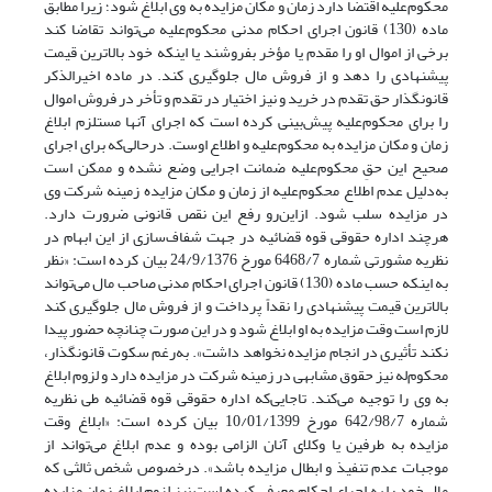
محکوم‌علیه اقتضا دارد زمان و مکان مزایده به وی ابلاغ شود؛ زیرا مطابق
ماده (130) قانون اجرای احکام مدنی محکوم‌علیه می‌تواند تقاضا کند
برخی از اموال او را مقدم یا مؤخر بفروشند یا اینکه خود بالاترین قیمت
پیشنهادی را دهد و از فروش مال جلوگیری کند. در ماده اخیر‌الذکر
قانونگذار حق تقدم در خرید و نیز اختیار در تقدم و تأخر در فروش اموال
را برای محکوم‌علیه پیش‌بینی کرده است که اجرای آنها مستلزم ابلاغ
زمان و مکان مزایده به محکوم‌علیه و اطلاع اوست. درحالی‌که برای اجرای
صحیح این حقِ محکوم‌علیه ضمانت اجرایی وضع نشده و ممکن است
به‌دلیل عدم اطلاع محکوم‌علیه از زمان و مکان مزایده زمینه شرکت وی
در مزایده سلب شود. از‌‌این‌رو رفع این نقص قانونی ضرورت دارد.
هرچند اداره حقوقی قوه قضائیه در جهت شفاف‌سازی از این ابهام در
نظریه مشورتی شماره 6468/7 مورخ 24/9/1376 بیان کرده است: «نظر
به اینکه حسب ماده (130) قانون اجرای احکام مدنی صاحب مال می‌تواند
بالاترین قیمت پیشنهادی را نقداً پرداخت و از فروش مال جلوگیری کند
لازم است وقت مزایده به او ابلاغ شود و در این صورت چنانچه حضور پیدا
نکند تأثیری در انجام مزایده نخواهد داشت». به‌رغم سکوت قانونگذار،
محکوم‌له نیز حقوق مشابهی در زمینه شرکت در مزایده دارد و لزوم ابلاغ
به وی را توجیه می‌کند. تا‌جایی‌که اداره حقوقی قوه قضائیه طی نظریه
شماره 642/98/7 مورخ 10/01/1399 بیان کرده است: «ابلاغ وقت
مزایده به طرفین یا وکلای آنان الزامی بوده و عدم ابلاغ می‌تواند از
موجبات عدم تنفیذ و ابطال مزایده باشد». درخصوص شخص ثالثی که
مال خود را به اجرای احکام معرفی کرده است نیز لزوم ابلاغ زمان مزایده