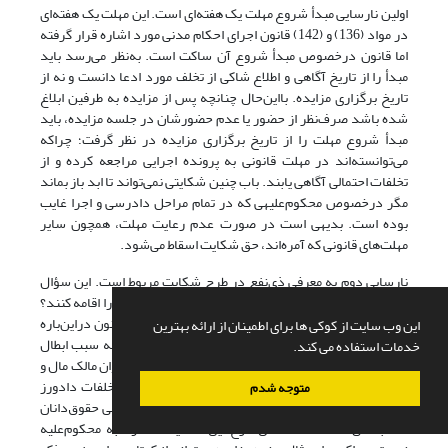
اولین نارسایی مبدأ شروع مهلت یک هفته‌ای است. این مهلت یک هفته‌ای
در مواد (136) و (142) قانون اجرای احکام مدنی مورد اشاره قرار گرفته
اما قانون درخصوص مبدأ شروع آن ساکت است. به‌نظر می‌رسد باید
مبدأ را از تاریخ آگاهی و اطلاع شاکی از تخلف مورد ادعا دانست و نه از
تاریخ برگزاری مزایده. بااین‌حال چنانچه پس از مزایده به طرفین ابلاغ
شده باشد صرف‌نظر از حضور یا عدم حضورشان در جلسه مزایده، باید
مبدأ شروع مهلت را از تاریخ برگزاری مزایده در نظر گرفت؛ چراکه
می‌توانسته‌اند در مهلت قانونی به پرونده اجرایی مراجعه کرده و از
تخلفات احتمالی آگاهی یابند. باب چنین شکایتی نمی‌تواند تا ابد باز بماند
مگر درخصوص محکوم‌علیهی که در تمام مراحل دادرسی و اجرا غایب
بوده است. بدیهی است در صورت عدم رعایت مهلت، همچون سایر
مهلت‌های قانونی که آمره‌اند، حق شکایت اسقاط می‌شود.
نارسایی دوم به معرفی ذی‌نفع در طرح شکایت مربوط است. این سؤال
مطرح می‌شود که چه اشخاصی می‌توانند شکایت از مزایده را اقامه کنند؟
محکوم‌له، محکوم‌علیه، برنده مزایده و یا شخص ثالث؟ قانون دراین‌باره
این وب سایت از کوکی ها برای اطمینان از ارائه بهترین
سکوت کرده است. محکوم‌له به‌دلیل فقدان تصور نفعی به سبب ابطال
خدمات استفاده می کند.
مزایده فاقد سمت در شکایت است، اما محکوم‌علیه به‌عنوان مالک مال و
نیز برنده مزایده به‌عنوان خریداری که ممکن است از تخلفات دادورز
متوجه شدم
زیان دیده باشد می‌تواند شاکی شود. از‌این‌رو برخلاف برخی حقوق‌دانان
(خدابخشی، 1393: 434) حق طرح این شکایت محدود به محکوم‌علیه