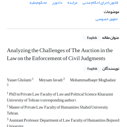
قانون اجرای احکام مدنی
مزایده
دادورز
محکوم‌علیه
موضوعات
حقوق خصوصی
عنوان مقاله
English
Analyzing the Challenges of The Auction in the
Law on the Enforcement of Civil Judgments
نویسندگان
English
1
2
Yasser Gholami
Meysam Javadi
Mohammadbaqer Moghadasi
3
1
PhD in Private Law, Faculty of Law and Political Science, Kharazmi
University of Tehran (corresponding author);
2
Master of Private Law, Faculty of Humanities, Shahid University,
Tehran;
3
Assistant Professor, Department of Law, Faculty of Humanities, Bojnord
University;