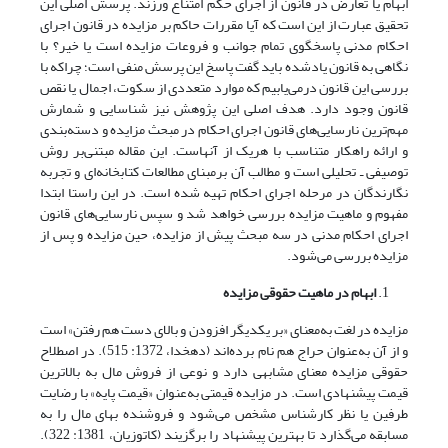
ابهام یا تعارض در قانون از اجرای حکم امتناع ورزند. پرسش اصلی این
تحقیق عبارت از این است که آیا مقررات حاکم بر مزایده در قانون اجرای
احکام مدنی پاسخگوی تمام جوانب و فروعات مزایده است یا خیر؟ با
نگاهی به قانون یاد‌شده باید گفت پاسخ این پرسش منفی است؛ چراکه با
بررسی این قانون درمی‌یابیم که موارد متعددی از سکوت، اجمال یا نقص
قانون وجود دارد. هدف اصلی این پژوهش نیز شناسایی و شمارش
مهم‌ترین نارسایی‌های قانون اجرای احکام در مبحث مزایده و دسته‌بندی
و ارائه راهکار متناسب با هر‌یک از آنهاست. این مقاله مبتنی‌بر روش
توصیفی ـ تحلیلی است و مطالب آن بر‌مبنای مطالعات کتابخانه‌ای و تجربه
نگارندگان در مرحله اجرای احکام تهیه شده‌ است. در این راستا ابتدا
مفهوم و ماهیت مزایده بررسی خواهد شد و سپس نارسایی‌های قانون
اجرای احکام مدنی در سه مبحث پیش از مزایده، حین مزایده و پس از
مزایده بررسی می‌شود.
ابهام در ماهیت حقوقی مزایده
مزایده در لغت به‌معنای «بر یکدیگر افزودن و بالای دست هم رفتن» است
و از آن به‌عنوان حراج هم نام برده‌اند (دهخدا، 1372: 515). در اصطلاح
حقوقی مزایده معنای مشابهی دارد و نوعی از فروش مال به بالاترین
قیمت پیشنهادی است. در مزایده قیمتی به‌عنوان «قیمت پایه» با رضایت
طرفین یا نظر کارشناس مشخص می‌‌شود و فروشنده بهای مال را به
مسابقه می‌گذارد تا بهترین پیشنهاد را برگزیند (کاتوزیان، 1381: 322).