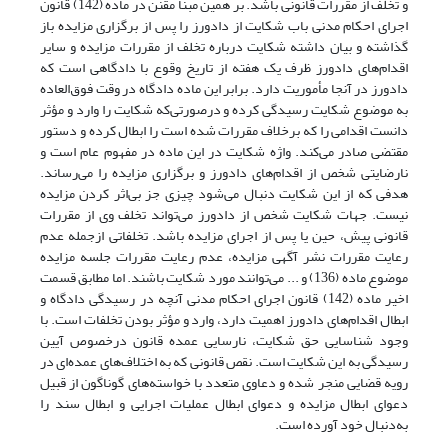
و تخلف از مقررات قانونی باشد. بر همین مبنا مقنن در ماده (142) قانون
اجرای احکام مدنی باب شکایت از دادورز را پس از برگزاری مزایده باز
گذاشته و بیان داشته شکایت درباره تخلف از مقررات مزایده و سایر
اقدام‌های دادورز ظرف یک هفته از تاریخ وقوع با دادگاهی است که
دادورز در آنجا مأموریت دارد. برابر این ماده دادگاه در وقت فوق‌العاده
به موضوع شکایت رسیدگی کرده و در‌صورتی‌که شکایت را وارد و مؤثر
دانست اقدامی را که برخلاف مقررات شده‌ است را ابطال کرده و دستور
مقتضی صادر می‌کند. واژه شکایت در این ماده در مفهوم عام است و
نارضایتی شخص از اقدام‌های دادورز و برگزاری مزایده را می‌رساند.
هدفی که از این شکایت دنبال می‌شود چیزی جز بی‌اثر کردن مزایده
نیست. جهات شکایت شخص از دادورز می‌تواند تخلف وی از مقررات‌
قانونی پیش، حین یا پس از اجرای مزایده باشد. تخلفاتی از‌جمله عدم
رعایت مقررات نشر آگهی مزایده، عدم رعایت مقررات جلسه مزایده
موضوع ماده (136) و ... می‌توانند مورد شکایت باشند. اما مطابق قسمت
اخیر ماده (142) قانون اجرای احکام مدنی آنچه در رسیدگی دادگاه و
ابطال اقدام‌های دادورز اهمیت دارد، وارد و مؤثر بودن تخلفات است. با
وجود شناسایی حق شکایت، نارسایی عمده قانون درخصوص آیین
رسیدگی به این شکایت است. نقص قانونی که به اختلاف‌های عمده‌ای در
رویه قضایی منجر شده و دعاوی متعدد با خواسته‌های گوناگون از قبیل
دعوای ابطال مزایده و دعوای ابطال عملیات اجرایی و ابطال سند را
به‌دنبال خود آورده‌ است.