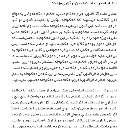
۲-۱. ابهام در عِداد متقاضیان برگزاری مزایده
مطابق ماده (2) قانون اجرای احکام مدنی، احکام دادگاه‌ها وقتی به‌موقع
اجرا گذاشته می‌شوند که محکوم‌له، وکیل یا نماینده قانونی او کتباً
درخواست کند. این قانون در تعریف محکوم‌له ساکت است و ابهام‌هایی را
ایجاد کرده است. محکوم‌له با تکیه بر ظاهر قانون اجرای احکام مدنی
تعریف ویژه خود را دارد. با تکیه‌ بر این قانون محکوم‌له شخصی است که
خواهان دعوی بوده و کلاً یا جزئاً حکم به سود او صادر شده‌ است. پس
چنانچه دادگاه در حکمی که صادر کرده خواهان را کلاً یا جزئاً محکوم‌ به
بی‌حقی نماید خوانده این دعوی اگرچه در دعوی کلاً پیروز شده‌ است، اما
از نظر قانون اجرای احکام مدنی محکوم‌له به‌شمار نمی‌رود؛ زیرا نه‌تنها
اقامه دعوا نکرده بلکه در حکم صادره حقی برای وی اعلام نشده است.
با‌این‌حال از منظر قانون آیین دادرسی مدنی این شخص محکوم‌له به‌شمار
می‌رود، اما از منظر قانون اجرای احکام مدنی محکوم‌له محسوب نمی‌‌شود.
با پذیرش این تعریف ابهام‌هایی پیش می‌آید از قبیل اینکه آیا خوانده
دعوا در گزارش اصلاحی تنظیمی دادگاه می‌تواند درخواست اجرای رأی و
برگزاری مزایده کند؟یا اگر تعهدات متقابلی در گزارش اصلاحی پیش‌بینی
شود، آیا هر دو طرف می‌توانند اجرای تعهد طرف مقابل را بخواهند؟ مثلاً
اگر شخصی علیه دیگری دعوای الزام به تنظیم سند رسمی اقامه کرده و
سپس با طرف مقابل سازش نموده و در گزارش اصلاحی، خود را متعهد
به پرداخت باقی‌مانده ثمن به خوانده کرده باشد، آیا خوانده دعوی حق