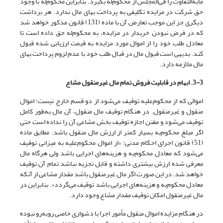
مابه‌التفاوت را فی‌المجلس از محکوم‌له بگیرد. بنابراین محکوم‌له با وجود
حق شرکت در مزایده تکلیفی به پرداخت بهای مال ندارد. هر برداشت
دیگری جز این موجب تعارض آن با ماده (131) قانون مذکور خواهد شد
که در فرض نبودن خریدار در مزایده، به محکوم‌له حق داده است تا
معادل طلب خود را از اموال مورد مزایده به قیمت ارزیابی شده قبول
کند. بدیهی است قبول مال در قبال طلب خود با عدم لزوم پرداخت بهای
مال ملازمه دارد.
3-3. ابهام در قابلیت فروش تمام مال غیرمنقول مشاع
اموالی که از محکوم‌علیه توقیف می‌شود از دو قسم خارج نیست: اموال
منقول و غیرمنقول. در هنگام توقیف مال منقول، آن مال به‌طور کامل
توقیف می‌‌شود و مقنن اجازه توقیف بخش مشاعی آن را نداده است حتی
اگر مبلغ محکوم‌به بسیار کمتر از ارزش مال منقول باشد. مطابق ماده
(51) قانون اجرای احکام مدنی: «از اموال محکوم‌علیه به میزانی توقیف
می‌شود که معادل محکوم‌به و هزینه‌های اجرایی باشد ولی هرگاه مال
معرفی شده ارزش بیشتری داشته و قابل تجزیه نباشد تمام آن توقیف
خواهد شد. در این صورت اگر مال غیرمنقول باشد مقدار مشاعی از آنکه
معادل محکوم‌به و هزینه‌های اجرایی باشد توقیف می‌گردد». بنابراین در
مال غیرمنقول امکان توقیف مقدار مشاع وجود دارد.
در هنگام مزایده اموال منقول مأمور اجرا با دشواری خاصی روبه‌رو نبوده