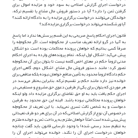
درخواست اجرای گزارش اصلاحی به سود خود و مزایده اموال برای
گرفتن ثمن را دارد؟ آیا در دستور فروش مال مشاع یا تقسیم ترکه،
خواندگان می‌توانند درخواست برگزاری مزایده را به دادگاه ارائه کنند؟
آیا ورشکسته می‌تواند درخواست برگزاری مزایده کند؟
قانون اجرای احکام پاسخ صریحی به این قسم پرسش‌ها ندارد اما پاسخ
به آنها در گرو ارائه تعریف مناسب از محکوم‌له است. اگر محکوم‌له را
صرفاً کسی بدانیم که خواهان پرونده محاکمات بوده است دو اشکال
پیش می‌آید: اشکال اول اینکه، تمام پرونده‌های وارده به اجرای احکام
مدنی لزوماً حکم در معنای اخص کلمه نیست تا بتوان برای آن محکوم‌له
تصور کرد؛ مانند دستور فروش مال مشاع. اشکال دوم، گاهی اجرای
حکم دادگاه لزوماً محدود به تأمین منافع خواهان نبوده بلکه منافعی برای
خوانده نیز دارد مانند حکم بر تقسیم ترکه. بنابراین به‌نظر می‌رسد در
هر موردی که بتوان برای یکی از طرفین دعوی حق مشروع و مستقیمی در
اجرای حکم یافت باید به او حق تقاضای برگزاری مزایده داد ولو اینکه
خواهان پرونده محاکماتی نبوده باشد. البته این حق محدود به طرفین
دعواست و به شخص ثالث تسری نمی‌یابد. با این تعریف از محکوم‌له
درخصوص آن نوع از گزارش اصلاحی که در آن برای هر دو طرف تعهداتی
پیش‌بینی شده‌ است (مثلاً خواهان ملتزم به پرداخت ثمن و خوانده ملتزم
به تنظیم سند رسمی شده) با وجود نارسایی قانون باید گفت چنانچه
خواهان درخواست اجرای آن را نکند، خوانده می‌تواند اجرای آن را