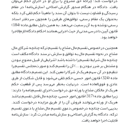
درخواست کند؛ چراکه حق مشروع را برای او در اجرای حکم می‌توان
یافت. دادگاه در هنگام صدور گزارش اصلاحی (سازش‌نامه) در مقام
رسیدگی و قضاوت نیست تا بتوان آن سند را ماهیتاً حکم تلقی کرد بلکه
به‌عنوان یک مقام رسمی، توافق‌های طرفین را همچون سردفتر اسناد
رسمی نوشته و به آن رسمیت می‌دهد. به همین دلیل مطابق ماده (184)
قانون آیین دادرسی مدنی از حیث اجرایی همانند احکام دادگاه لازم‌الاجرا
خواهد بود.
همچنین درخصوص تقسیم مال مشاع یا تقسیم ترکه چنانچه شرکای مال
مشاع در نحوه تقسیم مال به توافق و سازش نرسند دادگاه مکلف است
چنانچه مال شرایط تقسیم را داشته باشد (شرایطی از قبیل ممنوع نبودن
و مشتمل بر ضرر نبودن و ...) آن را تقسیم کند و صورت‌مجلس تقسیم را
تنظیم و در آن سهم هر‌یک از شرکا را معین کند. این تصمیم دادگاه مطابق
ماده (324) قانون امور حسبی حکم تلقی می‌شود و قابل شکایت از طرق
عادی و فوق‌العاده است. در‌نهایت به‌نظر می‌رسد پس از قطعیت حکم
هر‌یک از مالکان مشاع یا ورثه حق درخواست اجرای تقسیم‌نامه را دارند؛
زیرا مطابق ماده (317) قانون امور حسبی، چنانچه مال قابل تقسیم نباشد
هر‌یک از ورثه می‌توانند فروش آن را از طریق مزایده درخواست کنند.
بدیهی است چنانچه درخصوص دعوی تقسیم مال مشاع یا دعوی تقسیم
ترکه، دادگاه به گزارش اصلاحی و سازش‌نامه مبادرت کرد؛ سازش‌نامه
قابلیت اجرا خواهد یافت.