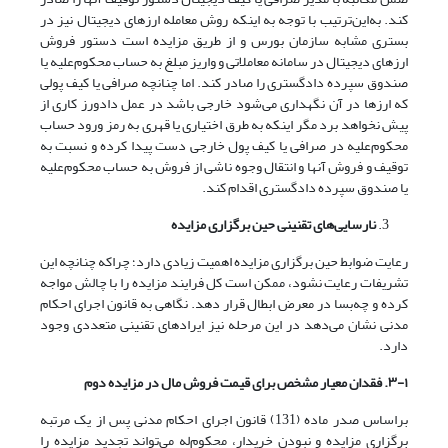
کند. به‌این‌ترتیب با توجه به اینکه روش معامله ارزهای دیجیتال نیز در
بستری مشابه سازمان بورس و از طریق مزایده است دستور فروش
ارزهای دیجیتال در سامانه معاملاتی و واریز مبلغ به‌ حساب محکوم‌علیه یا
صندوق سپرده دادگستری را صادر کند. اما چنانچه صرافی یا کیف پولی
که ارزها در آن نگهداری می‌شود خارجی باشد در عمل دادورز کاری از
پیش نخواهد برد مگر اینکه به طرق اختیاری یا قهری به رمز ورود حساب
محکوم‌علیه در صرافی یا کیف پول خارجی دست پیدا کرده و نسبت به
توقیف و فروش آنها و انتقال وجوه ناشی از فروش به حساب محکوم‌علیه
یا صندوق سپرده دادگستری اقدام کند.
نارسایی
های تقنینی حین برگزاری مزایده
رعایت ضوابط حین برگزاری مزایده اهمیت زیادی دارد؛ چراکه چنانچه این
تشریفات رعایت نشود، ممکن است کل فرایند مزایده را با چالش مواجه
کرده و چه‌بسا در معرض ابطال قرار دهد. نگاهی به قانون اجرای احکام
مدنی نشان می‌دهد در این مرحله نیز ایرادهای تقنینی متعددی وجود
دارد.
۳-۱. فقدان معیار مشخص برای قیمت فروش مال در مزایده دوم
براساس صدر ماده (131) قانون اجرای احکام مدنی پس از یک مرتبه
برگزاری مزایده و نبودن خریدار، محکوم‌له می‌تواند تجدید مزایده را