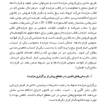
طریق عادی برای فروش مزایده است و نمی‌توان سایر عقود و قراردادها
از قبیل صلح یا معاوضه را در قالب مزایده آورد. در‌هر‌حال عقدی که در
قالب مزایده می‌آید لزوماً باید بیع باشد و تکرار واژه فروش در قانون
اجرای احکام مدنی نیز دلالت بر این مهم می‌کند. هرچند این امر نوعی عقد
تشریفاتی به‌شمار رفته (قاسم‌زاده، 1388: 39)، اما آن تشریفات ماهیت
بیع را سلب نمی‌کند و حکومت قواعد عمومی بر بیعِ مزایده‌ای باقی
می‌ماند. انتخاب قالب مزایده ازسوی مقنن برای حفظ حقوق محکوم‌علیه از
طریق فروش مال به بالاترین قیمت است و نه مستثنی کردن آن از قواعد
عمومی قراردادها. ممکن است برنده مزایده به‌موجب یکی از اسباب
قانونی خیار فسخ بیع را پیدا کند یا به سبب یکی از اسباب ماهیتی مدعی
بطلان آن شود. بنابراین جز در مواردی که برخلاف اهداف قانون برای
پایان دادن به اجرای رأی است مانند پیش‌بینی خیار شرط برای خریدار،
می‌توان از قواعد عمومی قراردادها و نیز شروط ضمن عقد در قرارداد
دفاع کرد (همان).
نارسایی
های تقنین در مقطع پیش از برگزاری مزایده
برگزاری مزایده منوط به رعایت تشریفات پیشینی خاص از قبیل ارزیابی
مال، نشر آگهی و ... است. دقت در قانون اجرای احکام مدنی نشان‌
می‌دهد که موضوع‌های مهمی در این مقطع ابهام داشته، ناقص بوده یا
مورد توجه قانونگذار قرار نگرفته‌ است.