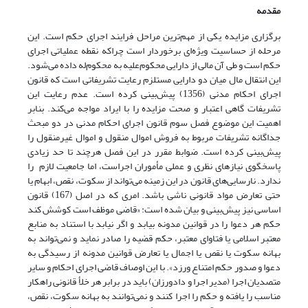
مقدمه
برگزاری مزایده یکی از مهم‌ترین مراحل فرایند اجرای حکم است. این
مرحله از حساسیت ویژه‌ای برخوردار است چراکه نقطه عملیاتی اجرای
حکم است و طی آن مالی از دارایی محکوم‌علیه به محکوم‌له داده می‌‌شود.
این انتقال مال میان دو دارایی مستلزم رعایت تشریفاتی است که قانون
اجرای احکام مدنی (1356) پیش‌بینی کرده است. عدم رعایت این
تشریفات گاهی اعتبار و صحت مزایده را با ایراد مواجه می‌کند. بنابر
اهمیت این موضوع فصل سوم قانون اجرای احکام مدنی در دو مبحث
جداگانه تشریفات مربوط به فروش اموال منقول و اموال غیر‌منقول را
پیش‌بینی کرده است. ضوابط مقرر در این فصل هرچند تا حد زیادی
پاسخگوی نیازهای نظری و عملی مأموران اجراست، اما جامعیت لازم را
ندارد. نارسایی‌های قانون در این زمینه می‌تواند از سکوت، نقص، ابهام یا
حتی تعارض مواد قانونی ناشی باشد. امری که در اصل (167) قانون
اساسی نیز پیش‌بینی و بیان شده‌ است: «قاضی موظف است کوشش کند
حکم هر دعوا را در قوانین مدونه بیابد و اگر نیابد با استناد به منابع
معتبر اسلامی یا فتاوای معتبر، حکم قضیه را صادر نماید و نمی‌تواند به
بهانه سکوت یا نقص یا اجمال یا تعارض قوانین مدونه از رسیدگی به
دعوا و صدور حکم امتناع ورزد». با این اوصاف قاضی اجرای احکام و سایر
متصدیان اجرا (مدیر اجرا و دادورزان) باید در برابر هر خلأ قانونی راهکار
مناسب را یافته و حکم را اجرا کنند و نمی‌توانند به بهانه سکوت، نقص،