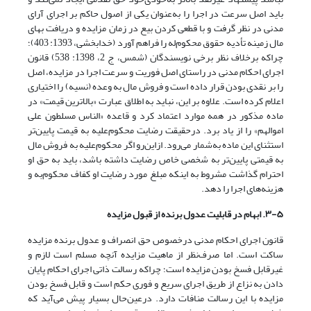
باید اصل سرعت در اجرا را به‌عنوان یکی از اصول حاکم بر اجرای آرای
مدنی در نظر گرفت و با قطعی کردن بیع در زمان مزایده و دریافت بهای
مال زمینه تأدیه حقوق محکوم‌له را فراهم آورد (خدابخشی، 1393: 403)؛
چراکه برخلاف نظر برخی نویسندگان (شمس، ج 2، 1398: 538) قانون
اجرای احکام مدنی در راستای اصل فوریت و سرعت اجرا در مزایده، اصل
را بر نقدی بودن قرار داده است و فروش مال به وعده (نسیه) را اختیاری
اعلام کرده است. علاوه بر این، نباید به اطلاق عبارت «بالاترین قیمت» در
ماده مذکور در همه موارد اعتماد کرد و قاعده «الناس مسلطون علی
اموالهم» را از یاد برد. درحقیقت رضایت محکوم‌علیه به قیمت پایین‌تر
استثنای این ماده به‌شمار می‌رود. ازاین‌رو اگر محکوم‌علیه به فروش مال
به قیمتی پایین‌تر به شخصی خاص رضایت داشته ‌باشد، باید به حق او
احترام گذاشت مشروط به اینکه مبلغ مورد رضایت او کفاف محکوم‌به و
هزینه‌های اجرا را دهد.
۳-۵. ابهام در قابلیت عدول برنده از قبول مزایده
قانون اجرای احکام مدنی درخصوص حق انصراف و عدول برنده مزایده
ساکت است. اما صرف‌نظر از ماهیت مزایده آنچه مسلم است لازم و
غیرقابل فسخ بودن مزایده است؛ چراکه رسالت ذاتی اجرای احکام پایان
دادن به نزاع از طریق اجرای سریع و فوری حکم است و قابل فسخ بودن
مزایده با این رسالت منافات دارد. در‌عین‌حال بسیار پیش می‌آید که