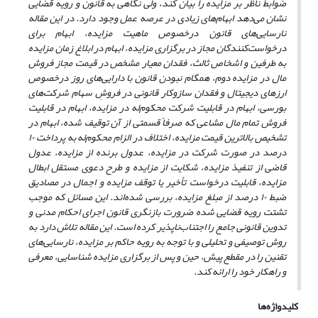
ضوابط ناظر بر مزایده را بیان کند، ولی نگاهی به قانون و رویه قضایی
نشان
می
دهد ابهام
های زیادی در عرصه عمل وجود دارد. در این مقاله
نارسایی
های قانون درخصوص ماهیت مزایده، ابهام برای
درخواست
کنندگان مجاز در برگزاری مزایده، ابهام در ابلاغ زمان مزایده
به طرفین و اشخاص ثالث، فقدان معیار مشخص در قیمت مجاز فروش
مال در مزایده دوم، همگام نبودن قانون با دارایی‌های روز درخصوص
ارزهای دیجیتال و فقدان سازوکار قانونی در فروشِ سهام شرکت
های
بورسی، ابهام در قابلیت شرکت محکوم
له در مزایده، ابهام در قابلیت
فروش تمام مال مشاعی که صرفاً قسمتی از آن توقیف شده، ابهام در
تشخیص بالاترین قیمت مزایده، اختلاف در الزام محکوم
له به پرداخت ۱۰
درصد در صورت شرکت در مزایده، عدول برنده از مزایده، عدول
قاضی از تنفیذ مزایده، شکایت از مزایده و طرح دعوی مستقل ابطال
مزایده، قابلیت درخواست تأخیر یا توقف مزایده و اجمال در مصادیق
ضبط ۱۰ درصد از مبلغ مزایده، بررسی شده
اند. این مسائل که موجب
تشتت رویه قضایی شده ضرورت بازنگری قانون اجرای احکام مدنی و
تدوین قانونی جامع را اجتناب
ناپذیر کرده است. این مقاله تلاش دارد به
روش توصیفی و تحلیلی و با توجه به رویه حاکم بر مزایده، نارسایی
های
تقنین را در مقطع پیش، حین و پس از برگزاری مزایده شناسایی، معرفی
و راهکار خود را ارائه کند.
کلیدواژه‌ها