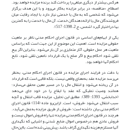
هرکس بیشتر از دیگری مبلغی را پرداخت کند برنده مزایده خواهد بود.
اصطلاح «مناقصه» در برابر مزایده به‌کار می‌رود و با این هدف برگزار
می‌شود که شخصی که به مال یا خدمتی نیاز دارد با ایجاد رقابت میان
فروشندگان مال یا ارائه‌دهندگان خدمت، آن مال یا خدمت را به کمترین
بها دراختیار گیرد (شمس، ج 2، 1398: 517).
یکی از ابهام‌های اساسی در قانون اجرای احکام مدنی ناظر بر ماهیت
حقوقی مزایده است. اهمیت این موضوع از این جهت است که براساس
ماهیت هر عمل حقوقی، آثار متمایزی بر آن بار می‌شود. بنابراین اگر بیع
تلقی شود احکام بیع و اگر صلح یا یک قرارداد نامعین تلقی شود، تابع
احکام آنها خواهد بود.
با دقت در فرایند اجرای مزایده در قانون اجرای احکام مدنی، به‌نظر
می‌رسد مزایده عقد به‌معنای واقعی نیست، بلکه قالبی است که قرارداد
در آن ریخته می‌شود و انتقال مال را در مسیر معین محقق می‌سازد؛
همانند وصیت تملیکی که عقد یا ایقاع را در خود جای می‌دهد
(خدابخشی، 1393: 389). مطابق این تحلیل، مزایده قالب انتقال و آنچه
سبب انتقال می‌شود «فروش» است. از‌این‌رو ماده (114) قانون اجرای
احکام مدنی بیان داشته است: «فروش از طریق مزایده به‌عمل می‌آید».
هرچند در قانون اجرای احکام مدنی مزایده تنها راه فروش اموال نیست و
فروش عادی هم درخصوص اموال ضایع شدنی و اشیایی که نگهداری
آنها مستلزم هزینه نگهداری گزاف باشد، پیش‌بینی شده‌ است. با‌این‌حال