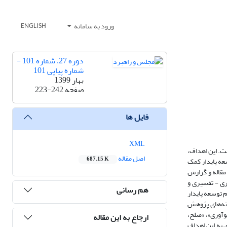
ورود به سامانه
ENGLISH
دوره 27، شماره 101 -
شماره پیاپی 101
بهار 1399
صفحه
223-242
فایل ها
XML
ضای سازمان ملل قرارگرفته است. این اهداف،
اصل مقاله
687.15 K
عه پایدار کمک
 تعداد کمی مقاله و گزارش
ری - تفسیری و
هم رسانی
نفر از خبرگان و مدیران آشنا با مفاهیم توسعه پایدار
فته‌های پژوهش
وآوری»، «صلح،
ارجاع به این مقاله
 به این اهداف