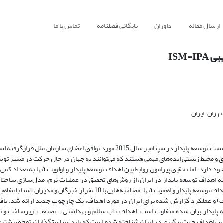
ارسال مقاله
داوران
بایگانی فصلنامه
تماس با ما
ISM
ران، ایران
بخشی از دستور کار سند 2030 را اهداف توسعه پایدار تشکیل می‌دهد که در نشست توسعه پایدار در سپتامبر سال 2015 مورد توافق اع
و محیط زیستی ایده‌های مهمی هستند که می‌توانند به جهان در حال حرکت در مسیر توس
. درحالی‌که توجه رو به رشدی به مباحث مرتبط با دستور کار سند 2030 وجود دارد، اما تحقیق پیرامون روابط بین اهداف توسعه پایدار و اولویت آنها به
ه اهداف توسعه پایدار در ایران، از روش‌های تحقیق در عملیات نرم، مدل‌سازی ساختا
تجزیه‌و‌تحلیل اهمیت - عملکرد استفاده شده است. به‌منظور تعیین روابط بین اهداف توسعه پایدار و اهمیت آنها، مصاحبه‌هایی با 10 
ف) و عملکرد گزارش شده برای ایران در مورد اهداف، یک چارچوب جدید ارائه شد. یا
عه پایدار بیان شده متفاوت است. اهداف «آب سالم و بهداشتی»، «صنعت، زیرساخت و ن
رترین اهداف جهت پیگیری در ایران شناخته شده است که باید سیاستگذاران توجه بیشتری