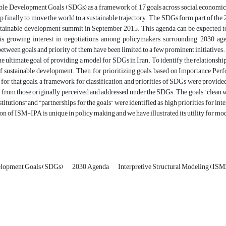
le Development Goals (SDGs) as a framework of 17 goals across social, economic a
p finally to move the world to a sustainable trajectory. The SDGs form part of t
stainable development summit in September 2015. This agenda can be expected to 
is growing interest in negotiations among policymakers surrounding 2030 agen
etween goals and priority of them have been limited to a few prominent initiatives. 
he ultimate goal of providing a model for SDGs in Iran. To identify the relations
of sustainable development. Then, for prioritizing goals, based on Importance P
 for that goals, a framework for classification and priorities of SDGs were provided.
y from those originally perceived and addressed under the SDGs. The goals “clean wate
stitutions” and “partnerships for the goals” were identified as high priorities for in
on of ISM-IPA is unique in policy making and we have illustrated its utility for mo
elopment Goals (SDGs)
2030 Agenda
Interpretive Structural Modeling (ISM