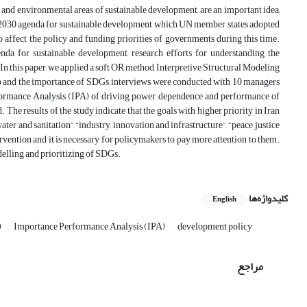
nd environmental areas of sustainable development, are an important idea,
he 2030 agenda for sustainable development which UN member states adopted
affect the policy and funding priorities of governments during this time.
da for sustainable development, research efforts for understanding the
In this paper, we applied a soft OR method, Interpretive Structural Modeling
hip and the importance of SDGs, interviews were conducted with 10 managers
erformance Analysis (IPA) of driving power, dependence and performance of
 The results of the study indicate that the goals with higher priority in Iran
r and sanitation”, “industry, innovation and infrastructure”, “peace, justice
tervention and it is necessary for policymakers to pay more attention to them.
delling and prioritizing of SDGs.
کلیدواژه‌ها
English
)
Importance Performance Analysis (IPA)
development policy
مراجع