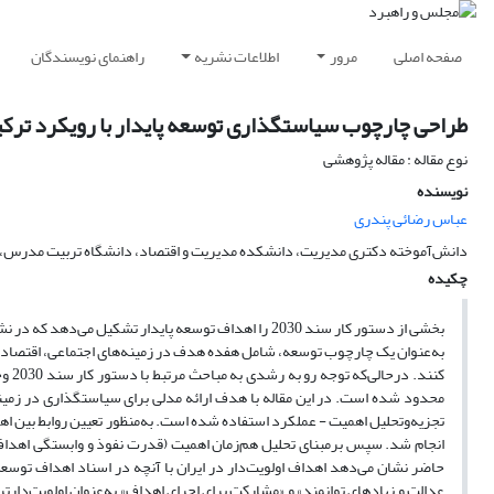
صفحه اصلی
مرور
اطلاعات نشریه
راهنمای نویسندگان
طراحی چارچوب سیاستگذاری توسعه پایدار با رویکرد ترکیبی -IPA
نوع مقاله : مقاله پژوهشی
نویسنده
عباس رضائی پندری
دانش‌آموخته دکتری مدیریت، دانشکده مدیریت و اقتصاد، دانشگاه تربیت مدرس، ته
چکیده
به‌عنوان یک چارچوب توسعه، شامل هفده هدف در زمینه‌های اجتماعی، اقتصادی 
کنند
محدود شده است. در این مقاله با هدف ارائه مدلی برای سیاستگذاری در زمین
انجام شد. سپس بر‌مبنای تحلیل هم‌زمان اهمیت (قدرت نفوذ و وابستگی اهدا
حاضر نشان می‌دهد اهداف اولویت‌دار در ایران با آنچه در اسناد اهداف توس
عدالت و نهادهای توانمند» و «مشارکت برای اجرای اهداف» به‌عنوان اولویت‌دا