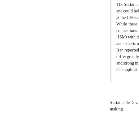
The Sustainab
and could hel
at the UN su
While there 
connections b
(ISM), with t
and experts 
Iran reported
differ greatl
and strong in
Our applicati
Sustainable Dev
making