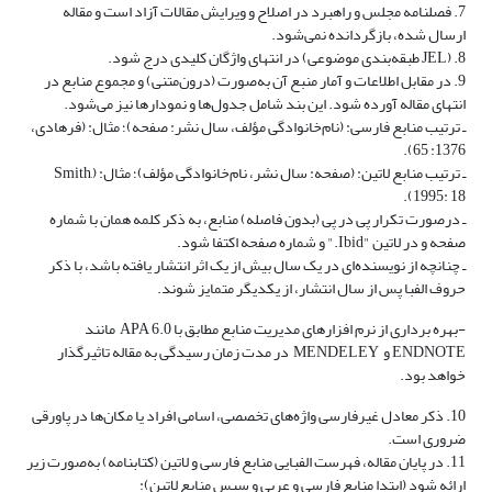
7. فصلنامه مجلس و راهبرد در اصلاح و ویرایش مقالات آزاد است و مقاله
ارسال شده، بازگردانده نمی‌شود.
8. (JEL طبقه‌بندی موضوعی) در انتهای واژگان کلیدی درج شود.
9. در مقابل اطلاعات و آمار منبع آن به‌صورت (درون‌متنی) و مجموع منابع در
انتهای مقاله آورده شود. این بند شامل جدول‌ها و نمودارها نیز می‌شود.
ـ ترتیب منابع فارسی: (نام‌خانوادگی مؤلف، سال نشر: صفحه)؛ مثال: (فرهادی،
1376: 65).
ـ ترتیب منابع لاتین: (صفحه: سال نشر، نام‌خانوادگی مؤلف)؛ مثال: (Smith,
1995: 18).
ـ درصورت تکرار پی در پی (بدون فاصله) منابع، به ذکر کلمه همان با شماره
صفحه و در لاتین "Ibid." و شماره صفحه اکتفا شود.
ـ چنانچه از نویسنده‌ای در یک سال بیش از یک اثر انتشار یافته باشد، با ذکر
حروف الفبا پس از سال انتشار، از یکدیگر متمایز شوند.
-بهره برداری از نرم افزارهای مدیریت منابع مطابق با APA 6.0 مانند
ENDNOTE و MENDELEY در مدت زمان رسیدگی به مقاله تاثیرگذار
خواهد بود.
10. ذکر معادل غیرفارسی واژه‌های تخصصی، اسامی افراد یا مکان‌ها در پاورقی
ضروری است.
11. در پایان مقاله، فهرست الفبایی منابع فارسی و لاتین (کتابنامه) به‌صورت زیر
ارائه شود (ابتدا منابع فارسی و عربی و سپس منابع لاتین):