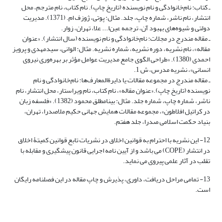
ـ کتاب: نام‌خانوادگی و نام نویسنده (تاریخ چاپ). نام کتاب، نام مترجم، محل
انتشار، نام ناشر، شماره چاپ، جلد. مثال: پوتی، ژوزف ام. (1371). مدیریت
دولتی و شیوه‌های بهبود آن، ترجمه عین‌ا... علا، تهران، زوار.
ـ مقاله مندرج در مجلات: نام‌خانوادگی و نام نویسنده (سال انتشار). «عنوان
مقاله»، نام نشریه، دوره نشریه، شماره نشریه. مثال: الوانی، سیدمهدی و پرویز
احمدی (1380). «طراحی الگوی جامع مدیریت عوامل مؤثر بر بهره‌وری نیروی
انسانی»، نشریه مدرس، ش 1.
ـ مقاله مندرج در مجموعه مقالات یا دایرة‌المعارف‌ها: نام‌خانوادگی و نام
نویسنده (تاریخ چاپ).«عنوان مقاله»، نام کتاب، نام ویراستار، محل انتشار، نام
ناشر، شماره چاپ، شماره جلد. مثال: بینامطلق محمود (1382). «فلسفه زبان
در کراتیل افلاطون»، مجموعه مقالات همایش جهانی حکیم ملاصدرا، تهران،
بنیاد حکمت اسلامی صدرا، جلد هفتم.
12-
این نشریه با احترام به قوانین اخلاق در نشریات تابع قوانین کمیتۀ اخلاق
در انتشار
(COPE)
می باشد و از آیین نامه اجرایی قانون پیشگیری و مقابله با
تقلب در آثار علمی پیروی می نماید
.
13- تمامی مراحل دریافت، داوری، پذیرش و چاپ مقاله در این فصلنامه رایگان
است.