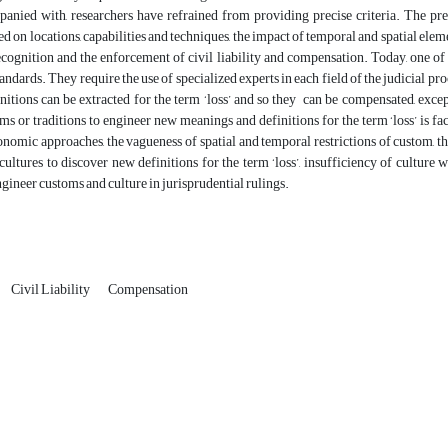
panied with, researchers have refrained from providing precise criteria. The prese
 on locations, capabilities and techniques, the impact of temporal and spatial element
cognition and the enforcement of civil liability and compensation. Today, one of th
tandards. They require the use of specialized experts in each field of the judicial pr
nitions can be extracted for the term ‘loss’ and so they can be compensated, exce
oms or traditions to engineer new meanings and definitions for the term ‘loss’ is fac
onomic approaches, the vagueness of spatial and temporal restrictions of custom, the
ultures to discover new definitions for the term ‘loss’, insufficiency of culture 
engineer customs and culture in jurisprudential rulings.
Civil Liability
Compensation