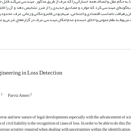
 در روند رسیدگی‌های قضایی است. همچنین به نظر می‌رسد بنا به حکم عقل و انصاف 
قانون مستثنا کرده باشد. ازاین‌رو به نظر می‌رسد می‌توان عرف را به‌گونه‌ای مهندسی 
ر‌پذیری با دشواری‌هایی روبه‌روست مانند: اثبات و تغییر‌پذیری، امکان رهیافت نامناسب 
له دادرسی و امکان نفوذ و فساد در مهندسی عرف، نارسایی عرف در خسارات مربوط به ن
neering in Loss Detection
1
2
n
Parviz Ameri
erse and new nature of legal developments, especially with the advancement of sci
 of civil liability is the recognition of cases of loss. In order to be able to do this, 
gorous scrutiny required when dealing with uncertainties within the identification of