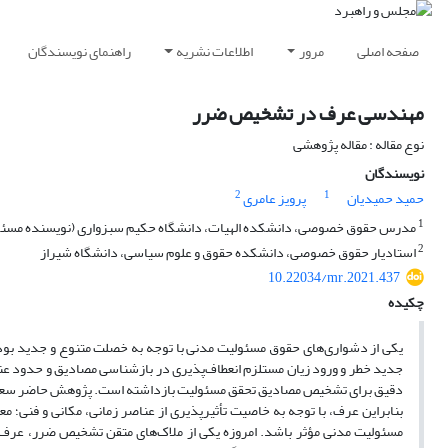
راهنمای نویسندگان
اطلاعات نشریه
مرور
صفحه اصلی
مهندسی عرف در تشخیص ضرر
نوع مقاله : مقاله پژوهشی
نویسندگان
2
1
پرویز عامری
حمید حمیدیان
1
س حقوق خصوصی، دانشکده الهیات، دانشگاه حکیم سبزواری (نویسنده مسئول)
2
استادیار حقوق خصوصی، دانشکده حقوق و علوم سیاسی، دانشگاه شیراز
10.22034/mr.2021.437
چکیده
ص مصادیق ضرر است که به ویژه با پیشرفت علم و تکنولوژی و بروز عرصه‌های
ا تمرکز محققان بر ارکان و عناصر اولیه مسئولیت مدنی،آنها را از ارائه معیار
 مصادیق ضرر در جغرافیای زمانی، مکانی، علوم و فنون در حال تغییر هستند؛
ختار حقوقی است و می‌تواند در ایجاد، شناسایی مفهومی، مصداقی و قابلیت جبران
خصصی است که البته این امر نیازمند بررسی میدانی و به‌کارگیری کارشناسان