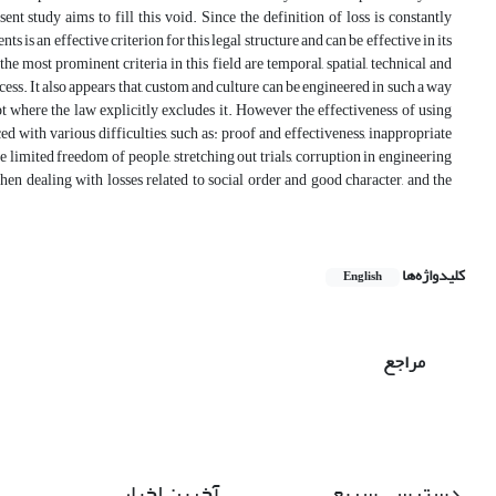
nt study aims to fill this void. Since the definition of loss is constantly
s is an effective criterion for this legal structure and can be effective in its
e most prominent criteria in this field are temporal, spatial, technical and
ocess. It also appears that, custom and culture can be engineered in such a way
pt where the law explicitly excludes it. However the effectiveness of using
ed with various difficulties, such as: proof and effectiveness, inappropriate
 limited freedom of people, stretching out trials, corruption in engineering
when dealing with losses related to social order and good character, and the
کلیدواژه‌ها
English
مراجع
آخرین اخبار
دسترسی سریع