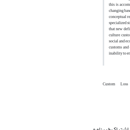
this is accom
changing based
conceptual re
specialized s
that new defi
culture, cust
social and ec
customs and c
inability to 
Custom
Loss
اشتراک خبرنامه