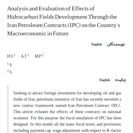
Analysis and Evaluation of Effects of
Hidrocarburi Fields Development Through the
Iran Petroleum Contracts (IPC) on the Country's
Macroeconomic in Future
نویسندگان
English
1
1
2
H S
A T
M P
1
S
2
S
چکیده
English
Seeking to attract foreign investment for developing oil and gas
fields of Iran, petroleum ministrty of Iran has recently enveiled a
new contrac framework, named Iran Petroleum Contract (IPC).
This article evluates the effects of these contracts on national
economy. For this purpose, the fiscal simulation of IPC has been
designed. In this model all the main fiscal terms and provisions,
including payment cap, wage adjustment with respect to R-factor