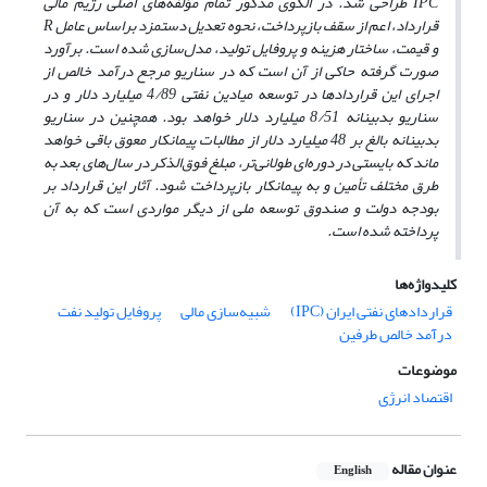
IPC
طراحی شد. در الگوی مذکور تمام مؤلفه‌های اصلی رژیم مالی
قرارداد، اعم از سقف بازپرداخت، نحوه تعدیل دستمزد براساس عامل
R
و قیمت، ساختار هزینه و پروفایل تولید، مدل‌سازی شده است. برآورد
صورت گرفته حاکی از آن است که در سناریو مرجع درآمد خالص از
اجرای این قراردادها در توسعه میادین نفتی 4/89 میلیارد دلار و در
سناریو بدبینانه 8/51 میلیارد دلار خواهد بود. همچنین در سناریو
بدبینانه بالغ بر 48 میلیارد دلار از مطالبات پیمانکار معوق باقی خواهد
ماند که بایستی در دوره‌ای طولانی‌تر، مبلغ فوق‌الذکر در سال‌های بعد به
طرق مختلف تأمین و به پیمانکار بازپرداخت شود. آثار این قرارداد بر
بودجه دولت و صندوق توسعه ملی از دیگر مواردی است که به آن
پرداخته شده است.
کلیدواژه‌ها
قراردادهای نفتی ایران (IPC)
شبیه‌سازی مالی
پروفایل تولید نفت
درآمد خالص طرفین
موضوعات
اقتصاد انرژی
عنوان مقاله
English