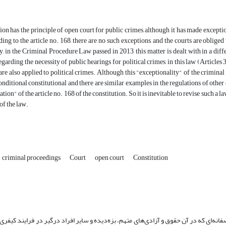
on has the principle of open court for public crimes, although it has made exceptions.
ding to the article no. 168, there are no such exceptions, and the courts are obliged
, in the Criminal Procedure Law passed in 2013, this matter is dealt with in a diff
egarding the necessity of public hearings for political crimes, in this law (Article
are also applied to political crimes. Although this "exceptionality" of the crimina
conditional constitutional and there are similar examples in the regulations of other
ion" of the article no. 168 of the constitution. So it is inevitable to revise such a law
f the law.
criminal proceedings
Court
open court
Constitution
‌ای که در آن حقوق و آزادی‌های متهم، بزه‌دیده و سایر افراد درگیر در فرایند کیفر