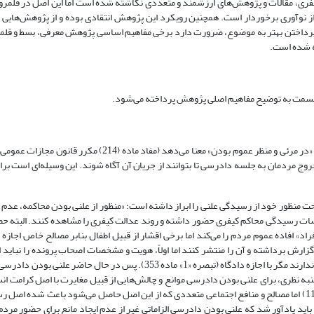
ی، مقالات و پژوهش‌های ارزشمند و متعددی نگاشته شده است اما این اصل در قلمرو
 نوآوری برخوردار است. همچنین رویکرد این پژوهش انتقادی بوده و از پژوهش‌هایی 
ی پرداختن بهتر به موضوع، ضرورت دارد برخی مفاهیم اساسی پژوهش معرفی، بسط و قل
ه شده است.
قسمت به توضیح مفاهیم اصلی پژوهش پرداخته می‌شود.
وج مردمان به جلسه دادرسی تا بتوانند از جریان آن آگاه شوند. این وسیله‌ای است برای 
 تبصره ماده (352) قانون آیین دادرسی کیفری مصوب 1392 به‌صراحت منظور خود از رسیدگی علنی را ابراز داشته است؛ «منظور از علنی بودن محاکم
سات رسیدگی محاکم کیفری حضور داشته و روند عدالت کیفری را مشاهده کنند. البته 
» افاده عموم مردم را می‌کند اما برخی اقشار از قبیل اطفال بنابر مصالح خاص اجازه 
قانون آیین دادرسی کیفری) و ثانیاً، حق ضبط صدا، تصویربرداری و عکس‌برداری ندارند مگر با اجازه دادگاه (تبصره «1» ماده 353). پ
ه نظری، برای علنی بودن دادرسی موانع و چالش‌هایی از قبیل مغایرت با اصل کرامت انس
آبروی اشخاص و حق بر حریم خصوصی مطرح‌ شده (حاجی‌پور کندرود، 1398: 1178) اما مصالح و منافع اجتماعی متعددی که از این اصل حاصل می‌شود باعث
 باید یادآور شد که علنی بودن دادرسی الزاماتی غیر از عدم ایجاد مانع برای حضور مردم