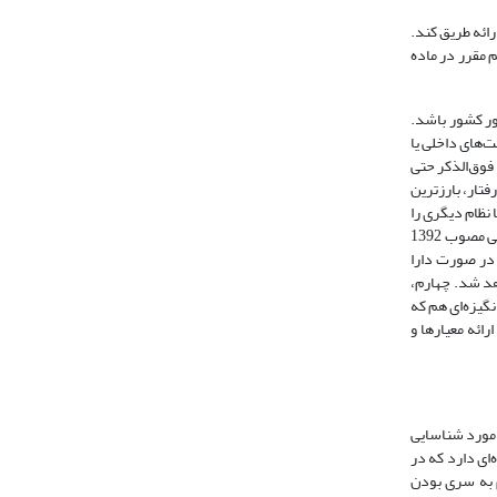
رائه طریق کند.
 مقرر در ماده
ور کشور باشد.
‌های داخلی یا
فوق‌الذکر حتی
سروی و اصغری، 1396: 198) و حتی می‌توان گفت این رفتار، بارزترین
 نظام دیگری را
داشته‌ باشند، مجرم سیاسی تلقی نخواهند شد. با این شرط، علاوه بر افرادی که مرتکب قیام مسلحانه در برابر نظام «بغی» بنابر مواد (287) و (288) قانون مجازات اسلامی مصوب 1392
ر صورت دارا
واهد شد. چهارم،
نگیزه‌ای هم که
ائه معیارها و
 مورد شناسایی
ای دارد که در
حقوق مدنی و سیاسی «تصمیم به سری بودن