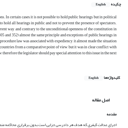
چکیده
English
 In certain cases, it is not possible to hold public hearings, but in political
 to hold all hearings in public and not to prevent the presence of spectators.
erent way, and contrary to the unconditional openness of the constitution in
s 305 and 352) almost the same principle and exceptions of public hearings in
l procedure law was associated with expediency, it almost made the situation
 countries from a comparative point of view, but it was in clear conflict with
, therefore the legislator should pay special attention to this issue in the next
کلیدواژه‌ها
English
اصل مقاله
مقدمه
اجرای عدالت کیفری که هدف هر دادرسی جزایی است بدون برقراری محاکمه منصفانه