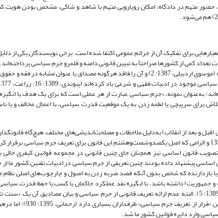
، حضور متهم در دادگاه، امکان رویارویی متهم با شاهد و شاکی، مشخص بودن هویت ک
ارهایی برای تفکیک آن از جرائم عمومی اکتفا شده‌ است. برخی نویسندگان یکی از دلایل 
سیاسی» می‌دانند (عالی‌پور و کارگری، 1389: 12). درهرصورت تعداد کمی از کشورها صراحتاً به تبیین قانونی دامنه و قلمرو جرم سیاسی پردا
نیز جرم سیاسی تعریف نشده و برخی نویسندگان جرم سیاسی را وارداتی دانسته (موسوی اردبیلی، 1387: 2) و آن را فاقد هرگونه مصداق یا عنوان م
‌اند؛ به‌عنوان نمونه، «جرم سیاسی عبارت از هر عملی است که برای یک هدف یا انگیزه
یا اینکه، «جرم سیاسی عبارت از تلاش برای سرپیچی یا لطمه زدن به یک موقعیت قدرت سیاسی، با اعمال مخالف و یا 
ی مصوب 1395، در ادوار قانونگذاری ایران (قبل و بعد از انقلاب) به‌‌دلیل ملاحظات و مصلحت‌اندیشی‌های مختلف، هیچ‌گاه قان
سیاسی ارائه نداده و مصادیق آن نیز بیان نشده بود. با تدوین قانون اساسی 1358 و الزامی که اصل یکصدوشصت‌و‌هشتم این قانون برای تعریف جرم سیاسی
بیان مصادیق این جرم مکلف نمود اما تا ۳۷ سال پس از تصویب قانون اساسی نیز همچنان جای چنین قانونی در مجموعه قوانین کیفر
ساسی پیشنهاد داده‌ بودند چنین تعریفی از جرم سیاسی در ادبیات تقنین کشور ما از ج
یا بازدارنده که شخص بدون آنکه قصد ضربه زدن به اصول و چارچوب‌های اصلی نظام ج
 و جمهوریت) داشته باشد، با انگیزه نقد عملکرد حاکمان یا کسب یا حفظ قدرت سیاسی
جرائمی شود که به‌ موجب قانون تعریف و مصادیق آن تعیین می‌گردد» (محبی، 1389: 5). البته عدم ارائه تعریف قانونی از جرم سیاسی و بیان مصادیق آ
قانونگذاران کشورهای مختلف بوده و حتی در جوامع توسعه‌یافته نیز سنت