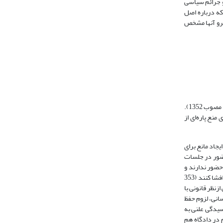
 جرائم سیاسی
که درباره اصل
مرو آنها مشخص
علن به معنی آشکارا و هویداست (دهخدا، 1377، ج ۱۰: 433) و ازنظر اصطلاحی نیز «در مرئی و منظر عموم بودن» معنا می‌دهد (مفاد ماده (214) مکرر قانون مجازات عمومی مصوب 1352).
منع پاره‌ای از
ه، عدم ایجاد مانع برای
حضور در جلسات
حضور ندارند و
رسانه‌های جمعی هرچند مجوز حضور دارند و حتی می‌توانند از جریان رسیدگی، گزارش برداشته و آن را منتشر کنند اما اولاً، هویت و مشخصات اصحاب پرونده را نباید افشا کنند (353
س در حال حاضر علنی بودن دادرسی ازنظر قانونی با
انی، لزوم حفظ
 شده اصل رسیدگی علنی به
 در دادگاه هم