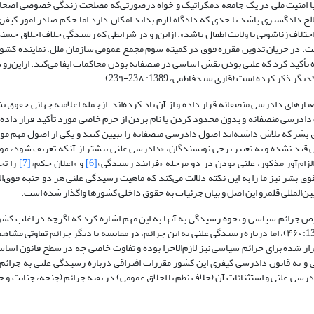
 یا امنیت ملی در یک جامعه دمکراتیک و خواه در‌صورتی‌که مصلحت زندگی خصوصی اصح
ح دادگستری باشد تا حدی که دادگاه لازم بداند امکان دارد اما حکم صادر امور کیفری
تلاف زناشویی یا ولایت اطفال باشد». ازاین‌رو در شرایطی که رسیدگی خلاف اخلاق حسنه
 در جریان تدوین مقرره فوق در کمیته سوم مجمع عمومی سازمان ملل، نماینده کشور 
 کرده است (قاری سید‌فاطمی، 1389: 23۸-23۹).
عیارهای دادرسی منصفانه قرار داده و از آن یاد کرده‌اند. ازجمله اعلامیه جهانی حقوق 
ر کنار دیگر اقتضائات دادرسی منصفانه و بدون محدود کردن یا نام بردن از جرم خاصی مورد تأکید قرار 
‌المللی و ماده (6) کنوانسیون اروپایی حقوق بشر که تلاش داشته‌اند اصول دادرسی منصفانه را تبیین کنند و یکی از اصول 
 قید نشده و به تعبیر برخی نویسندگان، «دادرسی علنی بیشتر از آنکه تعریف شود، مور
[6]
و «اعلان حکم»
[7]
را تح
صادره از دیوان اروپایی حقوق بشر نیز ما را به این نکته دلالت می‌کند که ماهیت رسیدگی علنی هر دو جنبه‌ فو
ن‌المللی قلمرو این اصل و بیان جزئیات به حقوق داخلی کشورها واگذار شده است.
ص جرائم سیاسی و نحوه‌ رسیدگی به آنها به این مهم اشاره کرد که اگرچه در اغلب کشور
ماهیت خاص آنها، رسیدگی به جرائم سیاسی تابع آیین خاص است (هاشمی، 1389: ۴۶۰)، اما درباره رسیدگی علنی به این جرائم، در مقایسه با دیگر جرائم 
ر شده برای جرائم سیاسی نیز لازم‌الاجرا بوده و تفاوت خاصی چه در سطح قانون اساس
ی و نه قانون دادرسی کیفری این کشور مقررات افتراقی درباره رسیدگی علنی به جرائ
)، (400) و (535) این قانون در باب اصل دادرسی علنی و استثنائات آن (خلاف نظم یا اخلاق عمومی) در بقیه جرائم (جنحه، جنا