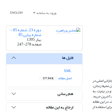
ورود به سامانه
ENGLISH
دوره 23، شماره 85 -
شماره پیاپی 85
بهار 1395
صفحه
247-278
فایل ها
XML
اصل مقاله
377.94 K
ازاتی اصلی در
دن محیط زندان،
 در نهایت، به
هم رسانی
 «آخرین حربه»
 در این مقاله
ارجاع به این مقاله
ای استفاده از