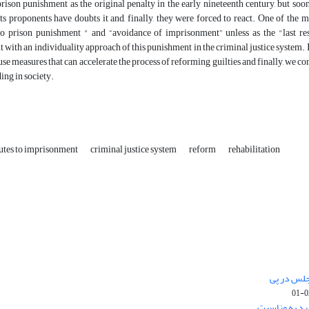
rison punishment as the original penalty in the early nineteenth century, but soon
its proponents have doubts it and, finally, they were forced to react. One of the 
 to prison punishment " and “avoidance of imprisonment” unless as the "last res
with an individuality approach of this punishment in the criminal justice system. In
 use measures that can accelerate the process of reforming guilties and finally, we 
ing in society.
utes to imprisonment
criminal justice system
reform
rehabilitation
جلس در پی
رد به مناسبت