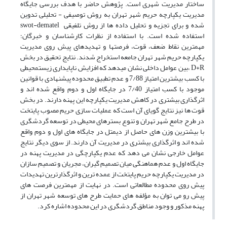
ساختار مدیریت شهری است. پژوهش حاضر با هدف بررسی جایگاه
مدیریت یکپارچه حریم شهر تهران به روش توصیفی - تحلیلی تدوین
شده و برای تجزیه و تحلیل داده ها از روش تلفیقی swot-dematel
استفاده شده است. با استفاده از نظرات کارشناسان و خبرگان؛
مهمترین نقاط ضعف، قوت، فرصتها و تهدیدهای پیش روی مدیریت
یکپارچه حریم شهر تهران جامعه استخراج شدند. نتایج تحقیق در بخش
D+R ،بین عوامل داخلی نشان میدهد که افزایش ناپایداری زیستمحیطی
با کسب بیشترین امتیاز 7/88 و عدم تطبیق محدوده پیشنهادی با قوانین
موجود با کسب امتیاز 7/40 در جایگاه اول و دوم واقع شده اند و
اثرگذاری بیشتری در کاهش مدیریت یکپارچه این پهنه دارند. در بخش
قوت ها نیز نتایج گویای آن است که عملیات سازی حریم مصوب پایتخت
در طرح جامع شهر تهران و تنوع بسترهای محیطی در توسعه گردشگری
با بیشترین وزن های حاصل از دیمتل در جایگاه های اول و دوم واقع
شده اند و اثرگذاری بیشتری در مدیریت آن دارند. از سوی دیگر نتایج
عوامل خارجی نشان می دهد که عدم یکپارچگی در مدیریت پهنه در
جایگاه اول و عدم هماهنگی میان تصمیم گیران، مجریان و تصمیم سازان
در مدیریت یکپارچه حریم پایتخت از عمده ترین و اثرگذارترین تهدیدات
پیش روی محدوده مطالعاتی است. در نهایت از مهمترین فرصت های
پیش رو می توان به مؤلفه های حمایت طرح های توسعه شهر تهران از
پهنه مذکور و وجود مناطق گردشگری در این محدوده اشاره کرد.