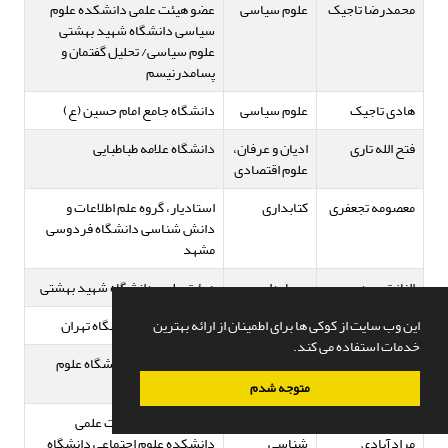
محمدرضا تاجیک
علوم سیاسی
عضو هیئت علمی دانشکده علوم
سیاسی دانشگاه شهید بهشتی
علوم سیاسی/ تحلیل گفتمان و
پسامدرنیسم
هادی تاجیک
علوم سیاسی
دانشگاه جامع امام حسین (ع)
فتح الله تاری
ادیان و عرفان،
دانشگاه علامه طباطبایی
علوم اقتصادی
معصومه تجعفری
کتابداری
استادیار، گروه علم اطلاعات و
دانش شناسی دانشگاه فردوسی
مشهد
الناز تجویدی
حسابداری
هیئت علمی دانشگاه شهید بهشتی
این وب سایت از کوکی ها برای اطمینان از ارائه بهترین
محمدرضا تخشید
علوم سیاسی
روابط بین الملل دانشگاه تهران
خدمات استفاده می کند.
یوسف ترابی
علوم سیاسی
عضو هیات علمی دانشگاه علوم
انتظامی امین
متوجه شدم
محمد ترکاشوند
جمعیت
استادیار و عضو هیات علمی
مرادآبادی
شناسی
دانشکده علوم اجتماعی دانشگاه