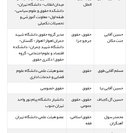
الملل
میدان انقلاب- دانشگاه تهران-
دانشکده حقوق و علوم سیاسی-
طبقه اول- معاونت آموزشی و
تحصیلات تکمیلی
حسین آقایی
حقوق، حقوق
مدیر گروه حقوق دانشگاه شهید
جنت مکان
جرم و جزا
جمران اهواز( اهواز- گلستان-
دانشگاه شهید چمران- دانشکده
اقتصاد و علوم اجتماعی- گروه
حقوق) دکتری حقوق
مسلم آقایی طوق
حقوق
عضو هیئت علمی دانشگاه علوم
قضایی و خدمات اداری
حسین آقایی نیا
حقوق
حقوق خصوصی
حسین آل کجباف
حقوق، حقوق
دانشیار دانشگاه پیام نور واحد
عمومی
تهران جنوب
محمدرسول
حقوق اسلامی،
عضو هیئت علمی دانشگاه تهران
آهنگران
فقه