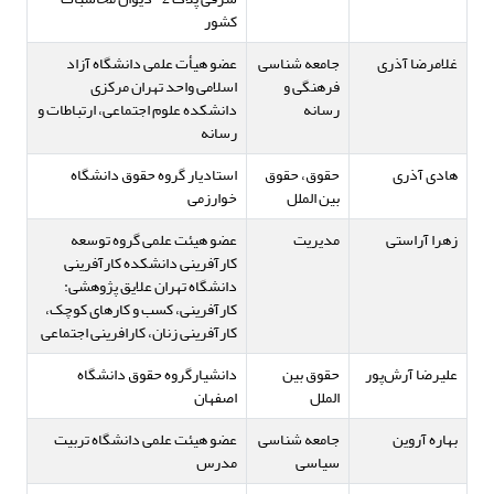
کشور
غلامرضا آذری
جامعه شناسی
عضو هیأت علمی دانشگاه آزاد
فرهنگی و
اسلامی واحد تهران مرکزی
رسانه
دانشکده علوم اجتماعی، ارتباطات و
رسانه
هادی آذری
حقوق، حقوق
استادیار گروه حقوق دانشگاه
بین الملل
خوارزمی
زهرا آراستی
مدیریت
عضو هیئت علمی گروه توسعه
کارآفرینی دانشکده کارآفرینی
دانشگاه تهران علایق پژوهشی:
کارآفرینی، کسب و کارهای کوچک،
کارآفرینی زنان، کارافرینی اجتماعی
علیرضا آرش‌پور
حقوق بین
دانشیارگروه حقوق دانشگاه
الملل
اصفهان
بهاره آروین
جامعه شناسی
عضو هیئت علمی دانشگاه تربیت
سیاسی
مدرس