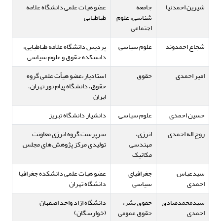
شیرین احمدنیا
جامعه
عضو هیات علمی دانشگاه علامه
شناسی، علوم
طباطبایی
اجتماعی
شجاع احمدوند
علوم سیاسی
پردیس دانشگاه علامه طباطبایی،
دانشکده حقوق و علوم سیاسی
امیر احمدی
حقوق
استادیار،عضو هیأت علمی گروه
حقوق، دانشگاه پیام نور تهران،
ایران
حسین احمدی
علوم سیاسی
دانشیار دانشگاه تبریز
روح اله احمدی
انرژی،
سرپرست گروه انرژی معاونت
مهندسی
تولیدی مرکز پژوهش های مجلس
مکانیک
سیدعباس
جغرافیای
عضو هیات علمی دانشکده جغرافیا
احمدی
سیاسی
دانشگاه تهران
سیدمحمدصادق
حقوق بشر،
دانشگاه ازاد واحد اصفهان
احمدی
حقوق عمومی
(خوارسگان)