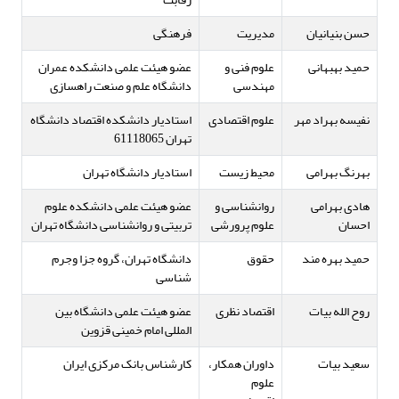
حسن بنیانیان
مدیریت
فرهنگی
حمید بهبهانی
علوم فنی و
عضو هیئت علمی دانشکده عمران
مهندسی
دانشگاه علم و صنعت راهسازی
نفیسه بهراد مهر
علوم اقتصادی
استادیار دانشکده اقتصاد دانشگاه
تهران 61118065
بهرنگ بهرامی
محیط زیست
استادیار دانشگاه تهران
هادی بهرامی
روانشناسی و
عضو هیئت علمی دانشکده علوم
احسان
علوم پرورشی
تربیتی و روانشناسی دانشگاه تهران
حمید بهره مند
حقوق
دانشگاه تهران، گروه جزا وجرم
شناسی
روح الله بیات
اقتصاد نظری
عضو هیئت علمی دانشگاه بین
المللی امام خمینی قزوین
سعید بیات
داوران همکار،
کارشناس بانک مرکزی ایران
علوم