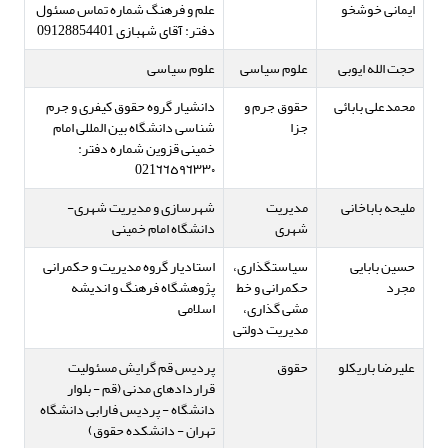
ایمانی خوشخو
علم و فرهنگ شماره تماس مسئول
دفتر: آقای شهبازی 09128854401
حجت الله ایوبی
علوم سیاسی
علوم سیاسی
محمدعلی بابائی
حقوق جرم و
دانشیار گروه حقوق کیفری و جرم
جزا
شناسی دانشگاه بین المللی امام
خمینی قزوین شماره دفتر:
021٦٦٥٩٦٣٣٠
ملیحه باباخانی
مدیریت
شهرسازی و مدیریت شهری-
شهری
دانشگاه امام خمینی
حسین بابایی
سیاستگذاری،
استادیار گروه مدیریت و حکمرانی
مجرد
حکمرانی و خط
پژوهشگاه فرهنگ و اندیشه
مشی گذاری،
اسلامی
مدیریت دولتی
علیرضا باریکلو
حقوق
پردیس قم گرایش مسئولیت
قراردادهای مدنی (قم - بلوار
دانشگاه - پردیس فارابی دانشگاه
تهران - دانشکده حقوق)