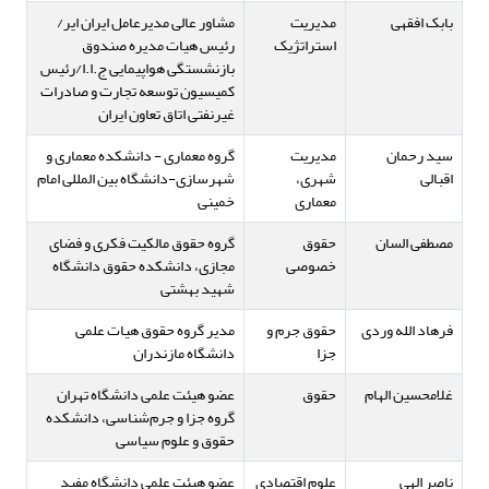
بابک افقهی
مدیریت
مشاور عالی مدیرعامل ایران ایر/
استراتژیک
رئیس هیات مدیره صندوق
بازنشستگی هواپیمایی ج.ا.ا/رئیس
کمیسیون توسعه تجارت و صادرات
غیرنفتی اتاق تعاون ایران
سید رحمان
مدیریت
گروه معماری - دانشکده معماری و
اقبالی
شهری،
شهرسازی-دانشگاه بین المللی امام
معماری
خمینی
مصطفی السان
حقوق
گروه حقوق مالکیت فکری و فضای
خصوصی
مجازی، دانشکده حقوق دانشگاه
شهید بهشتی
فرهاد الله وردی
حقوق جرم و
مدیر گروه حقوق هیات علمی
جزا
دانشگاه مازندران
غلامحسین الهام
حقوق
عضو هیئت علمی دانشگاه تهران
گروه جزا و جرم‌شناسی، دانشکده
حقوق و علوم سیاسی
ناصر الهی
علوم اقتصادی
عضو هیئت علمی دانشگاه مفید