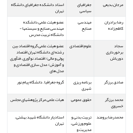
مرجان بدیعی
جغرافیای
استاد دانشکده جغرافیای دانشگاه
سیاسی
تهران
رضا برادران
مهندسی
عضو هیئت علمی دانشکده
کاظم زاده
صنایع
مهندسی صنایع و سیستمها -
دانشگاه تربیت مدرس
سجاد
علوم اقتصادی
عضو هیئت علمی گروه اقتصاد بین
برخورداری
رشته ای دانشگاه تهران اقتصاد
دورباش
پولی و مالی/ اقتصاد نوآوری، فنآوری
و آموزش/ مدل سازی اقتصادی و
مدل های
صادق برزگر
برنامه ریزی
گروه جغرافیا. دانشگاه پیام نور
شهری
محمد برزگر
حقوق عمومی
هیات علمی مرکز پژوهشهای مجلس
خسروی
محمدرضا برومند
تربیت بدنی و
استادیار دانشگاه شهید بهشتی،
علوم ورزشی،
تهران
مدیریت و