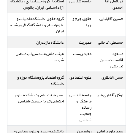
قربانعلی آقا
جامعه شناسی
استادیار گروه حسابداری ، دانشگاه
احمدی
آزاد اسلامی، ایران، چالوس
حسین آقابابایی
حقوق جرم و
گروه حقوق، دانشکده ادبیات و
جزا
علوم انسانی، دانشگاه گیلان، رشت،
ایران.
حسنعلی آقاجانی
مدیریت
دانشگاه مازندران
مسعود
محیط زیست
هیئت علمی مهندسی اب صنعتی
آقامحمدحسین
شریف
تجریشی
حسن آقانظری
علوم اقتصادی
گروه اقتصاد پژوهشگاه حوزه و
دانشگاه
توکل آقایاری هیر
جامعه شناسی
عضو هیئت علمی دانشکده علوم
فرهنگی و
اجتماعی تبریز جمعیت شناسی
رسانه،
جمعیت
شناسی
سید داوود آقایی
روابط بین
دانشکده حقوق‌ و علوم‌ سیاسی‌ -