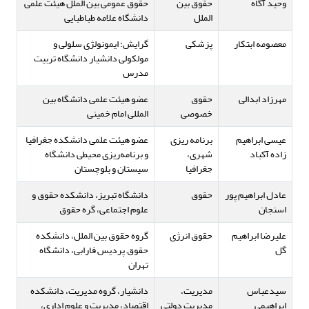
وحید آگاه
حقوق بین
حقوق عمومی بین الملل هیئت علمی
الملل
دانشگاه علامه طباطبایی
معصومه ابتکار
پزشکی
گرایش: ایمونولژی سلولی و
مولکولی دانشیار دانشگاه تربیت
مدرس
مهرزاد ابدالی
حقوق
عضو هیئت علمی دانشگاه بین
خصوصی
المللی امام خمینی
عیسی ابراهیم
برنامه ریزی
عضو هیئت علمی دانشکده جغرافیا
زاده آکباد
شهری،
و برنامه‌ریزی محیطی دانشگاه
جغرافیا
سیستان و بلوچستان
عادل ابراهیم پور
حقوق
دانشگاه تبریز، دانشکده حقوق و
اسنجان
علوم اجتماعی، گره حقوق
علیرضا ابراهیم
حقوق انرژی
گروه حقوق بین الملل، دانشکده
گل
حقوق, پردیس فارابی، دانشگاه
تهران
سیدعباس
مدیریت،
دانشیار، گروه مدیریت، دانشکده
ابراهیمی
مدیریت دولتی
اقتصاد، مدیریت و علوم اداری،