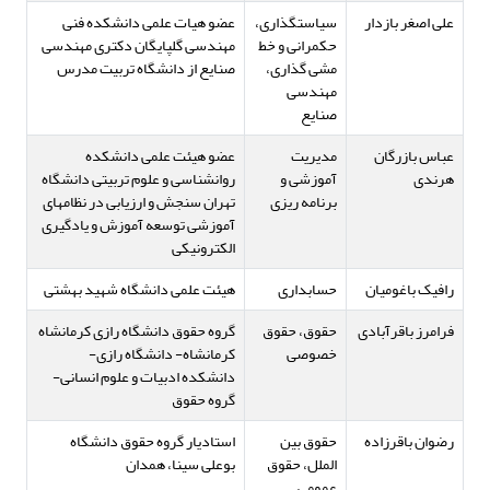
علی اصغر بازدار
سیاستگذاری،
عضو هیات علمی دانشکده فنی
حکمرانی و خط
مهندسی گلپایگان دکتری مهندسی
مشی گذاری،
صنایع از دانشگاه تربیت مدرس
مهندسی
صنایع
عباس بازرگان
مدیریت
عضو هیئت علمی دانشکده
هرندی
آموزشی و
روانشناسی و علوم تربیتی دانشگاه
برنامه ریزی
تهران سنجش و ارزیابی در نظام­های
آموزشی توسعه آموزش و یادگیری
الکترونیکی
رافیک باغومیان
حسابداری
هیئت علمی دانشگاه شهید بهشتی
فرامرز باقرآبادی
حقوق، حقوق
گروه حقوق دانشگاه رازی کرمانشاه
خصوصی
کرمانشاه- دانشگاه رازی-
دانشکده ادبیات و علوم انسانی-
گروه حقوق
رضوان باقرزاده
حقوق بین
استادیار گروه حقوق دانشگاه
الملل، حقوق
بوعلی سینا، همدان
عمومی