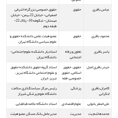
عباس باقری
حقوق
حقوق خصوصی:بزرگراه اشرفی
اصفهانی- خیابان 22 بهمن- خیابان
مهستان- شکوفه 10- پلاک 22-
طبقه دوم
محمود باقری
حقوق
عضو هیئت علمی دانشکده حقوق و
علوم سیاسی دانشگاه تهران
یاسر باقری
تعاون‌ و رفاه‌
استادیار دانشکده علوم اجتماعی-
اجتماعی
دانشگاه تهران
حیدر باقری اصل
حقوق، حقوق
استاد گروه حقوق دانشکده حقوق
اسلامی، حقوق
و علوم اجتماعی دانشگاه تبریز،
خصوصی، فقه
تبریز، ایران.
کامران باقری
پزشکی
رئیس مرکز سیاستگذاری سلامت
لنکرانی
دانشگاه علوم پزشکی شیراز
علی اصغر بانوئی
علوم اقتصادی
استاد دانشگاه علامه طباطبایی
محمدهاشم بت
مدیریت
مدیرعامل بانک مسکن عضو هیئت