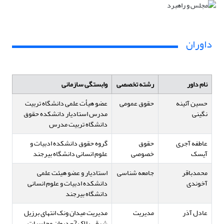
داوران
نام داور
رشته تخصصی
وابستگی سازمانی
حسین آئینه
حقوق عمومی
عضو هیأت علمی دانشگاه تربیت
نگینی
مدرس استادیار دانشکده حقوق
دانشگاه تربیت مدرس
عاطفه آجری
حقوق
گروه حقوق دانشکده ادبیات و
آیسک
خصوصی
علوم انسانی دانشگاه بیرجند
محمدباقر
جامعه شناسی
استادیار و عضو هیئت علمی
آخوندی
دانشکده ادبیات و علوم انسانی
دانشگاه بیرجند
عادل آذر
مدیریت
مدیریت میدان ونک انتهای برزیل
شرقی پلاک 2- دیوان محاسبات