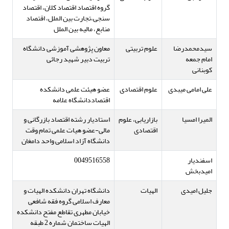
گروه اقتصاد اقتصاد کلان، اقتصاد
سنجی،تجارت بین الملل، اقتصاد
منابع، مالیه بین الملل
سیدمحمدرضا
علوم تربیتی
معاون پژوهشی آموزشی دانشگاه
امام جمعه
تربیت دبیر شهید رجائی
کوبنانی
علی امامی میبدی
علوم اقتصادی
عضو هیئت علمی دانشکده
اقتصاددانشگاه علامه
المیرا امسیا
بازاریابی، علوم
استادیار رشته اقتصاد بازرگانی و
اقتصادی
مالی-عضو هیات علمی تمام وقت
دانشگاه آزاد اسلامی واحد دامغان
اسفندیار
0049516558
امیدبخش
جلیل امیدی
الهیات
دانشگاه تهران دانشکده الهیات و
معارف اسلامی گروه فقه شافعی
خیابان مطهری تقاطع مفتح دانشکده
الهیات ساختمان شماره 2 طبقه