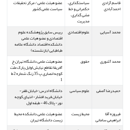
قاسم آزادی
سیاستگذاری،
عضو هیئت علمی / مرکز تحقیقات
احمدآبادی
حکمرانی و خط
سیاست علمی کشور
مشی گذاری،
مدیریت
محمد آسیایی
علوم اقتصادی
رییس سابق پژوهشکده علوم
اقتصادی و عضو هیات علمی
دانشکده اقتصاد دانشگاه علامه
طباطبایی (بازنشسته)
محمد آشوری
حقوق
عضو هیئت علمی دانشگاه تهران خ
آفریقا تقاطع نیایش اوایل پارک ملت
کوچه انصاری پ 35 زنگ شماره 2 ط
1
حمیدرضا آصفی
علوم سیاسی
دانشگاه ادرس: خیابان ظفر-
خیابان فرید افشار- انتهای کوچه
نور- پلاک 46 - طبقه اول
فیروزه آقا
محیط زیست
عضو هیئت علمی دانشکده محیط
ابراهیمی سامانی
زیست دانشگاه تهران