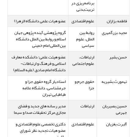
برنامه‌ریزی در
تربیت‌بدنی
فاطمه بزازان
علوم اقتصادی
عضو هیات علمی دانشگاه الزهرا)
مجید بزرگمهری
روابط بین
گروه پژوهشی آینده پژوهی جهان
الملل، علوم
اسلام و روابط بین الملل دانشگاه
سیاسی
بین المللی امام خمینی
حسن بشیر
ارتباطات،
عضو هیئت علمی: دانشکده معارف
علوم اجتماعی
اسلامی و فرهنگ و ارتباطات-
دانشگاه امام صادق (علیه السلام)
تهمورث بشیریه
حقوق جرم و
استادیار گروه حقوق جزا و
جزا
جرمشناسی، دانشگاه علامه
طباطبایی تهران
حسین بصیریان
ارتباطات
مدیر رسانه های جدید و فضای
جهرمی
مجازی مرکز تحقیقات صدا و سیما
آلبرت بغزیان
علوم اقتصادی
دکتری تخصصی علوم اقتصادی و
عضو هیات تجدید نظر شورای
رقابت