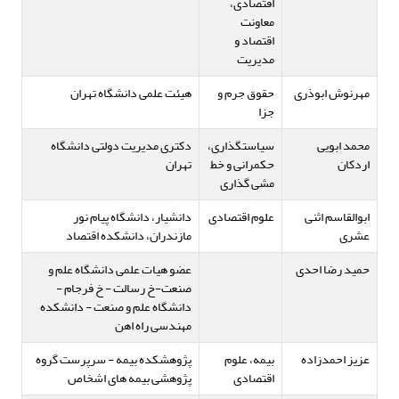
اقتصادی،
معاونت
اقتصاد و
مدیریت
مهرنوش ابوذری
حقوق جرم و
هیئت علمی دانشگاه تهران
جزا
محمد ابویی
سیاستگذاری،
دکتری مدیریت دولتی دانشگاه
اردکان
حکمرانی و خط
تهران
مشی گذاری
ابوالقاسم اثنی
علوم اقتصادی
دانشیار، دانشگاه پیام نور
عشری
مازندران، دانشکده اقتصاد
حمید رضا احدی
عضو هیات علمی دانشگاه علم و
صنعت-خ رسالت - خ فرجام -
دانشگاه علم و صنعت - دانشکده
مهندسی راه اهن
عزیز احمدزاده
بیمه، علوم
پژوهشکده بیمه - سرپرست گروه
اقتصادی
پژوهشی بیمه های اشخاص