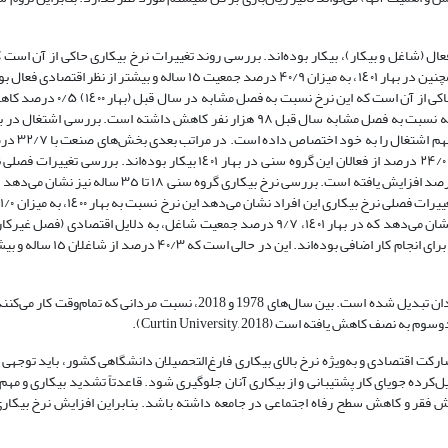
ار بهار ١٤٠١ نشان‌ می‌دهد که ۹/۲ درصد از جمعیت فعال (شاغل و بیکار)، بیکار بوده‌اند. بررسی روند تغییرات نرخ بیکاری حاکی از
نسبت به فصل مشابه در سال قبل (بهار ١٤٠٠)، ۰/۴ درصد افزایش یافته‌ است. همچنین در بهار ١٤٠١، به میزان ۴۰/۹ درصد جمعیت ١٥ س
گروه شاغلان یا بیکاران قرار گرفته‌اند. بررسی تغییرات نرخ مشارکت اقتصاد
جمعیت شاغلان ١٥ ساله و بیشتر در این فصل ٢٣ میلیون و ٥٧٨ هزار نفر بوده که نسبت به فصل مشابه سال قبل ٩٨ هزار نفر کاهش داش
اقتصادی نشان می‌دهد که در به
با ۱۶/۰ درصد قرار دارند. نرخ بیکاری جوانان ١٥ تا ٢٤ ساله حاکی از آن است که ۲۴/۰ درصد از فعالان این گروه سنی در بهار ١٤٠١ بی
۶
یافته‌ است. بررسی سهم جمعیت دارای اشتغال ناقص جمعیت ١٥ ساله و بیشتر نشان‌ می‌دهد که در بهار ١٤٠١، ۹/۷ درصد جمعیت شاغل، به دلا
ش یافته‌ است (Curtin University, 2018).
مشارکت اقتصادی و به‌ویژه نرخ بالای بیکاری فارغ‌التحصیلان دانشگاهی کشور، باید توجهی 
رده جویای کار پشتیبانی و از بیکاری آنان جلوگیری شود. قاعدتاً تشدید بیکاری و مهم‌ت
ایش فقر و کاهش سطح رفاه اجتماعی در جامعه داشته باشد. بنابراین افزایش نرخ بیکا