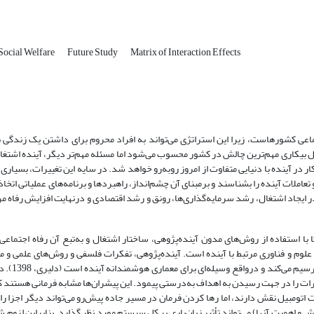
Social Welfare
Future Study
Matrix of Interaction Effects
ی کشورهاست، زیرا این استراتژی می‌تواند به افراد محروم برای داشتن یک زندگی ب
Wang, Chan and). طی یک دهه اخیر، معضل بیکاری مهم‌ترین چالش در کشور محسوب‌ می‌شود اما مسئله مهم‌تر دیگر، آینده اش
در آینده با دنیایی متفاوت از امروز روبه‌رو خواهد شد. در سایه این تغییرات، بسیاری
ملات آینده را بشناسند و برمبنای آن چشم‌انداز، راهبردها و برنامه‌های عملیاتی اتخاذ
 ایجاد اشتغال، رشد سرمایه‌گذاری‌ها، رونق و رشد اقتصادی و درنهایت افزایش رفاه م
ا استفاده از روش‌های مدون آینده‌پژوهی، ساختار اشتغال و به‌تبع آن رفاه اجتماعی،
 علوم و فناوری مرتبط با آینده است. آینده‌پژوهی، تفکرات فلسفی و روش‌های علمی و 
مطالعه آینده را به‌کار می‌گیرد و
ییرات را در جهت رسیدن به اهداف به‌درستی پیمود. این پیشران‌ها مشابه فرمانی هستند ک
اتومبیل نقش دارند، اما رها کردن فرمان در مسیر جاده پیش‌رو می‌تواند دیگر اجزا را 
 و اهمیت آنها) می‌تواند تأثیر زیان‌باری بر کل سیستم مورد نظر گذارد. بنابراین لزوم 