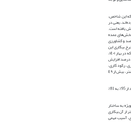
 آن است که این شاخص،
اله و بیشتر از نظر اقتصادی فعال بوده‌اند، یعنی در
ی حاکی از آن است که این نرخ نسبت به فصل مشابه در سال قبل (بهار ١٤٠٠) ۰/۵ درصد کاهش یافته‌ است.
ته است. بررسی اشتغال در بخش‌های عمده
ار ١٤٠١، بخش خدمات با ۵۱/۲ درصد بیشترین سهم اشتغال را به خود اختصاص داده است. در مراتب بعدی بخش‌های صنعت با ۳۲/۷ درصد و کشاورزی
کار بوده‌اند. بررسی تغییرات فصلی نرخ بیکاری این
افراد نشان‌ می‌دهد، این نرخ نسبت به فصل مشابه در سال قبل (بهار ١٤٠٠) ۱/۹ درصد افزایش یافته‌ است. بررسی نرخ بیکاری گروه سنی ١٨ تا ٣٥ ساله نیز نشان می‌دهد که در بهار ١٤٠١،
۱۶/ درصد از جمعیت فعال این گروه سنی بیکار بوده‌اند. این در حالی است که تغییرات فصلی نرخ بیکاری این افراد نشان‌ می‌دهد این نرخ نسبت به بهار ١٤٠٠، به میزان ۱/۰ درصد افزایش
یل اقتصادی (فصل غیرکاری، رکود کاری،
پیدا نکردن کار با ساعت بیشتر و …) کمتر از ٤٤ ساعت در هفته کار کرده و آماده برای انجام کار اضافی بوده‌اند. این در حالی است که ۴۰/۳ درصد از شاغلان ١٥ ساله و بیشتر، بیش از ٤٩
طی 40 سال گذشته، اشتغال تمام‌وقت به روشی کمتر متداول برای کار زنان و مردان تبدیل شده‌ است. بین سال‌های 1978 و 2018، نسبت مردانی که تمام‌وقت کار می‌کنند از 95٪ به 81٪
ویژه به ساختار
ر از آن بیکاری
ری، آسیب مهمی