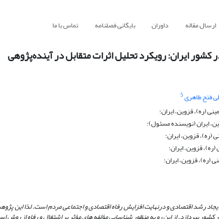
ارسال مقاله
داوران
بایگانی فصلنامه
تماس با ما
ر کشور ایران: رویکرد تحلیل اثرات متقابل در آینده‌پژوهی
5
ی فتح طاهری
نی (ره)، قزوین، ایران؛
ین، ایران (نویسنده مسئول)؛
 (ره)، قزوین، ایران؛
(ره)، قزوین، ایران؛
ی (ره)، قزوین، ایران؛
یجاد رشد اقتصادی و درنهایت افزایش رفاه اقتصادی و اجتماعی مردم است. لذا این پژوه
کشور بپردازد. از این رو به منظور شناسایی مؤلفه های مؤثر بر اشتغال و رفاه از روش ا