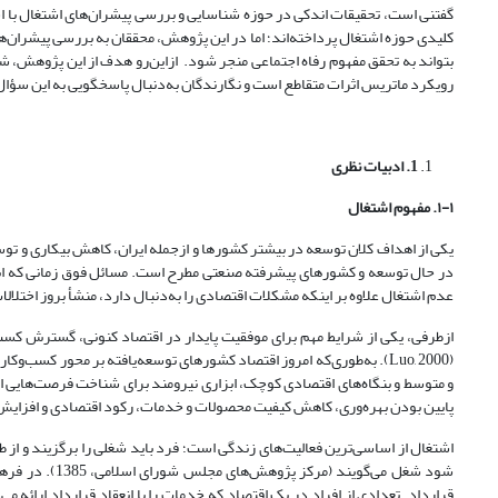
گفتنی است، تحقیقات اندکی در حوزه شناسایی و بررسی پیشران‌های اشتغال با است
کلیدی حوزه اشتغال پرداخته‌اند؛ اما در این پژوهش، محققان به بررسی پیشران‌ها
بتواند به تحقق مفهوم رفاه اجتماعی منجر شود. از‌این‌رو هدف از این پژوهش، شنا
رویکرد ماتریس اثرات متقاطع است و نگارندگان به‌دنبال پاسخگویی به این سؤا
1
. ادبیات نظری
۱-۱. مفهوم اشتغال
یکی از اهداف کلان توسعه در بیشتر کشورها و ازجمله ایران، کاهش بیکاری و ت
در حال توسعه و کشورهای پیشرفته صنعتی مطرح است. مسائل فوق زمانی که ابعاد 
عدم اشتغال علاوه بر اینکه مشکلات اقتصادی را به‌دنبال دارد، منشأ بروز اختلالات ر
ازطرفی، یکی از شرایط مهم برای موفقیت پایدار در اقتصاد کنونی، گسترش کسب
و متوسط و بنگاه‌های اقتصادی کوچک، ابزاری نیرومند برای شناخت فرصت‌هایی است
پایین بودن بهره‌وری، کاهش کیفیت محصولات و خدمات، رکود اقتصادی و افزایش رقابت شود (05
اشتغال از اساسی‌ترین فعالیت‌های زندگی است؛ فرد باید شغلی را برگزیند و از 
شود شغل می‌گو