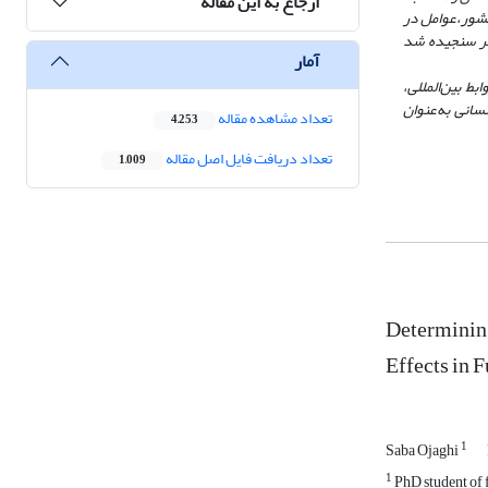
ارجاع به این مقاله
 کشور،عوامل در
ا بر یکدیگر سنجیده شد
آمار
ط بین‌المللی،
سانی به‌عنوان
تعداد مشاهده مقاله
4,253
تعداد دریافت فایل اصل مقاله
1,009
Determining
Effects in 
1
Saba Ojaghi
1
PhD student of f