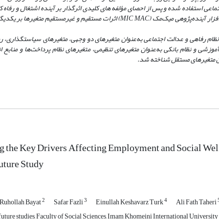
اجتماعی استفاده شده و پس از احصای مؤلفه های کلیدی اثرگذار بر آینده اشتغال و رفاه
‌افزار آینده‌پژوهی میک‌مک (MIC MAC) اثرات مستقیم و غیرمستقیم متغیره
 نظام رفاهی و عدالت اجتماعی به‌عنوان متغیرهای دو وجهی، متغیرهای سیاستگذاری، رواب
آموزشی و نظام بانکی به‌عنوان متغیرهای تنظیمی، متغیرهای نظام پرداخت‌ها و منابع ان
وان متغیرهای مستقل شناخته شد.
 the Key Drivers Affecting Employment and Social Welf
Future Study
2
3
4
Ruhollah Bayat
Safar Fazli
Einullah Keshavarz Turk
Ali Fath Taheri
uture studies, Faculty of Social Sciences, Imam Khomeini International University 