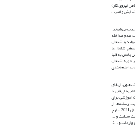
 (و به‌طور خاص نیروی کار)
فاه، آسایش و امنیت
ر جذب می‌شوند؛
ست عدم مداخله
ولید و اشتغال
سطح اشتغال با
الگوهای اشتغالی که در این بخش به آنها
ائه کرده‌اند، به چند مؤلفه کلیدی در حوزه اشتغال
لوب) طبقه‌بندی
تعاون، ارتقای
ایی‌های فنی با
ت آموزشی برای
ت رسانه‌ها از
کسب‌و‌کارها، حمایت در جهت ایجاد بازار برای کسب‌و‌کارهای کوچک) توجه شده‌ است (موحدی، لطیفی و فتحی، 1391). در الگوی اشتغال اکراین که پاتیکا و همکاران در سال 2021 مطرح
ت سلامت و ...
اردات و ...)،