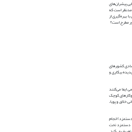
یی پیشران‌های
ی مدنظر است که
ا بهره‌گیری از
ور مطرح است؟
تصادی کشورهای
دیده بیکاری و
 ایفا می‌کنند
(ایزدخواه و اصغری‌زاده، 1388). بنابراین توسعه کسب‌و‌کار‌های کوچک
 خلاق و پویا،
دستمزد) انجام
ت حقوق یا دستمزد تحت
ل رابطه حقوقی است که قانون کار تعریف می‌کند.