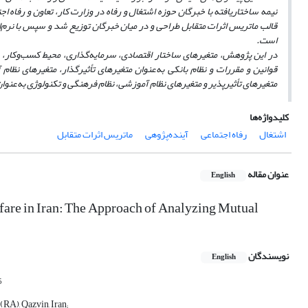
نیمه ساختاریافته با خبرگان حوزه اشتغال و رفاه در وزارت کار، تعاون و رفاه 
قالب ماتریس اثرات متقابل طراحی و در میان خبرگان توزیع شد و سپس با نرم
است.
در این پژوهش، متغیرهای ساختار اقتصادی، سرمایه
‌گذاری، محیط کسب‌و‌کار،
قوانین و مقررات و نظام بانکی به‌عنوان متغیرهای تأثیرگذار، متغیرهای نظام 
متغیرهای تأثیرپذیر و متغیرهای نظام آموزشی، نظام فرهنگی و تکنولوژی به‌عن
کلیدواژه‌ها
اشتغال
رفاه اجتماعی
آینده‌پژوهی
ماتریس اثرات متقابل
عنوان مقاله
English
are in Iran: The Approach of Analyzing Mutual
نویسندگان
English
5
(RA), Qazvin, Iran;