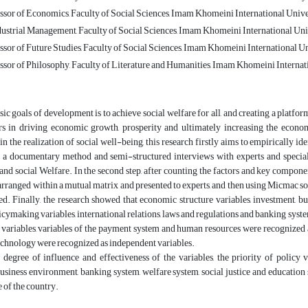
ssor of Economics, Faculty of Social Sciences, Imam Khomeini International Univer
dustrial Management, Faculty of Social Sciences, Imam Khomeini International Univ
sor of Future Studies, Faculty of Social Sciences, Imam Khomeini International Uni
ssor of Philosophy, Faculty of Literature and Humanities, Imam Khomeini Internati
sic goals of development is to achieve social welfare for all, and creating a plat
ors in driving economic growth, prosperity and ultimately increasing the econo
 the realization of social well-being, this research firstly aims to empirically 
s a documentary method and semi-structured interviews with experts and special
nd social Welfare. In the second step, after counting the factors and key compone
arranged within a mutual matrix and presented to experts, and then using Micmac so
d. Finally, the research showed that economic structure variables, investment, b
licymaking variables, international relations, laws and regulations and banking syst
 variables, variables of the payment system and human resources were recognized as
echnology were recognized as independent variables.
degree of influence and effectiveness of the variables, the priority of policy va
business environment, banking system, welfare system, social justice and educati
e of the country.