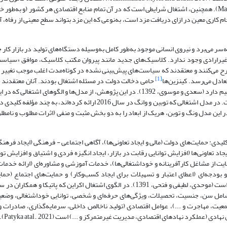
اشتغال نوع خاصی از قرارداد کار بین کارفرما و کارمند تعریف می‌شود (Mann, 2018). همچنین، اشتغال شرایطی است که در آن تمام منابع اقتصادی هر کشور
ین پژوهش، اشتغال به‌معنای انجام کاری معین در ازای دریافت مزد است، به‌نوعی که این مزد بتواند سطح معینی از ر
ه‌سر می‌برد و نیروی انسانی موجود به‌طور کامل به‌وسیله دستگاه‌های تولید در بازار کا
ی غیر‌ارادی وجود ندارد. کلاسیک‌های جدید مانند پیروان مکتب کلاسیک‌، موافق «سیا
ح می‌کنند و معتقدند که سیاست‌های پیش‌بینی نشده در کوتاه‌مدت اغلب موجب تغییر ت
[1]
تعادل می‌رسد. کینزین‌ها
حامی دخالت دولت در مسئله اشتغال بودند. آنان معتقدند 
میزان تولید و میزان تولید با تقاضای مؤثر (میزان خرید کالا و خدمات) ارتباط مستقیم دارد (سعدی و موسوی، 1392). در این پژوهش، از مدل‌ها و 
خواهیم پرداخت، به‌جهت تعیین عوامل کلیدی مؤثر بر اشتغال استفاده شده‌ است. در مدل اشتغالی که توبین و وانگ در سال 2016 ار
ر این مدل ونگ و توبن، هریک از ابعاد را به دو بخش مثبت و منفی (اثرات مطلوب و نامط
دی: حمایت‌های دولت (مالی و ایجاد تعاونی‌ها)، آگاهی اجتماعی - فرهنگی (ایجاد فرهنگ 
اد تعاونی‌ها (افزایش توانایی رقابت در بازار، ایجاد انگیزه فردی و اشتیاق و افزایش توان
یت از مشاغل کارآفرینانه و خوداشتغالی‌ها)، خدمات آموزشی و مشاوره‌ای (ارائه خدما
بودجه‌ای (اعطای اعتبار و تسهیلات برای ایجاد کسب‌و‌کار) و حمایت‌های اجتماع (حمای
شامل سن، جنسیت، تحصیلات، ویژگی‌های حرفه‌ای و شخصی، توانایی خوداشتغالی، وضعی
، مهاجرت و ...)، عوامل اقتصادی (تولید ناخالص داخلی، سرمایه‌گذاری، صادرات و و
کرد نهادهای اقتصادی، مدیریت غیرمتمرکز و ...) است (Patyka atal., 2021).