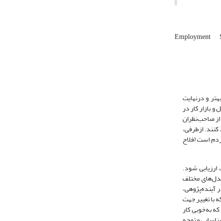
Employment
هتر و درنهایت
تغال و بازار کار در
 از صاحب‌نظران
 کنند. ازطرفی،
ردم است (فلاح
 ارزیابی شود.
مدل‌های مختلف
 با استفاده از آنها، آینده‌های بدیل و احتمالی را ترسیم می‌کند و درواقع وسیله‌ای برای معماری هوشمندانه آینده است (دلیری، 1398). در آینده‌پژوهی،
ه با تغییر جهت
که به‌خوبی کار
شناسایی و توجه