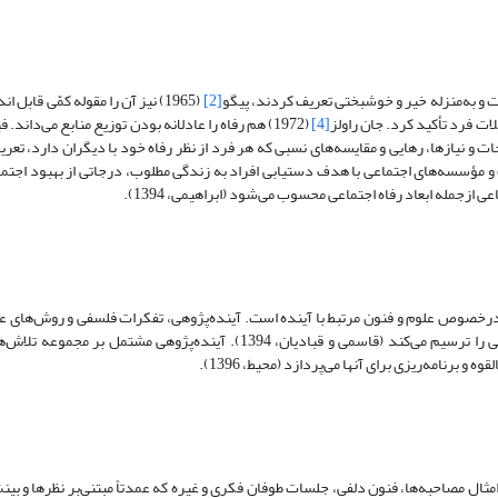
یت و به‌منزله خیر و خوشبختی تعریف کردند، پیگو
[2]
(1965) نیز آن را مقوله کمّی قابل ا
[4]
(1972) هم رفاه را عادلانه بودن توزیع منابع می‌داند. 
ت و نیازها، رهایی و مقایسه‌های نسبی که هر فرد از نظر رفاه خود با دیگران دارد، تعری
از خدمات و مؤسسه‌های اجتماعی با هدف دستیابی افراد به زندگی مطلوب، درجاتی از بهبود اج
ز‌جمله ابعاد رفاه اجتماعی محسوب‌ می‌شود (ابراهیمی، 1394).
درخصوص علوم و فنون مرتبط با آینده است. آینده‌پژوهی، تفکرات فلسفی و روش‌های ع
مختلف بررسی و مطالعه آینده را مطرح و با استفاده از آنها آینده بدیل و احتمالی را ترسیم می‌کند (قاسمی و قبادیان، 1394). آیند
 و برنامه‌ریزی برای آنها می‌پردازد (محیط، 1396).
ل مصاحبه‌ها، فنون دلفی، جلسات طوفان فکری و غیره که عمدتاً مبتنی‌بر نظرها و بین