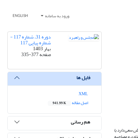
ورود به سامانه
ENGLISH
دوره 31، شماره 117 -
شماره پیاپی 117
بهار 1403
صفحه
335-377
فایل ها
XML
اصل مقاله
941.99 K
هم رسانی
ش سعی دارد با
سنادی و مصاحبه