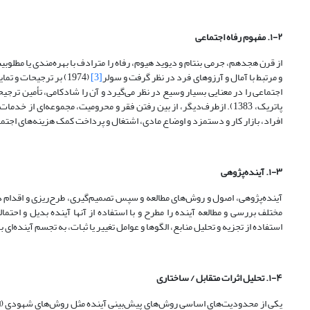
۱-۲. مفهوم رفاه اجتماعی
از قرن هجدهم، جرمی بنتام و دیوید هیوم، رفاه را مترادف با بهره‌مندی یا مطلوب
و مرتبط با آمال و آرزوهای فرد در نظر گرفت و سولر
[3]
(1974) بر ترجیحات و تمایلات فرد تأکید کرد. جان را‌ولز
اجتماعی را در معنایی بسیار وسیع در نظر می‌گیرد و آن را شادکامی، تأمین ترجیحا
پاتریک، 1383). ازطرف‌دیگر، از بین رفتن فقر و محرومیت، مجموعه‌ای 
افراد، بازار کار و دستمزد و اوضاع مادی، اشتغال و پرداخت کمک هزینه‌های اجتماعی ا
۱-۳. آینده
پژوهی
آینده‌پژوهی، اصول و روش‌های مطالعه و سپس تصمیم‌گیری، طرح‌ریزی و اقدام 
استفاده از تجزیه و تحلیل منابع، الگوها و عوامل تغییر یا ثبات، به تجسم آینده‌‌ای بالقوه
۱-۴. تحلیل اثرات متقابل / ساختاری
یکی از محدودیت‌های اساسی روش‌های پیش‌بینی آینده مثل روش‌های شهودی (امثا