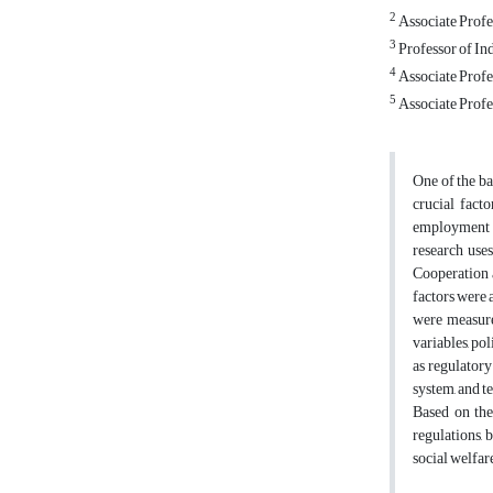
2
Associate Profe
3
Professor of In
4
Associate Profes
5
Associate Profe
One of the ba
crucial fact
employment in
research use
Cooperation a
factors were 
were measure
variables, po
as regulatory
system, and t
Based on the 
regulations, 
social welfar