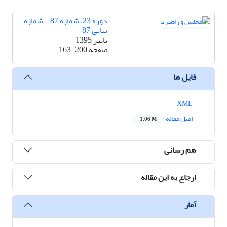
دوره 23، شماره 87 - شماره
پیاپی 87
پاییز 1395
صفحه
163-200
فایل ها
XML
اصل مقاله
1.06 M
هم رسانی
ارجاع به این مقاله
آمار