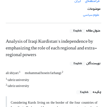
فرامنطقه‌ای
ایران
موضوعات
علوم سیاسی
عنوان مقاله
English
Analysis of Iraqi Kurdistan's independence by
emphasizing the role of each regional and extra-
regional powers
نویسندگان
English
1
2
ali shiyari
mohammad hosein farhangi
1
tabriz university
2
tabriz university
چکیده
English
Considering Kurds living on the border of the four countries of