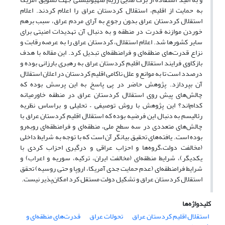
به حمایت از اقلیم، استقلال کردستان عراق را اعلام کردند. اعلام
استقلال کردستان عراق بدون رجوع به آرای مردم عراق، سبب برهم
خوردن موازنه قدرت در منطقه و به دنبال آن تهدیدات امنیتی برای
سایر کشورها شد. اعلام استقلال، کردستان عراق را به عرصه رقابت و
نزاع قدرت‌های منطقه‌ای و فرا‌منطقه‌ای تبدیل کرد. این مقاله با هدف
بازکاوی فرایند استقلال اقلیم کردستان عراق به رهبری بارزانی بوده و
درصدد است تا به موانع و علل ناکامی اقلیم کردستان در اعلان استقلال
آن بپردازد. پژوهش حاضر در پی پاسخ به این پرسش بوده که
چالش‌های پیش روی استقلال کردستان عراق در منطقه خاورمیانه
کدام‌اند؟ این پژوهش با روش توصیفی – تحلیلی و بر‌اساس نظریه
رئالیسم به دنبال این فرضیه بوده که استقلال اقلیم کردستان عراق با
چالش‌های متعددی در سه سطح ملی، منطقه‌ای و فرا‌منطقه‌ای روبه‌رو
بوده است. یافته‌های تحقیق بیانگر آن است که با توجه به شرایط داخلی
(مخالفت دولت،گروه‌ها و احزاب عراقی و درگیری احزاب کردی با
یکدیگر)، شرایط منطقه‌ای (مخالفت ایران، ترکیه، سوریه و اعراب) و
شرایط فرامنطقه‌ای (عدم حمایت جدی آمریکا، اروپا و حتی روسیه) تحقق
استقلال کردستان عراق و تشکیل دولت مستقل کرد امکان‌پذیر نیست.
کلیدواژه‌ها
استقلال اقلیم کردستان عراق
تحولات عراق
قدرت‌های منطقه‌ای و