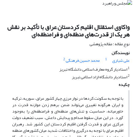
واکاوی استقلال اقلیم کردستان عراق با تأکید بر نقش
هر یک از قدرت‌های منطقه‌ای و فرامنطقه‌ای
نوع مقاله : مقاله پژوهشی
نویسندگان
2
1
علی شیاری
محمد حسین فرهنگی
1
استادیار گروه معارف اسلامی دانشگاه تبریز
2
استادیار دانشگاه ازاد اسلامی تبریز
چکیده
با توجه به سکونت کردها در نوار مرزی چهار کشور عراق، سوریه، ترکیه
و ایران هرگونه تغییری می‌تواند ضمن برهم زدن موازنه قدرت در
خاورمیانه، حساسیت و تنش‌های منطقه‌ای و فرا‌منطقه‌ای را به‌وجود
آورد. در این میان سقوط صدام و پیدایش داعش، سبب تضعیف دولت
مرکزی عراق و قدرت گرفتن اقلیم کردستان این کشور شد. رهبران
اقلیم عراق با توجه به درگیری و اختلافات شدید میان کشورهای منطقه
و به امید استفاده از برگ طلایی رژیم صهیونیستی جهت تشویق آمریکا