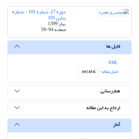
دوره 27، شماره 101 - شماره
پیاپی 101
بهار 1399
صفحه
59-94
فایل ها
XML
اصل مقاله
693.68 K
هم رسانی
ارجاع به این مقاله
آمار