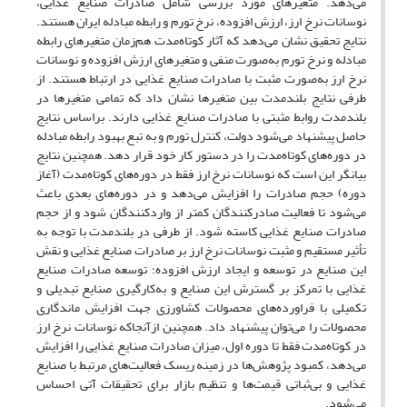
می‌دهد. متغیرهای مورد بررسی شامل صادرات صنایع غذایی،
نوسانات نرخ ارز، ارزش ‌افزوده، نرخ تورم و رابطه مبادله ایران هستند.
نتایج تحقیق نشان می‌دهد که آثار کوتاه‌مدت هم‌زمان متغیرهای رابطه
مبادله و نرخ تورم به‌‌صورت منفی و متغیرهای ارزش‌ افزوده و نوسانات
نرخ ارز به‌صورت مثبت با صادرات صنایع ‌غذایی در ارتباط هستند. از
طرفی نتایج بلندمدت بین متغیرها نشان داد که تمامی متغیرها در
بلندمدت روابط مثبتی با صادرات صنایع غذایی دارند. براساس نتایج
حاصل پیشنهاد می‌شود دولت، کنترل تورم و به تبع بهبود رابطه مبادله
در دوره‌های کوتاه‌مدت را در دستور کار خود قرار دهد. همچنین نتایج
بیانگر این است که نوسانات نرخ ارز فقط در دوره‌های کوتاه‌مدت (آغاز
دوره) حجم صادرات را افزایش می‌دهد و در دوره‌های بعدی باعث
می‌شود تا فعالیت صادرکنندگان کمتر از واردکنندگان شود و از حجم
صادرات صنایع‌ غذایی کاسته ‌شود. از طرفی در بلندمدت با توجه به
تأثیر مستقیم و مثبت نوسانات نرخ ارز بر صادرات صنایع ‌غذایی و نقش
این صنایع در توسعه و ایجاد ارزش ‌افزوده؛ توسعه صادرات صنایع‌
غذایی با تمرکز بر گسترش این صنایع و به‌کارگیری صنایع تبدیلی و
تکمیلی با فراورده‌های محصولات کشاورزی جهت افزایش ماندگاری
محصولات را می‌توان پیشنهاد داد. همچنین ازآنجا‌که نوسانات نرخ ارز
در کوتاه‌مدت فقط تا دوره اول، میزان صادرات صنایع ‌غذایی را افزایش
می‌دهد، کمبود پژوهش‌ها در زمینه ریسک فعالیت‌های مرتبط با صنایع
‌غذایی و بی‌ثباتی قیمت‌ها و تنظیم بازار برای تحقیقات آتی احساس
می‌شود.