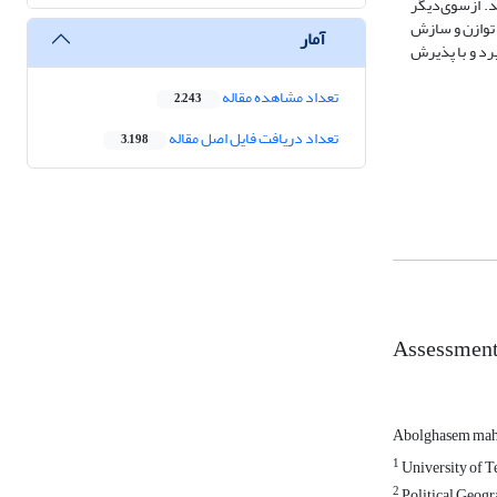
. از‌سوی‌دیگر
د توازن و سازش
آمار
رد و با پذیرش
تعداد مشاهده مقاله
2,243
تعداد دریافت فایل اصل مقاله
3,198
Assessment 
Abolghasem ma
1
University of T
2
Political Geogr