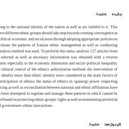
چکیده
English
g to the national identity of the nation as well as are faithful to it. This
e different ethnic groups should take step towards creating convergence as
olitical, economic, and social areas through adopting appropriate policies on
evaluate the patterns of Iranian ethnic management as well as conducting
analysis method was used. To perform this meta-analysis, 127 articles from
 selected as well as necessary information was obtained with a reverse
ent, especially in the economic dimension and social-political inequality,
 cultural control of the ethnics, authoritarian methods, the intervention of
 identity more than ethnic identity were considered as the main factors of
articipation of ethnics, the status of ethnics in (gaining) power, respecting
ncing as well as reconciliation between national and ethnic affiliations have
has been attempted to regulate and manage these patterns in which cannot be
d based on protecting ethnic groups' rights as well as maintaining territorial
ful government-ethnic interactions.
کلیدواژه‌ها
English