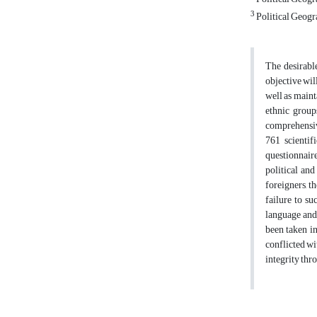
3
Political Geogr
The desirable
objective wil
well as maint
ethnic group
comprehensive
761 scientif
questionnaire
political and
foreigners, t
failure to su
language and 
been taken in
conflicted wi
integrity thr