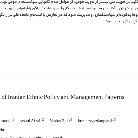
تأکید بر هویت ملی بیشتر از هویت قومی» از عوامل عدم کامیابی سیاست‌های قومی بودند
ام به زبان و آداب و رسوم، استفاده از نخبگان قومی، بافت گوناگون اقوام ایرانی و ایجا
ها به‌گونه‌ای سیاستگذاری و مدیریت شود که در تعارض با انسجام جامعه ملی قرار نگی
یکپارچگی ایجاد شود.
of Iranian Ethnic Policy and Management Patterns
1
2
3
3
hmoodi
rasoul Afzali
Yashar Zaki
kumars yazdanpanah
ehran
aphy Department of Tehran University