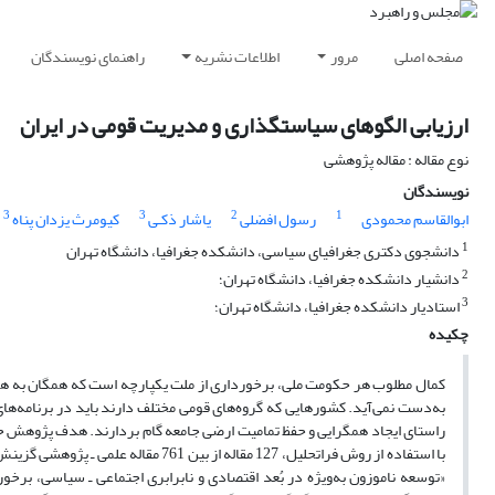
صفحه اصلی
مرور
اطلاعات نشریه
راهنمای نویسندگان
ارزیابی الگوهای سیاستگذاری و مدیریت قومی در ایران
نوع مقاله : مقاله پژوهشی
نویسندگان
3
3
2
1
ابوالقاسم محمودی
رسول افضلی
یاشار ذکـی
کیومرث یزدان پناه
1
دانشجوی دکتری جغرافیای سیاسی، دانشکده جغرافیا، دانشگاه تهران
2
دانشیار دانشکده جغرافیا، دانشگاه تهران؛
3
استادیار دانشکده جغرافیا، دانشگاه تهران؛
چکیده
کمال مطلوب هر حکومت ملی، برخورداری از ملت یکپارچه است که همگان به هوی
به‌دست نمی‌آید. کشورهایی که گروه‌های قومی مختلف دارند باید در برنامه‌ها
راستای ایجاد همگرایی و حفظ تمامیت ارضی جامعه گام بردارند. هدف پژوهش حاض
با استفاده از روش فراتحلیل‌، 127 مقال
«توسعه ناموزون به‌ویژه در بُعد اقتصادی و نابرابری اجتماعی ـ سیاسی، برخو