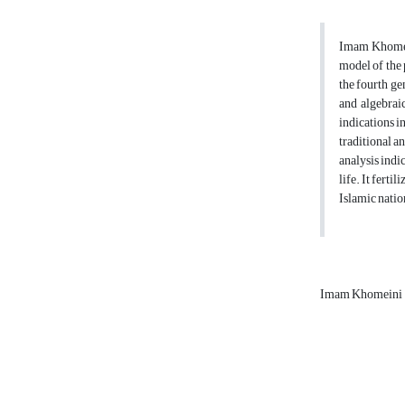
Imam Khomeini
model of the 
the fourth ge
and algebraic
indications i
traditional a
analysis indi
life. It ferti
Islamic natio
Imam Khomeini