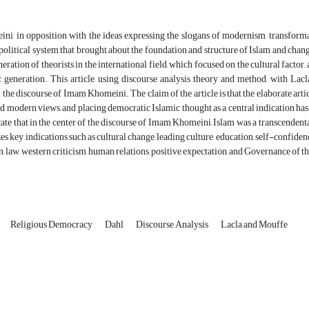
, in opposition with the ideas expressing the slogans of modernism, transformati
political system that brought about the foundation and structure of Islam and chang
neration of theorists in the international field, which focused on the cultural factor
 generation. This article, using discourse analysis theory and method, with Lacla
n the discourse of Imam Khomeini. The claim of the article is that the elaborate art
nd modern views, and placing democratic Islamic thought as a central indication ha
cate that in the center of the discourse of Imam Khomeini, Islam was a transcendent
lizes key indications such as cultural change, leading culture, education, self-confiden
n, law, western criticism, human relations, positive expectation, and Governance of t
Religious Democracy
Dahl
Discourse Analysis
Lacla and Mouffe