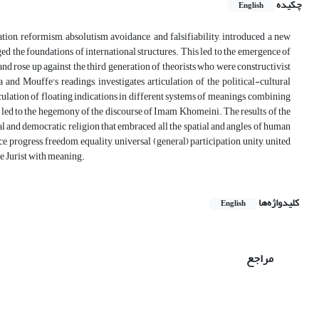
چکیده
English
on, reformism, absolutism avoidance, and falsifiability, introduced a new
ed the foundations of international structures. This led to the emergence of
, and rose up against the third generation of theorists who were constructivist
 and Mouffe's readings, investigates articulation of the political-cultural
iculation of floating indications in different systems of meanings, combining
s led to the hegemony of the discourse of Imam Khomeini. The results of the
al and democratic religion that embraced all the spatial and angles of human
ce, progress, freedom, equality, universal (general) participation, unity, united
he Jurist with meaning.
کلیدواژه‌ها
English
مراجع