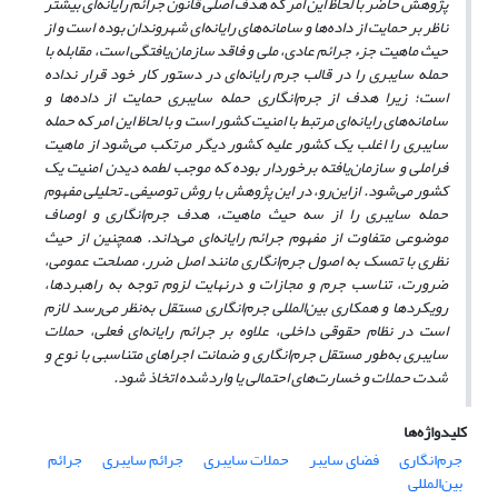
پژوهش حاضر با لحاظ این امر که هدف اصلی قانون جرائم رایانه‌ای بیشتر
ناظر بر حمایت از داده‌ها و سامانه‌های رایانه‌ای شهروندان بوده است و از
حیث ماهیت جزء جرائم عادی، ملی و فاقد سازمان‌یافتگی است، مقابله با
حمله سایبری را در قالب جرم رایانه‌ای در دستور کار خود قرار نداده
است؛ زیرا هدف از جرم‌انگاری حمله سایبری حمایت از داده‌ها و
سامانه‌های رایانه‌ای مرتبط با امنیت کشور است و با لحاظ این امر که حمله
سایبری را اغلب یک کشور علیه کشور دیگر مرتکب می‌شود از ماهیت
فراملی و سازمان‌یافته برخوردار بوده که موجب لطمه دیدن امنیت یک
کشور می‌شود‌‌‌‌. از‌این‌رو، در این پژوهش با روش توصیفی ـ تحلیلی مفهوم
حمله سایبری را از سه حیث ماهیت، هدف جرم‌انگاری و اوصاف
موضوعی متفاوت از مفهوم جرائم رایانه‌ای می‌داند. همچنین از حیث
نظری با تمسک به اصول جرم‌انگاری مانند اصل ضرر، مصلحت عمومی،
ضرورت، تناسب جرم و مجازات و درنهایت لزوم توجه به راهبردها،
رویکردها و همکاری بین‌المللی جرم‌انگاری مستقل به‌نظر می‌رسد لازم
است در نظام حقوقی داخلی، علاوه بر جرائم رایانه‌ای فعلی، حملات
سایبری به‌طور مستقل جرم‌انگاری و ضمانت ‌اجراهای متناسبی با نوع و
شدت حملات و خسارت‌های احتمالی یا وارد‌شده اتخاذ شود.
کلیدواژه‌ها
جرم‌انگاری
فضای سایبر
حملات سایبری
جرائم سایبری
جرائم
بین‌المللی