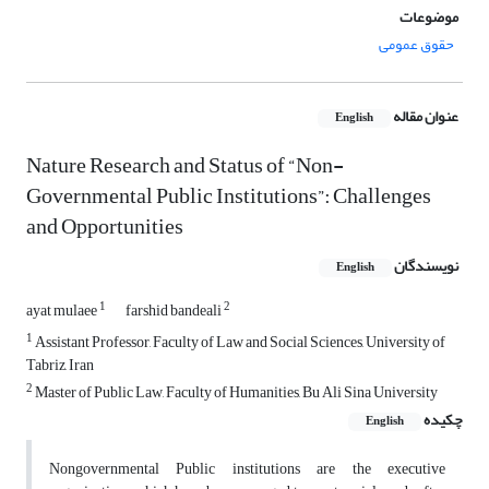
موضوعات
حقوق عمومی
عنوان مقاله
English
Nature Research and Status of “Non-
Governmental Public Institutions”: Challenges
and Opportunities
نویسندگان
English
1
2
ayat mulaee
farshid bandeali
1
Assistant Professor, Faculty of Law and Social Sciences, University of
Tabriz, Iran
2
Master of Public Law, Faculty of Humanities, Bu Ali Sina University
چکیده
English
Nongovernmental Public institutions are the executive