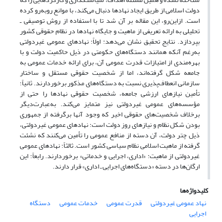
دولت اسلامی از طریق ایجاد نهادها دنبال می‌کند، با موانع روبه‌رو کرده
است. ازاین‌رو، این مقاله بر آن شد تا با استفاده از روش توصیفی ـ
تحلیلی به ارائه تعریفی از ماهیت و جایگاه نهادها در نظام حقوقی کشور
بپردازد. نتایج تحقیق نشان می‌دهد: اولاً؛ نهادهای عمومی غیردولتی
به‌رغم آنکه همانند دستگاه‌های حکومتی در ذیل حاکمیت دولت و با
بهره‌مندی از امتیازات قدرت عمومی آن، برای ارائه خدمات عمومی به
جامعه شکل گرفته‌اند، اما از شخصیت حقوقی مستقل و ساختار
سازمانی انعطاف‌پذیری نسبت به دستگاه‌های مذکور برخوردارند. ثانیاً؛
تأمین نیازهای ارزشی جامعه، شخصیت حقوقی نهادها را حتی از
مؤسسه‌های عمومی غیردولتی نیز متمایز می‌‌کند. به‌عبارت‌دیگر
برخلاف شخصیت‌های حقوقی اخیر که وجود آنها برگرفته از جمهوری
بودن شکل نظام و نیازهای روز دولت است؛ نهادهای عمومی غیردولتی،
ذیل چتر دولت، آن دسته از منافع عمومی را تأمین می‌کنند که نشئت
گرفته از ماهیت اسلامی نظام سیاسی کشور است. ثالثاً؛ نهادهای عمومی
غیردولتی از ماهیت: «اداری، اجرایی و خدماتی» برخوردارند. رابعاً؛ این
ارگان‌ها در دسته «دستگاه‌های اجرایی ـ اداری» قرار دارند.
کلیدواژه‌ها
نهاد عمومی غیردولتی
قدرت عمومی
خدمات عمومی
دستگاه
اجرایی