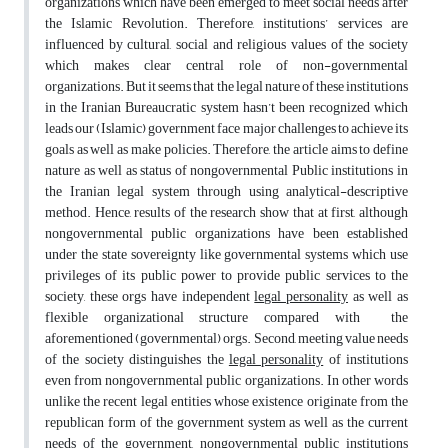
organizations which have been emerged to meet social needs after
the Islamic Revolution. Therefore, institutions’ services are
influenced by cultural, social and religious values ​​of the society
which makes clear central role of non-governmental
organizations. But it seems that the legal nature of these institutions
in the Iranian Bureaucratic system hasn’t been recognized which
leads our (Islamic) government face major challenges to achieve its
goals as well as make policies. Therefore, the article aims to define
nature as well as status of nongovernmental Public institutions in
the Iranian legal system through using analytical-descriptive
method. Hence, results of the research show that at first, although
nongovernmental public organizations have been established
under the state sovereignty like governmental systems which use
privileges of its public power to provide public services to the
society, these orgs have independent
legal personality
as well as
flexible organizational structure compared with the
aforementioned (governmental) orgs. Second, meeting value needs
of the society distinguishes the
legal personality
of institutions
even from nongovernmental public organizations. In other words
unlike the recent legal entities whose existence originate from the
republican form of the government system as well as the current
needs of the government, nongovernmental public institutions