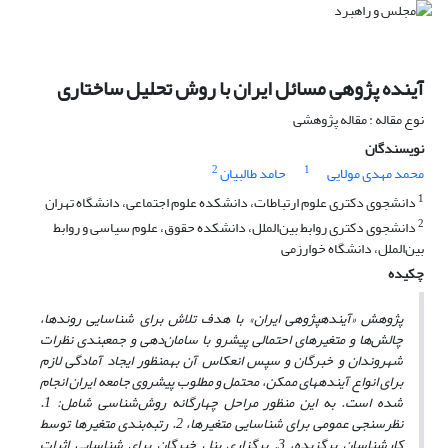
آینده‌ پژوهی مسائل ایران با روش تحلیل ساختاری
نوع مقاله : مقاله پژوهشی
نویسندگان
2
1
محمد مهدی مولایی
حامد طالبیان
1
دانشجوی دکتری علوم ارتباطات، دانشکده علوم اجتماعی، دانشگاه تهران
2
دانشجوی دکتری روابط بین‌الملل، دانشکده حقوق، علوم سیاسی و روابط
بین‌الملل، دانشگاه خوارزمی
چکیده
پژوهش «آینده‏پژوهی ایران» با هدف تلاش برای شناسایی روندها،
چالش‌ها و متغیرهای احتمالی پیش‏رو با سامان‌دهی و جمع‏بندی نظرات
شهروندان و خبرگان و سپس انعکاس آن به‏منظور ایجاد آمادگی لازم
برای انواع آینده‏های ممکن، محتمل و مطلوب پیش‏روی جامعه ایران انجام
شده است. به این منظور مراحل چهارگانه روش‌شناسی شامل: 1.
نظرسنجی عمومی برای شناسایی متغیرها، 2. رتبه‌بندی متغیرها توسط
کارشناسان برگزیده، 3. برگزاری پنل خبرگان برای شناسایی اثرات