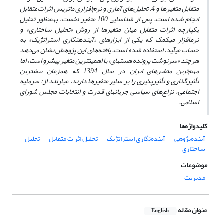
متقابل متغیرها و 4. تحلیل‌های آماری و نرم‌افزاری ماتریس اثرات متقابل
انجام شده است. پس از شناسایی 100 متغیر نخست، به‏منظور تحلیل
یکپارچه اثرات متقابل میان متغیرها از روش «تحلیل ساختاری» و
نرم‏افزار میک‏مک که یکی از ابزارهای «آینده‏نگاری استراتژیک» به
حساب می‏آید، استفاده شده است. یافته‌های این پژوهش نشان می‌دهد
هرچند «سرنوشت پرونده هسته‏ای» با اهمیت‏ترین متغیر پیش‏رو است، اما
مهم‌ترین متغیرهای ایران در سال 1394 که هم‏زمان بیشترین
تأثیرگذاری و تأثیرپذیری را بر سایر متغیرها دارند، عبارتند از: سرمایه
اجتماعی، نزاع‌های سیاسی جریان‏های قدرت و انتخابات مجلس شورای
اسلامی.
کلیدواژه‌ها
آینده‌‏پژوهی
آینده‌نگاری استراتژیک
تحلیل اثرات متقابل
تحلیل
ساختاری
موضوعات
مدیریت
عنوان مقاله
English