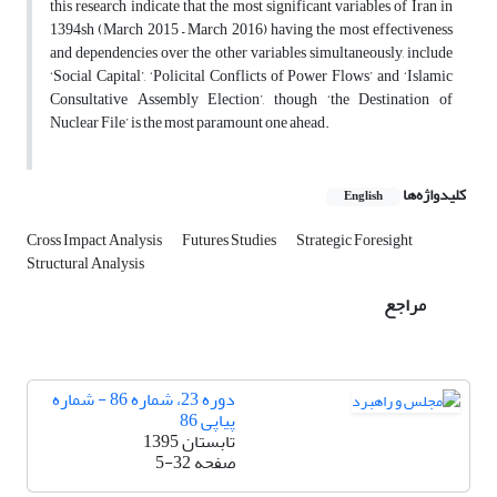
this research indicate that the most significant variables of Iran in
1394sh (March 2015 – March 2016) having the most effectiveness
and dependencies over the other variables simultaneously, include
‘Social Capital’, ‘Policital Conflicts of Power Flows’ and ‘Islamic
Consultative Assembly Election’, though ‘the Destination of
Nuclear File’ is the most paramount one ahead.
کلیدواژه‌ها
English
Cross Impact Analysis
Futures Studies
Strategic Foresight
Structural Analysis
مراجع
دوره 23، شماره 86 - شماره
پیاپی 86
تابستان 1395
صفحه
5-32