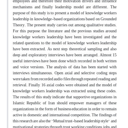
employees, and therefore their motivation drivers and influence
mechanisms and finally leadership model are different. The
purpose of this study is to present a model of knowledge workers
leadership in knowledge-based organizations based on Grounded
Theory. The present study carries out among qualitative studies.
For this purpose, the literature and the previous studies around
knowledge workers leadership have been investigated and the
related questions to the model of knowledge workers leadership
have been extracted. As next step, theoretical sampling and also
deep and exploratory interviews have been arranged. Almost 15
useful interviews have been done which recorded in both written
and voice versions. The analysis of data has been started with
interviews simultaneous. Open, axial and selective coding steps
were taken from recorded audio files through repeated reading and
retrieval. Finally, 16 axial codes were obtained and the model of
knowledge workers leadership was extracted using these codes.
The results of this study indicate that supportive organizations in
Islamic Republic of Iran should empower managers of these
organizations in the form of business education in order to remain
active in domestic and international competition. The findings of
this research are also the "Mutual trust-based leadership style" and
motivational strategies through trust, working conditions, jobs, and