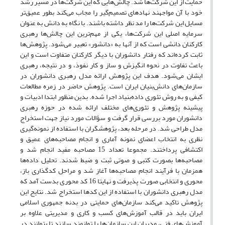
حمایت از این شرکت‌ها شد. چالش‌هایی که این شرکت‌ها در مسیر رشد
خود با آن مواجهند نهادهای تصمیم‌گیر را مجاب می‌کند بطور عمیق‌تر
مسایل این شرکت‌ها را مد نظر داشته باشند. با نگاه به دانش به عنوان
سرمایه اصلی این شرکت‌ها، یکی از مهم‌ترین این چالش‌ها رهبری
کارکنان دانشی است که از آنها به «دانشور» تعبیر می‌شود. پژوهش‌ها
ثابت کرده‌اند که رفتار دانشوران با دیگر کارکنان متفاوت است و این
باعث تفاوت در نحوه انگیزش و ساز و کار نفوذ، و در نتیجه، رهبری
ایشان می‌شود. هدف این پژوهش ارائه مدل رهبری دانشوران در
سازمان‌های دانش‌بنیان ایران است. پژوهش حاضر در زمره مطالعات
کیفی و به روش تئوری داده‌بنیاد اجرا شده. بدین منظور ابتدا ادبیات و
پیشینه پژوهش و تئوری‌های مختلف ارائه شده در حوزه رهبری
دانشوران مورد بررسی قرار گرفت و سؤالات مورد نیاز جهت استخراج
مدل طراحی شد. در مرحله بعد، پژوهشگران با استفاده از نمونه‌گیری
نظری به انتخاب اعضای نمونه آماری و انجام مصاحبه‌های عمیق و
اکتشافی پرداختند. مجموعا تعداد 15 مصاحبه مفید انجام شد و
مصاحبه‌ها بصورت کتبی و صوتی ثبت و ضبط شدند. تحلیل داده‌ها
همزمان با فرآیند انجام مصاحبه‌ها آغاز شد و مراحل کدگذاری باز،
محوری و انتخابی صورت پذیرفت و نهایتا 16 کد محوری بدست آمد که
مدل رهبری دانشوران با استفاده از این کدها استخراج شد. نتایج این
پژوهش تاکید می‌کند سازمان‌های حمایتی در بدنه جمهوری اسلامی
ایران باید در قالب آموزش‌های کسب و کاری و مدیریتی علاوه بر
آموزش‌های فنی، مدیران این سازمان‌ها را توانمند سازند تا بتوانند در