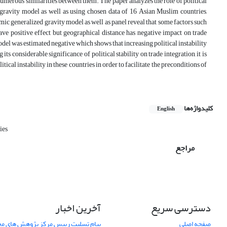
e numerous similarities between them. The paper analyzes the role of political
 gravity model as well as using chosen data of 16 Asian Muslim countries,
c generalized gravity model as well as panel reveal that some factors such
e positive effect but geographical distance has negative impact on trade
odel was estimated negative which shows that increasing political instability
 considerable significance of political stability on trade integration, it is
al instability in these countries in order to facilitate the preconditions of
کلیدواژه‌ها
English
ies
مراجع
دسترسی سریع
آخرین اخبار
صفحه اصلی
پیام تسلیت رییس مرکز پژوهش های م