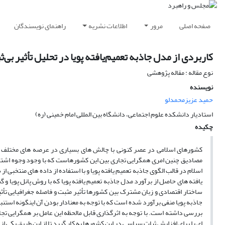
صفحه اصلی
مرور
اطلاعات نشریه
راهنمای نویسندگان
کاربردی از مدل جاذبه تعمیم‌یافته پویا در تحلیل تأثیر ب
نوع مقاله : مقاله پژوهشی
نویسنده
حمید عزیزمحمدلو
استادیار دانشکده علوم اجتماعی، دانشگاه بین المللی امام خمینی (ره)
چکیده
کشورهای اسلامی در عصر کنونی با چالش های بسیاری در عرصه های مختلف از
مصادیق چنین امری همگرایی تجاری بین این کشورهاست که با وجود وجوه اشترا ک
یافته های حاصل از برآورد مدل جاذبه تعمیم یافته پویا که با روش پانل پویا 
ساختار اقتصادی و زبان مشترک بین کشورها تأثیر مثبت و فاصله جغرافیایی تأث
جاذبه پویا منفی برآورد شده است که با توجه به معنادار بودن آن اینگونه اس
بررسی داشته است. با توجه به اثرگذاری قابل مالحظه این عامل بر همگرایی ت
ای را برای افزایش ثبات سیاسی در این کشورها به کار گیرد تا از این طریق یکی 