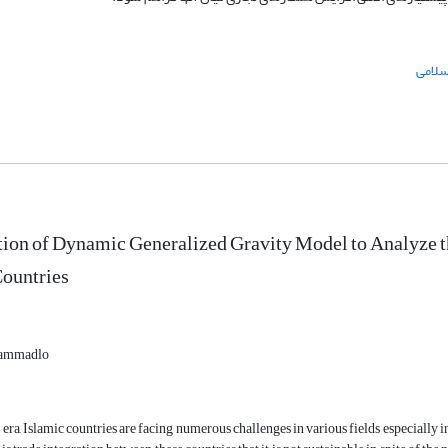
لامی
ion of Dynamic Generalized Gravity Model to Analyze the 
Countries
ammadlo
t era, Islamic countries are facing numerous challenges in various fields especially 