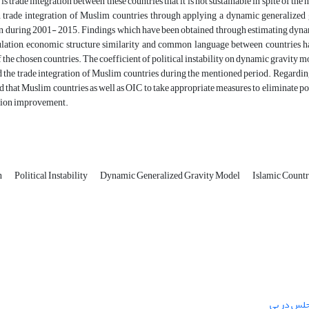
s trade integration between these countries that it is not sustainable in spite of th
on trade integration of Muslim countries through applying a dynamic generalized
n during 2001- 2015. Findings which have been obtained through estimating dynami
lation, economic structure similarity and common language between countries hav
f the chosen countries. The coefficient of political instability on dynamic gravity m
the trade integration of Muslim countries during the mentioned period. Regarding its
hat Muslim countries as well as OIC to take appropriate measures to eliminate politic
ation improvement.
n
Political Instability
Dynamic Generalized Gravity Model
Islamic Countr
جلس در پی