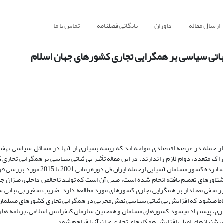
ارسال مقاله
داوران
بایگانی فصلنامه
تماس با ما
ی‌ثباتی سیاسی بر همگرایی تجاری کشورهای جهان اسلام
 جمله در عرصه اقتصادی مواجه اند که ریشه بسیاری از آنها در مسائل سیاسی نهفته
 متعدد، دوام لازم را ندارند. در این مقاله تأثیر بی ثباتی سیاسی بر همگرایی تجاری
اسلام در قالب الگوی جاذبه تعمیم یافته پویا و با استفاده از داده های منتخبی از شانزده کش
و گشتاورهای تعمیم یافته انجام شده است، مبین آن است که تولید ناخالص داخلی، میزان 
یر منفی معنادار بر همگرایی تجاری کشورهای مورد مطالعه دارد. ضریب متغیر بی ثباتی
تنباط میشود که افزایش بی ثباتی سیاسی نقش مخربی در همگرایی تجاری کشورهای مسلمان
جاری، پیشنهاد میشود کشورهای مسلمان و همچنین سازمان کنفرانس اسلامی، برنامه ها و
از پیشنیازهای اصلی افزایش همکارهای تجاری میان آنها فراهم شود.