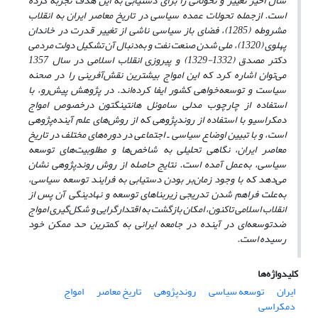
سال اخیر تغییر و تحولاتی را برای دستیابی به این هدف تجربه کرده
است. ازجمله تحولات عمده سیاسی در تاریخ معاصر ایران به انقلاب
مشروطه (1285)، فضای باز سیاسی ناشی از تغییر قدرت در خاندان
پهلوی (1320)، ملی شدن صنعت نفت و به‌دنبال آن تشکیل دولت مردمی
دکتر مصدق (1332-1329) و پیروزی انقلاب اسلامی در سال 1357
می‌توان اشاره کرد که این امواج بیشترین نقش‌آفرینی را در صحنه
سیاست و توسعه‌‌خواهی کشور ایفا کرده‌اند. در پژوهش پیش‌رو، با
استفاده از چارچوب مدلی ساموئل هانتینگتون درخصوص امواج
دمکراسی
و با استفاده از روندپژوهی که از روش‌های علم آینده‌پژوهی
است، و با تبیین اوضاع سیاسی ـ اجتماعی در دوره‌های مختلف در تاریخ
معاصر ایران، نگاهی تحلیلی به شاخص‌ها و مطلوبیت‌های توسعه
سیاسی، به‌عمل آمده است. نتایج حاصله از روش روندپژوهی نشان
می‌دهد که با وجود زمان‌بر بودن دستیابی به فرایند توسعه سیاسی،
به‌علت فراهم شدن تدریجی زیربناهای توسعه و نهادینگی آن پس از
انقلاب اسلامی تاکنون، امکان بازگشت به اقتدارگرایی و شکل‌گیری امواج
ضد‌توسعه‌ای در آینده در جامعه ایرانی به کمترین حد ممکن خود
رسیده است.
کلیدواژه‌ها
ایران
توسعه سیاسی
روندپژوهی
تاریخ معاصر
امواج
دمکراسی