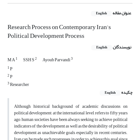
عنوان مقاله
English
Research Process on Contemporary Iran’s
Political Development Process
نویسندگان
English
1
2
3
M A
SSH S
Ayoub Parvandi
1
P
2
P
3
Researcher
چکیده
English
Although historical background of academic discussions on
political development, at the international level, refers to fifty years
ago, human societies have been always seeking to achieve political
indicators of the development as well as the desirability of political
development as unachievable goals, especially in recent centuries.
Iran can be made such progresses in order to achieve this goal since