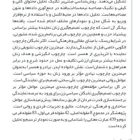
تشکیل می‌دهند. روش‌شناسی مبتنی‌بر تکنیک تحلیل محتوای کمّی و
کیفی و تکنیک مصاحبه نیمه‌ساخت‌یافته در جمع‌آوری داده‌ها و متون
مصاحبه‌هاست. تحلیل داده‌ها در محیط اکسل و با استفاده از نرم‌افزار
ویزیو به شکل مدل و نمودارهای مختلف انجام‌ شده است. یافته‌ها
بیانگر آن است که چارچوب تصمیم‌گیری زنان نماینده بیشتر براساس
پیشنهاد حزب و همچنین در چارچوب فرعی برنامه‌ریزی شده، مشورتی،
در شرایط ریسک، با مبنای عقلایی و فرهنگی است. اکثر نخبگان چارچوب
الگویی خاصی قبل از نمایندگی ندارند. مهمترین چارچوب تشویقی زنان
نماینده با اثرپذیری از همسر است. چارچوب انگیزشی و هدف زنان
نماینده بیشتر بر‌مبنای ارزشی تکلیف و عمل در حدود شرع و در برابر
همراهان و دشمنان است. نقش خانواده (پدر، برادر و همسر) به‌عنوان
مهمترین چارچوب نهادی مؤثر بر ورود زنان به حوزه سیاسی است.
عوامل روانی مهمترین چارچوب علّی سختی تصمیم برای نمایندگی است.
در کل براساس مؤلفه‌های چارچوب‌بندی مهمترین عوامل مؤثر بر
چارچوب تصمیم‌گیری نخبگان سیاسی زن برای ورود به عرصه نمایندگی
برجسته‌سازی قدرت مردان از طریق رسانه‌ها، پیش‌زمینه‌سازی عوامل
ساختاری و فرهنگی، ترجیحات، علایق و تجربیات فردی و روانی است.
پژوهشگر در مجموع 8 مقوله اصلی، 42 مقوله فرعی اول، 83 مقوله فرعی
دوم و 439 عبارت معنایی را شناسایی و به صورت نمودار ترسیم و تحلیل‌
کرده است.