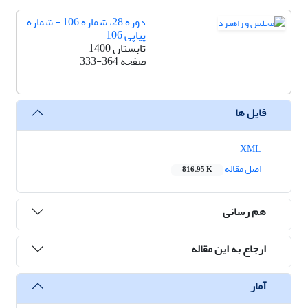
دوره 28، شماره 106 - شماره
پیاپی 106
تابستان 1400
صفحه
333-364
فایل ها
XML
اصل مقاله
816.95 K
هم رسانی
ارجاع به این مقاله
آمار