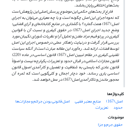
بحث‌های اختلافی پایان بخشد.
فارغ از بحث‌های حکمی این موضوع پرسش اصلی این پژوهش است
که نحوه اجرای این اصل چگونه است و با چه معیاری می‌توان به اجرای
اصل (167) همت گمارد؟ با گشتاری در منابع کتابخانه‌ای و آرای قضایی؛
وضع جدید اجرای اصل (167) در حقوق کیفری و نسبت آن با قوانین
کیفری در پرتو فهم مراد مقنن و تحلیل آرا و نظریات شورای نگهبان مورد
بررسی قرار گرفت و درنهایت راهکار عملی درخصوص اجرای این اصل
توسط قضات، ارائه شد. ره‌آورد این مقاله عبارت است از آنکه سیاست
تقنینی کیفری در مقام تبیین اصل (167) قانون اساسی در ماده (220)
قانون مجازات اسلامی در قبال حدود و تعزیرات یکپارچه نیست و اصولاً
قانون عادی که بایستی به شفافیت و تفصیل و کارآمدی اصول قانون
اساسی یاری رساند، خود دچار اجمال و کلی‌گویی است که ثمره آن
محجور ماندن و ناکارآمدی اصل (167) در عمل خواهد شد.
کلیدواژه‌ها
اصل (167)
منابع معتبر فقهی
اصل قانونی بودن جرائم و مجازات‌ها
حدود
تعزیرات
موضوعات
حقوق جرم و جزا