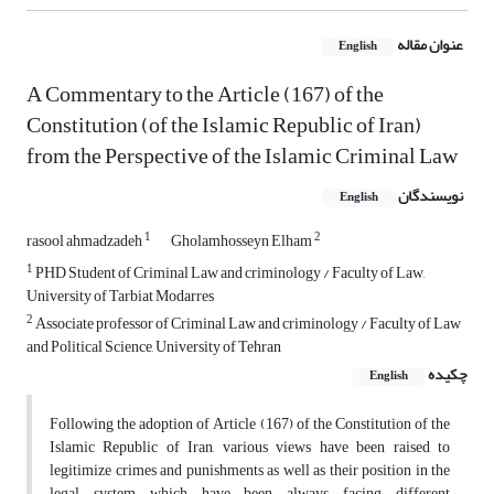
عنوان مقاله
English
A Commentary to the Article (167) of the
Constitution (of the Islamic Republic of Iran)
from the Perspective of the Islamic Criminal Law
نویسندگان
English
1
2
rasool ahmadzadeh
Gholamhosseyn Elham
1
PHD Student of Criminal Law and criminology / Faculty of Law,
University of Tarbiat Modarres
2
Associate professor of Criminal Law and criminology / Faculty of Law
and Political Science, University of Tehran
چکیده
English
Following the adoption of Article (167) of the Constitution of the
Islamic Republic of Iran, various views have been raised to
legitimize crimes and punishments as well as their position in the
legal system which have been always facing different