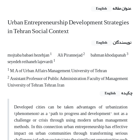
عنوان مقاله
English
Urban Entrepreneurship Development Strategies
in Tehran Social Context
نویسندگان
English
1
2
3
mojtaba babaei hezehjan
Ali Pirannejad
bahman khodapanah
1
seyedeh reihaneh lajevardi
1
M.A of Urban Affairs Management, University of Tehran
2
Assistant Professor of Public Administration, Faculty of Management,
University of Tehran, Tehran, Iran
چکیده
English
Developed cities can be taken advantages of urbanization
(phenomenon) as a "path to progress and development", not as a
challenge or crisis through using modern urban management
methods. In this connection, urban entrepreneurship has effective
impact on urban communities through transforming serious
challenges (of urban society) into the significant opportunities such