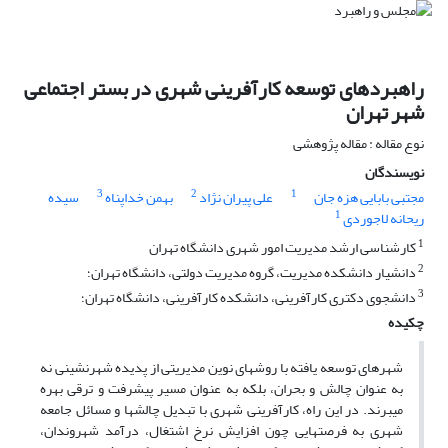
راهبردهای توسعه کارآفرینی شهری در بستر اجتماعی
شهر تهران
نوع مقاله : مقاله پژوهشی
نویسندگان
3
2
1
مجتبی بابایی هزه جان
علی پیران نژاد
بهمن خداپناه
سیده
1
ریحانه لاجوردی
1
کارشناسی ارشد مدیریت امور شهری دانشگاه تهران
2
دانشیار دانشکده مدیریت، گروه مدیریت دولتی، دانشگاه تهران؛
3
دانشجوی دکتری کارآفرینی، دانشکده کارآفرینی، دانشگاه تهران؛
چکیده
شهرهای توسعه یافته با روشهای نوین مدیریتی از پدیده شهرنشینی نه
به عنوان چالش و بحران، بلکه به عنوان مسیر پیشرفت و ترقی بهره
میبرند. در این راه، کارآفرینی شهری با تبدیل چالشها و مسائل جامعه
شهری به فرصتهایی چون افزایش نرخ اشتغال، درآمد شهروندان،