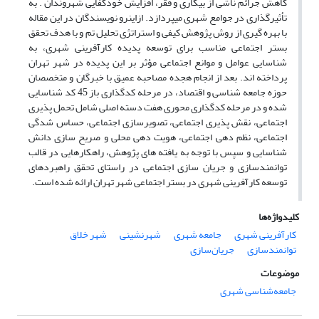
کاهش جرائم ناشی از بیکاری و فقر، افزایش خودکفایی شهروندان . به
تأثیرگذاری در جوامع شهری میپردازد. ازاینرو نویسندگان در این مقاله
با بهره گیری از روش پژوهش کیفی و استراتژی تحلیل تم و با هدف تحقق
بستر اجتماعی مناسب برای توسعه پدیده کارآفرینی شهری، به
شناسایی عوامل و موانع اجتماعی مؤثر بر این پدیده در شهر تهران
پرداخته اند. بعد از انجام هجده مصاحبه عمیق با خبرگان و متخصصان
حوزه جامعه شناسی و اقتصاد، در مرحله کدگذاری باز
45
کد شناسایی
شده و در مرحله کدگذاری محوری هفت دسته اصلی شامل تحمل پذیری
اجتماعی، نقش پذیری اجتماعی، تصویرسازی اجتماعی، حساس شدگی
اجتماعی، نظم دهی اجتماعی، هویت دهی محلی و صریح سازی دانش
شناسایی و سپس با توجه به یافته های پژوهش، راهکارهایی در قالب
توانمندسازی و جریان سازی اجتماعی در راستای تحقق راهبردهای
توسعه کارآفرینی شهری در بستر اجتماعی شهر تهران ارائه شده است.
کلیدواژه‌ها
کارآفرینی شهری
جامعه شهری
شهرنشینی
شهر خلاق
توانمندسازی
جریان‌سازی
موضوعات
جامعه‌شناسی‌ شهری‌