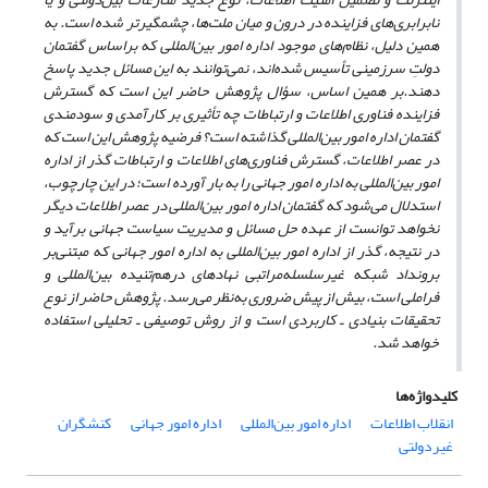
نابرابری‌های‌ فزاینده‌ در درون‌ و میان‌ ملت‌ها، چشمگیرتر شده‌ است‌. به
همین دلیل، نظام‌های‌ موجود اداره‌ امور بین‌المللی‌ که بر‌اساس گفتمان
دولتِ سرزمینی تأسیس شده‌اند، نمی‌توانند به‌ این‌ مسائل‌ جدید پاسخ‌
دهند.بر همین اساس، سؤال پژوهش حاضر این است که گسترش
فزاینده فناوری اطلاعات و ارتباطات چه تأثیری بر کارآمدی و سودمندی
گفتمان اداره امور بین‌المللی گذاشته است؟ فرضیه پژوهش این است که
در عصر اطلاعات، گسترش فناوری‌های اطلاعات و ارتباطات گذر از اداره
امور بین‌المللی به اداره امور جهانی را به بار آورده است؛ در این چارچوب،
استدلال می‌شود که گفتمان اداره‌ امور بین‌المللی‌ در عصر اطلاعات دیگر
نخواهد توانست از عهده حل مسائل و مدیریت سیاست جهانی بر‌آید و
در نتیجه، گذر از اداره امور بین‌المللی به اداره امور جهانی که مبتنی‌بر
برونداد شبکه غیرسلسله‌مراتبی نهادهای درهم‌تنیده بین‌المللی و
فراملی است، بیش از پیش ضروری به‌نظر می‌رسد. پژوهش حاضر از نوع
تحقیقات بنیادی ـ کاربردی است و از روش توصیفی ـ تحلیلی استفاده
خواهد شد.
کلیدواژه‌ها
انقلاب اطلاعات
اداره امور بین‌المللی
اداره امور جهانی
کنشگران
غیردولتی