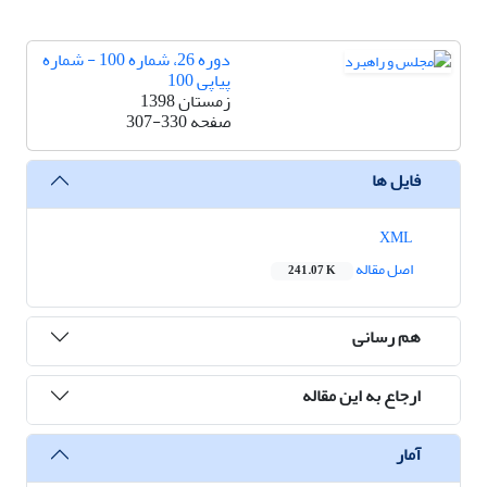
دوره 26، شماره 100 - شماره
پیاپی 100
زمستان 1398
صفحه
307-330
فایل ها
XML
اصل مقاله
241.07 K
هم رسانی
ارجاع به این مقاله
آمار