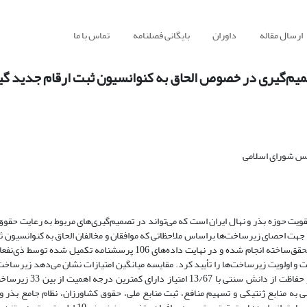
ارسال مقاله
داوران
بایگانی فصلنامه
تماس با ما
تصمیم‌گیری در خصوص الحاق به کنوانسیون ثبت ارقام جدید گ
لس شورای اسلامی
ویت حوزه بذر و نهال ایران است که می‌تواند در تصمیم‌گیری‌های مربوط به رعایت حقو
ن جهت احصای زیرساخت‌ها بر‌اساس ملاحظاتی که موافقان و مخالفان الحاق به کنوانسیون 
گیاهی داشته‌اند، استفاده شده است. همچنین پیمایشی به کمک پرسشنامه محقق‌ساخته انجام شده و در نهایت داده‌های 106 
عناداری آزمون فریدمن (p <0.0001)، تفاوت در اهمیت و اولویت زیرساخت‌ها را تأیید کرد. مقایسه میانگین امتیازات نشان می‌ده
احترام به حقوق مالکیت فکری با 21/07 امتیاز دارای بیشترین 
به منابع ژنتیکی و تسهیم منافع،‌ ثبت منابع ملی، حقوق کشاورزان، نظام جامع بذر 