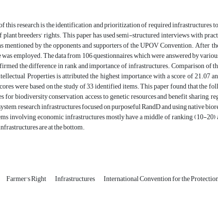
 this research is the identification and prioritization of required infrastructures to
 plant breeders' rights. This paper has used semi-structured interviews with practit
ns mentioned by the opponents and supporters of the UPOV Convention. After the
 was employed. The data from 106 questionnaires, which were answered by various 
irmed the difference in rank and importance of infrastructures. Comparison of the
ntellectual Properties is attributed the highest importance with a score of 21.07 an
scores were based on the study of 33 identified items. This paper found that the f
es for biodiversity conservation, access to genetic resources and benefit sharing, re
 system, research infrastructures focused on purposeful RandD and using native bior
ms involving economic infrastructures mostly have a middle of ranking (10-20) and 
infrastructures are at the bottom.
Farmer's Right
Infrastructures
International Convention for the Protection