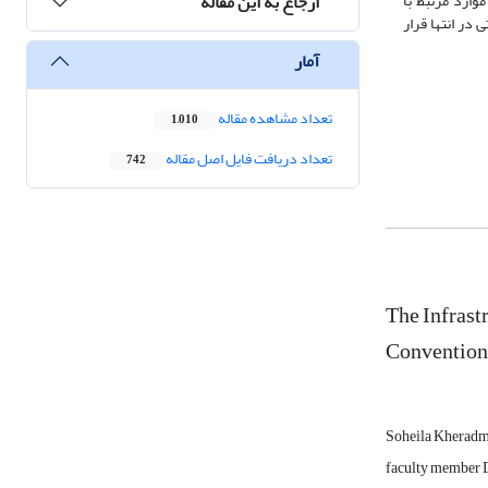
ارجاع به این مقاله
 توسعه و افراد متخصص نیز جزء 10 اولویت برتر هستند. موارد مرتبط با
حقیقاتی در انتها قرار
آمار
تعداد مشاهده مقاله
1,010
تعداد دریافت فایل اصل مقاله
742
The Infrast
Convention
Soheila Kherad
faculty member D