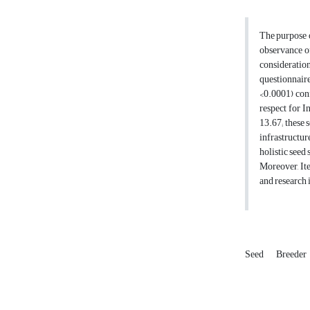
The purpose of
observance of
consideratio
questionnaire
<0.0001) conf
respect for I
13.67; these 
infrastructur
holistic seed
Moreover, Ite
and research 
Seed
Breeder