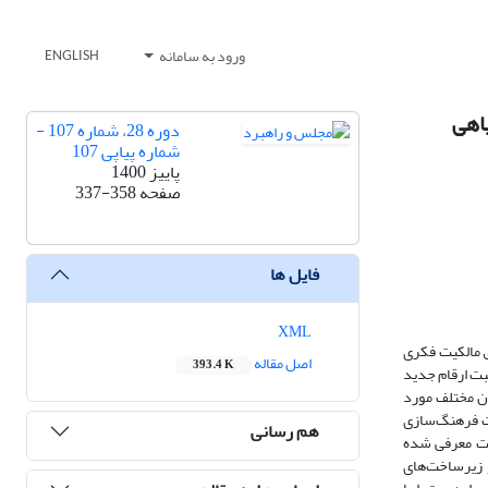
ورود به سامانه
ENGLISH
یاهی
دوره 28، شماره 107 -
شماره پیاپی 107
پاییز 1400
صفحه
337-358
فایل ها
XML
ق مالکیت فکری
اصل مقاله
393.4 K
ثبت ارقام جدید
پرسشنامه تکمیل شده توسط ذی‌نفعان مختلف مورد
د زیرساخت فرهنگ‌سازی
هم رسانی
درجه اهمیت و حفاظت از دانش سنتی با 13/67 امتیاز دارای کمترین درجه اهمیت از بین 33 زیرساخت معرفی شده
و زیرساخت‌های