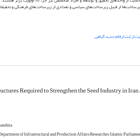
تحقیقاتی مبتنی‌بر تحقیق و توسعه هدفمند و متمرکز بر منابع بومی در کنار حمایت از واحدهای تحقیق و
دتاً در میانه رتبه‌بندی (بین 10 تا 20) است و بقیه زیرساخت‌ها از قبیل زیرساخت‌های سیاسی و تعدادی از زیرساخت‌های فرهنگی و ت
ایت از ثبت ارقام جدید گیاهی
ructures Required to Strengthen the Seed Industry in Ir
mandnia
epartment of Infrastructural and Production Affairs Researches, Islamic Parliamen