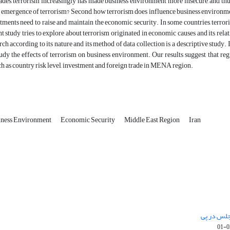
ades, terrorism increasingly has made business environment more insecure, and thu
e emergence of terrorism? Second, how terrorism does influence business environm
tments need to raise and maintain the economic security. In some countries, terrorism
t study tries to explore about terrorism originated in economic causes and its re
rch according to its nature and its method of data collection is a descriptive study
tudy the effects of terrorism on business environment. Our results suggest that re
ch as country risk level, investment and foreign trade in MENA region.
iness Environment
Economic Security
Middle East Region
Iran
جلس در پی