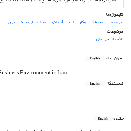
به‌ویژه در دهه اخیر، موجب افزایش ناامنی اقتصادی شده، ریسک سرمایه‌گذاری را
کلیدواژه‌ها
تروریسم
محیط کسب‌و‌کار
امنیت اقتصادی
منطقه خاورمیانه
ایران
موضوعات
اقتصاد بین الملل
عنوان مقاله
English
Business Environment in Iran
نویسندگان
English
چکیده
English