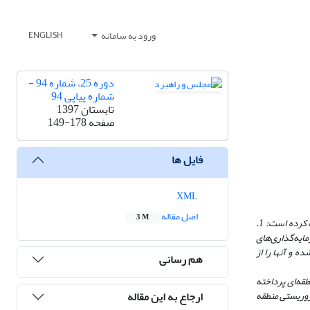
ورود به سامانه
ENGLISH
دوره 25، شماره 94 -
شماره پیاپی 94
تابستان 1397
صفحه
149-178
فایل ها
XML
اصل مقاله
3 M
در دهه‌های اخیر، تروریسم به‌طور روزافزونی ناامنی در محیط کسب‌و‌کار و ریسک فعالیت شرکت‌ها را افزایش داده و سیاستگذاران اقتصادی را با دو سؤال کلیدی مواجه کرده است: 1.
و سرمایه‌گذاری‌های
 و آنها را از
هم رسانی
قه‌ای پرداخته
ارجاع به این مقاله
تروریستی منطقه