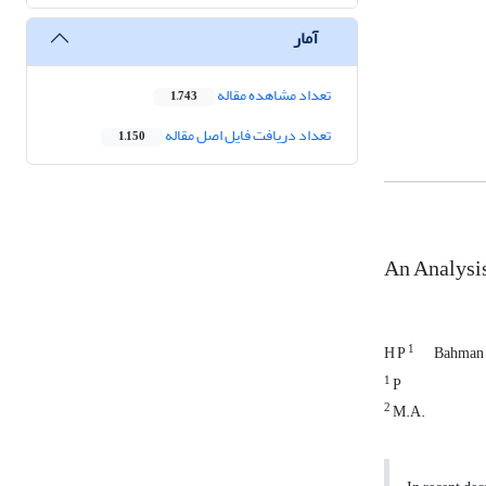
آمار
تعداد مشاهده مقاله
1,743
تعداد دریافت فایل اصل مقاله
1,150
An Analysis
1
H P
Bahman
1
P
2
M.A.