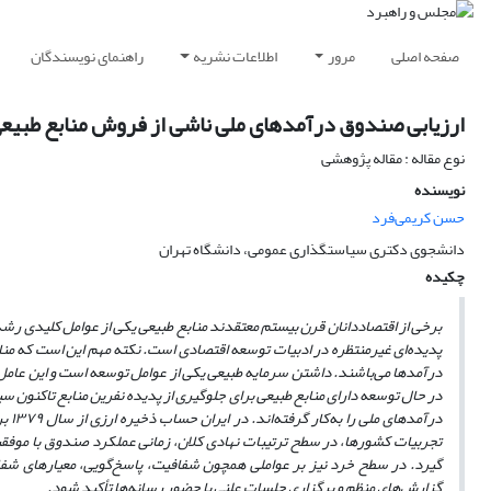
صفحه اصلی
مرور
اطلاعات نشریه
راهنمای نویسندگان
ارزیابی صندوق درآمدهای ملی ناشی از فروش منابع طبیعی 
نوع مقاله : مقاله پژوهشی
نویسنده
حسن کریمی‌فرد
دانشجوی دکتری سیاستگذاری عمومی، دانشگاه تهران
چکیده
برخی از اقتصاددانان قرن بیستم معتقدند منابع طبیعی یکی از عوامل کلیدی ر
پدیده‌ای غیرمنتظره در ادبیات توسعه اقتصادی است. نکته مهم این است که منابع
درآمدها می‌باشند. داشتن سرمایه طبیعی یکی از عوامل توسعه است و این عامل ز
در حال توسعه دارای منابع طبیعی برای جلوگیری از پدیده نفرین منابع تاکن
درآ
تجربیات کشورها، در سطح ترتیبات نهادی کلان، زمانی عملکرد صندوق با موفق
گیرد. در سطح خرد نیز بر عواملی همچون شفافیت، پاسخ‌گویی، معیارهای شفاف
گزارش‌های منظم و برگزاری جلسات علنی با حضور رسانه‌ها تأکید ‌شود.