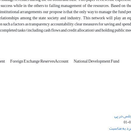
 success while in the others to failing management of the resources. Based on th
nstitutional arrangements, our propose is that the only way to manage the fund p
elationships among the state, society and industry. This network will play an e
 such a factors as transparency, accountability, clear measures for saving and spendi
l completed tasks (including cash flows and credit allocation) and holding public me
ent
Foreign Exchange ReservesAccount
National Development Fund
جلس در پی
رد به مناسبت