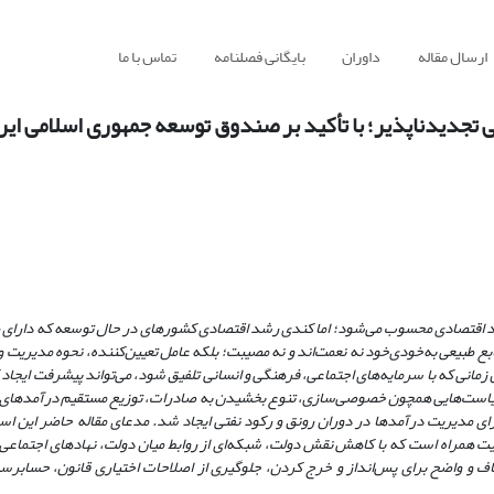
ارسال مقاله
داوران
بایگانی فصلنامه
تماس با ما
تجدید‌ناپذیر؛ با تأکید بر صندوق توسعه جمهوری اسلامی ایر
شد اقتصادی محسوب می‌شود؛ اما کندی رشد اقتصادی کشورهای در حال توسعه که دارای من
 طبیعی به‌خودی‌خود نه نعمت‌اند و نه مصیبت؛ بلکه عامل تعیین‌کننده، نحوه مدیریت و 
مانی که با سرمایه‌های اجتماعی، فرهنگی و انسانی تلفیق شود، می‌تواند پیشرفت ایجاد
ون سیاست‌هایی همچون خصوصی‌سازی، تنوع بخشیدن به صادرات، توزیع مستقیم درآمدهای
مدهای ملی را به‌کار گرفته‌اند. در ایران حساب ذخیره ارزی از سال ۱۳۷۹ برای مدیریت درآمدها در دوران رونق و رکود نفتی ایجاد شد. مدعای مقاله
یت همراه است که با کاهش نقش دولت، شبکه‌ای از روابط میان دولت، نهادهای اجتما
 و واضح برای پس‌انداز و خرج کردن، جلوگیری از اصلاحات اختیاری قانون، حسابرسی