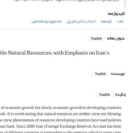
کلیدواژه‌ها
نفت
توسعه
حساب ذخیره ارزی
صندوق توسعه ملی
عنوان مقاله
English
le Natural Resources; with Emphasis on Iran’s
نویسنده
English
چکیده
English
tor of economic growth, but slowly economic growth in developing countries
 It is worth noting that natural resources are neither curse nor blessing,
he curse phenomenon of resources, developing countries have used policies
evenues fund. Since 2000, Iran’s Foreign Exchange Reserves Account has been
s of different countries in responding to the question, which in some cases