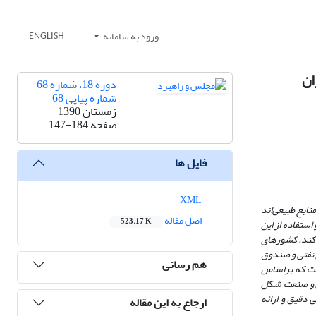
ورود به سامانه
ENGLISH
ان
دوره 18، شماره 68 -
شماره پیاپی 68
زمستان 1390
صفحه
147-184
فایل ها
XML
ابع طبیعی‌اند
اصل مقاله
523.17 K
استفاده از این
 کند. کشورهای
 نفتی و صندوق
هم رسانی
 حاضر این است که براساس
عی و صنعت شکل
 دقیق و ارائه
ارجاع به این مقاله