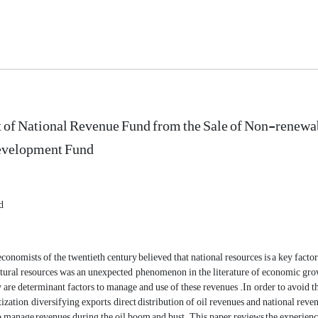
of National Revenue Fund from the Sale of Non-renewab
evelopment Fund
d
conomists of the twentieth century believed that national resources is a key fac
ural resources was an unexpected phenomenon in the literature of economic growth.
are determinant factors to manage and use of these revenues .In order to avoid t
tization, diversifying exports, direct distribution of oil revenues and national r
o manage revenues during the oil boom and bust. This paper reviews the experience