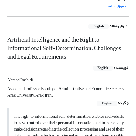
حقوق اساسی
عنوان مقاله
English
Artificial Intelligence and the Right to
Informational Self-Determination: Challenges
and Legal Requirements
نویسنده
English
Ahmad Rashidi
Associate Professor, Faculty of Administrative and Economic Sciences,
Arak University, Arak, Iran.
چکیده
English
The right to informational self-determination enables individuals
to have control over their personal information and to personally
make decisions regarding the collection, processing, and use of their
data. This right, which is recognized in international human rights