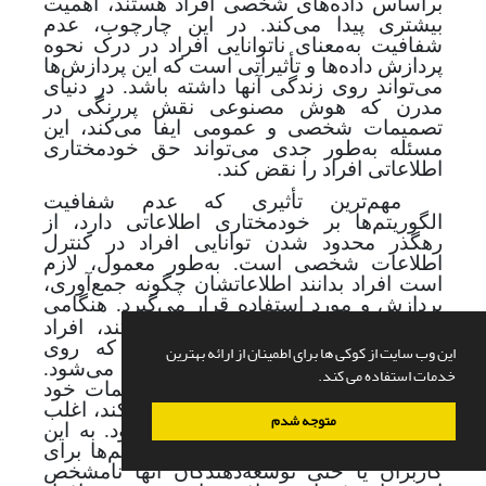
براساس داده‌های شخصی افراد هستند، اهمیت
بیشتری پیدا می‌کند. در این چارچوب، عدم
شفافیت به‌معنای ناتوانایی افراد در درک نحوه
پردازش داده‌ها و تأثیراتی است که این پردازش‌ها
می‌تواند روی زندگی آنها داشته باشد. در دنیای
مدرن که هوش مصنوعی نقش پررنگی در
تصمیمات شخصی و عمومی ایفا می‌کند، این
مسئله به‌طور جدی می‌تواند حق خودمختاری
اطلاعاتی افراد را نقض کند.
مهم‌ترین تأثیری که عدم شفافیت
الگوریتم‌ها بر خودمختاری اطلاعاتی دارد، از
رهگذر محدود شدن توانایی افراد در کنترل
اطلاعات شخصی است. به‌طور معمول، لازم
است افراد بدانند اطلاعاتشان چگونه جمع‌آوری،
پردازش و مورد استفاده قرار می
گیرد. هنگامی
که الگوریتم‌ها غیرشفاف عمل می‌کند، افراد
نمی‌توانند از فرایندها آگاهی یابند که روی
این وب سایت از کوکی ها برای اطمینان از ارائه بهترین
داده‌های شخصی آنها انجام می‌شود.
خدمات استفاده می کند.
الگوریتم‌های هوش مصنوعی که تصمیمات خود
را بر‌اساس داده‌های شخصی اتخاذ می‌کند، اغلب
متوجه شدم
به‌عنوان «جعبه سیاه» شناخته می‌شود. به این
معنا که نحوه تصمیم‌گیری این الگوریتم‌ها برای
کاربران یا حتی توسعه‌دهندگان آنها نامشخص