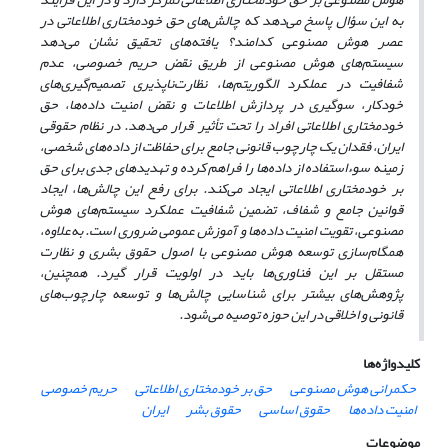
به این سؤال پاسخ می
دهد که چالش
های حق خودمختاری اطلاعاتی در
عصر هوش مصنوعی کدامند؟ یافته‌های تحقیق نشان می‌دهد
سیستم
های هوش مصنوعی از طریق نقض حریم خصوصی، عدم
شفافیت در عملکرد الگوریتم‌ها، نظارت
ناپذیری تصمیم
گیری
های
خودکار، سوگیری در پردازش اطلاعات و نقض امنیت داده‌ها، حق
خودمختاری اطلاعاتی افراد را تحت تأثیر قرار می
دهد. در نظام حقوقی
ایران، فقدان یک چارچوب قانونی جامع برای حفاظت از داده‌های شخصی،
زمینه سوءاستفاده از داده‌ها را فراهم کرده و تهدیدهای جدی برای حق
بر خودمختاری اطلاعاتی ایجاد می
کند. برای رفع این چالش‌ها، ایجاد
قوانین جامع و شفاف، تضمین شفافیت عملکرد سیستم‌های هوش
مصنوعی، تقویت امنیت داده‌ها و آموزش عمومی ضروری است.
به
علاوه،
همگام‌سازی توسعه هوش مصنوعی با اصول حقوق بشری و نظارت
مستقل بر این فناوری‌ها باید در اولویت قرار گیرد. همچنین،
پژوهش‌های بیشتر برای شناسایی چالش‌ها و توسعه چارچوب‌های
قانونی و اخلاقی در این حوزه توصیه می‌شود.
کلیدواژه‌ها
حکمرانی هوش مصنوعی
حق بر خودمختاری اطلاعاتی
حریم خصوصی
امنیت داده‌ها
حقوق اساسی
حقوق بشر
ایران
موضوعات