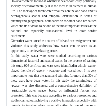
However water is looked at, whether it be economically, politically,
socially or environmentally, it is the most vital element in human
life. The shortage of fresh water resources on the one hand, and its
heterogeneous spatial and temporal distribution in terms of
quantity and geographical boundaries on the other hand, has caused
water and its division to be one of the most important issues at the
national and especially transnational level in cross-border
catchments.
Given that water is used as a source of life and can instigate war and
violence, this study addresses how water can be seen as an
opportunity to achieve lasting peace.
In this study, water wars were studied according to various
dimensional, factorial and spatial scales. In the process of writing
this study, 926 conflicts and wars were identified in which "water"
played the role of "agent", "weapon" and "casualties". It is very
important to note that the agent and stimulus for more than 30% of
these wars have been water. In this study, the terminology of
"peace" was also discussed and a comprehensive definition of
"sustainable water peace" based on influential factors was
presented. This was because, according to various researches and
studies carried out, achieving a positive interaction, especially with
regards to transboundary water allocation, is one of the most