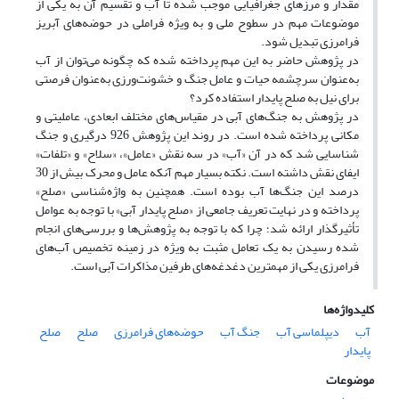
مقدار و مرزهای جغرافیایی موجب شده تا آب و تقسیم آن به‌ یکی از
موضوعات مهم در سطوح ملی و به ویژه فراملی در حوضه‌های آبریز
فرامرزی تبدیل شود.
در پژوهش حاضر به این مهم پرداخته شده که چگونه می‌توان از آب
به‌عنوان سرچشمه حیات و عامل جنگ و خشونت‌ورزی به‌عنوان فرصتی
برای نیل به صلح پایدار استفاده کرد؟
در پژوهش به جنگ‌های آبی در مقیاس‌های مختلف ابعادی، عاملیتی و
مکانی پرداخته شده است. در روند این پژوهش 926 درگیری و جنگ
شناسایی شد که در آن «آب» در سه نقش «عامل»، «سلاح» و «تلفات»
ایفای نقش داشته است. نکته بسیار مهم آنکه عامل و محرک بیش از 30
درصد این جنگ‌ها آب بوده است. همچنین به واژه‌شناسی «صلح»
پرداخته و در نهایت تعریف جامعی از «صلح پایدار آبی» با توجه به عوامل
تأثیرگذار ارائه شد؛ چرا که با توجه به پژوهش‌ها و بررسی‌های انجام
شده رسیدن به یک تعامل مثبت به ویژه در زمینه تخصیص آب‌های
فرامرزی یکی از مهمترین دغدغه‌های طرفین مذاکرات آبی است.
کلیدواژه‌ها
آب
دیپلماسی آب
جنگ آب
حوضه‌های فرامرزی
صلح
صلح
پایدار
موضوعات