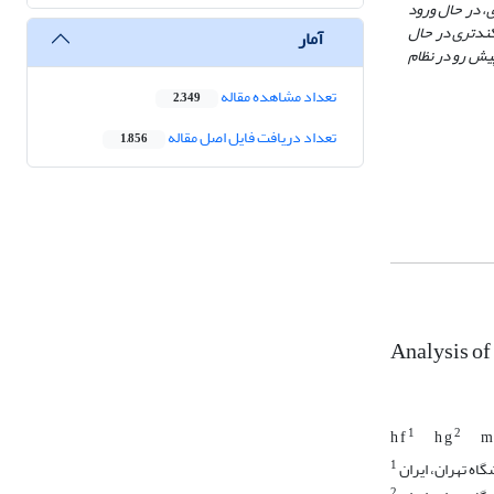
، در حال ورود
کندتری در حال
آمار
ش ‌رو در نظام
تعداد مشاهده مقاله
2,349
تعداد دریافت فایل اصل مقاله
1,856
Analysis of
1
2
h f
h g
m
1
2