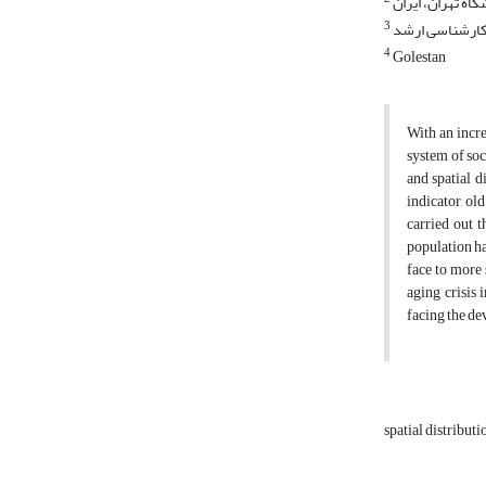
3
4
Golestan
With an incre
system of soc
and spatial d
indicator, old
carried out 
population ha
face to more 
aging crisis 
facing the de
spatial distribut