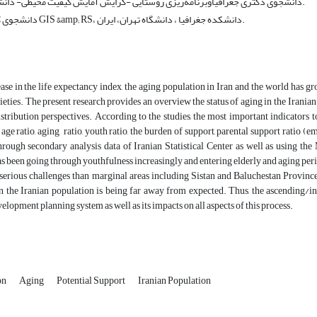
دانشجوی دکتری جغرافیاوبرنامه‌ریزی روستایی -گرایش آمایش کیفیت محیطی- دانشگاه تهران، ایران.
دانشجوی کارشناسی ارشد GIS &amp; RS، دانشکده جغرافیا ، دانشگاه تهران، ایران.
ase in the life expectancy index, the aging population in Iran and the world has g
ieties. The present research provides an overview the status of aging in the Iranian 
istribution perspectives. According to the studies, the most important indicators t
 age ratio, aging ratio, youth ratio, the burden of support, parental support ratio (e
through secondary analysis data of Iranian Statistical Center as well as using 
s been going through youthfulness increasingly and entering elderly and aging peri
serious challenges than marginal areas including Sistan and Baluchestan Province
in the Iranian population is being far away from expected. Thus, the ascending/in
velopment planning system as well as its impacts on all aspects of this process.
ion
Aging
Potential Support
Iranian Population