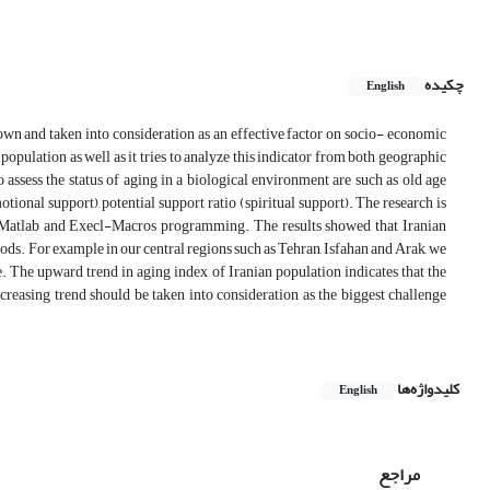
چکیده
English
rown and taken into consideration as an effective factor on socio- economic
population as well as it tries to analyze this indicator from both geographic
o assess the status of aging in a biological environment are such as old age
motional support), potential support ratio (spiritual support). The research is
the Matlab and Execl-Macros programming. The results showed that Iranian
ods. For example in our central regions such as Tehran, Isfahan and Arak, we
. The upward trend in aging index of Iranian population indicates that the
creasing trend should be taken into consideration as the biggest challenge
کلیدواژه‌ها
English
مراجع