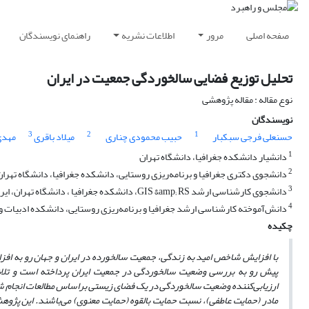
صفحه اصلی
مرور
اطلاعات نشریه
راهنمای نویسندگان
تحلیل توزیع فضایی سالخوردگی جمعیت در ایران
نوع مقاله : مقاله پژوهشی
نویسندگان
3
2
1
حسنعلی فرجی سبکبار
حبیب محمودی چناری
میلاد باقری
مهدی
1
دانشیار دانشکده جغرافیا، دانشگاه تهران
2
دانشجوی دکتری جغرافیا و برنامه‌ریزی روستایی، دانشکده جغرافیا، دانشگاه تهران
3
دانشجوی کارشناسی ارشد GIS &amp; RS، دانشکده جغرافیا ، دانشگاه تهران، ایران.
4
دانش‌آموخته کارشناسی ارشد جغرافیا و برنامه‌ریزی روستایی، دانشکده ادبیات و 
چکیده
با افزایش شاخص امید به زندگی، جمعیت سالخورده در ایران و جهان رو به افزا
پیش رو به بررسی وضعیت سالخوردگی در جمعیت ایران پرداخته است و تلاش 
ارزیابی‌کننده وضعیت سالخوردگی در یک فضای زیستی براساس مطالعات انجام 
مادر (حمایت عاطفی)، نسبت حمایت بالقوه (حمایت معنوی) می‌باشند. این پژوهش ب