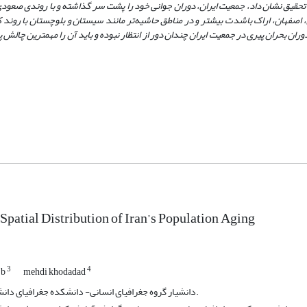
تحقیق نشان داد، جمعیت ایران، دوران جوانی خود را پشت سر گذاشته و با روندی صعودی
، اصفهان، اراک باشدت بیشتر و در مناطق حاشیه‌تر مانند سیستان و بلوچستان با روند 
حران پیری در جمعیت ایران چندان دور از انتظار نبوده و باید آن را مهمترین چالش پی
 Spatial Distribution of Iran’s Population Aging
3
4
 b
mehdi khodadad
دانشیار گروه جغرافیای انسانی- دانشکده جغرافیای دانشگاه تهران، ایران.