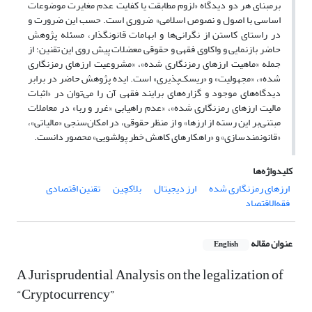
بر‌مبنای هر دو دیدگاه «لزوم مطابقت یا کفایت عدم مغایرت موضوعات
اساسی‌‌ با اصول و نصوص اسلامی» ضروری است. حسب این ضرورت و
در راستای کاستن از نگرانی‌‌ها و ابهامات قانونگذار، مسئله‌‌ پژوهش
حاضر بازنمایی و واکاوی فقهی و حقوقی معضلات پیش ‌‌روی این تقنین؛ از
جمله «ماهیت ارزهای ‌‌رمزنگاری ‌‌شده»، «مشروعیت ارزهای‌‌ رمزنگاری‌‌
شده»، «مجهولیت» و «ریسک‌‌پذیری» است. ایده‌‌ پژوهش حاضر در برابر
دیدگاه‌‌های موجود و گزاره‌‌های برایند فقهی آن‌‌ را می‌‌توان در «اثبات
مالیت ارزهای‌‌ رمزنگاری‌‌ شده»، «عدم راهیابی «غرر و ربا» در معاملات
مبتنی‌بر این رسته از ارزها» و از منظر حقوقی، در امکان‌‌سنجی «مالیاتی»،
«قانونمندسازی» و «راهکارهای کاهش خطر پولشویی» محصور دانست.
کلیدواژه‌ها
ارزهای ‌‌رمزنگاری‌‌ شده
ارز دیجیتال
بلاکچین
تقنین اقتصادی
فقه‌‌الاقتصاد
عنوان مقاله
English
A Jurisprudential Analysis on the legalization of
“Cryptocurrency”