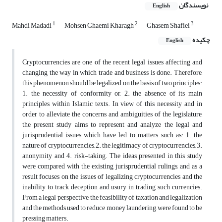
نویسندگان
English
1
2
3
Mahdi Madadi
Mohsen Ghaemi Kharagh
Ghasem Shafiei
چکیده
English
Cryptocurrencies are one of the recent legal issues affecting and
changing the way in which trade and business is done. Therefore,
this phenomenon should be legalized on the basis of two principles:
1. the necessity of conformity or, 2. the absence of its main
principles within Islamic texts. In view of this necessity and in
order to alleviate the concerns and ambiguities of the legislature,
the present study aims to represent and analyze the legal and
jurisprudential issues which have led to matters, such as: 1. the
nature of cryptocurrencies, 2. the legitimacy of cryptocurrencies, 3.
anonymity and 4. risk-taking. The ideas presented in this study
were compared with the existing jurisprudential rulings, and as a
result focuses on the issues of legalizing cryptocurrencies and the
inability to track deception and usury in trading such currencies.
From a legal perspective, the feasibility of taxation and legalization
and the methods used to reduce money laundering, were found to be
pressing matters.