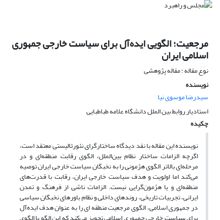
مرجعیت؛ الگویی ایده‌آل برای سیاست خارجی جمهوری
اسلامی ایران
نوع مقاله : مقاله پژوهشی
نویسنده
سیدرضا موسوی نیا
استادیار روابط بین الملل دانشگاه علامه طباطبایی
چکیده
نویسنده این مقاله با نقد دیدگاه ساختارگرای نئورئالیستی معتقد است،
اگرچه الزامات ساختار نظام بین‌الملل، الگوی رقابت منطقه‌ای و در
مرحله‌ای بالاتر الگوی هژمونی را به نخبگان سیاست خارجی ایران توصیه
می‌کند اما اولویت و هدف سیاست خارجی ایران، رقابت با قدرت‌های
منطقه‌ای و یا هژمون‌گرایی نیست. الزامات ناشی از فرهنگ و تمدن
ایرانی، تجربیات تاریخی، روندهای داخلی و نظام باورهای نخبگان سیاسی
در جمهوری اسلامی، الگوی مرجعیت منطقه ای را به عنوان هدف ایده‌آل
برای سیاست خارجی جمهوری اسلامی تجویز می‌کند که این الگو با الگوی