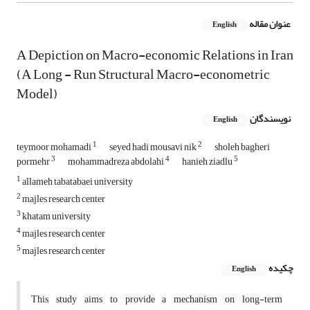
عنوان مقاله
English
A Depiction on Macro-economic Relations in Iran
(A Long - Run Structural Macro-econometric
Model)
نویسندگان
English
1
2
teymoor mohamadi
seyed hadi mousavi nik
sholeh bagheri
3
4
5
pormehr
mohammadreza abdolahi
hanieh ziadlu
1
allameh tabatabaei university
2
majles research center
3
khatam university
4
majles research center
5
majles research center
چکیده
English
This study aims to provide a mechanism on long-term