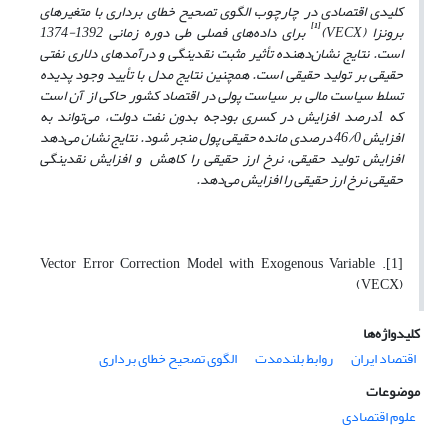
کلیدی اقتصادی در چارچوب الگوی تصحیح خطای برداری با متغیرهای
[1]
برونزا
(VECX)
برای داده‌های فصلی طی دوره زمانی 1392-1374
است. نتایج نشان‌دهنده تأثیر مثبت نقدینگی و درآمدهای دلاری نفتی
حقیقی بر تولید حقیقی است. همچنین نتایج مدل با تأیید وجود پدیده
تسلط سیاست مالی بر سیاست پولی در اقتصاد کشور حاکی از آن است
که 1درصد افزایش در کسری بودجه بدون نفت دولت، می‌تواند به
افزایش 46/0 درصدی مانده حقیقی پول منجر شود. نتایج نشان می‌دهد
افزایش تولید حقیقی، نرخ ارز حقیقی را کاهش و افزایش نقدینگی
حقیقی نرخ ارز حقیقی را افزایش می‌دهد.
[1]. Vector Error Correction Model with Exogenous Variable
(VECX)
کلیدواژه‌ها
اقتصاد ایران
روابط بلندمدت
الگوی تصحیح خطای برداری
موضوعات
علوم اقتصادی