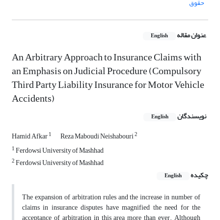
حقوق
عنوان مقاله
English
An Arbitrary Approach to Insurance Claims with
an Emphasis on Judicial Procedure (Compulsory
Third Party Liability Insurance for Motor Vehicle
Accidents)
نویسندگان
English
1
2
Hamid Afkar
Reza Maboudi Neishabouri
1
Ferdowsi University of Mashhad
2
Ferdowsi University of Mashhad
چکیده
English
The expansion of arbitration rules and the increase in number of
claims in insurance disputes have magnified the need for the
acceptance of arbitration in this area more than ever. Although