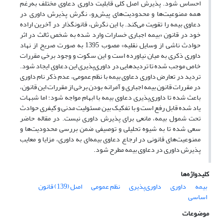
احساس شود. پذیرش اصل کلی قابلیت داوری دعاوی مختلف به‌رغم
همه ممنوعیت‌ها و محدودیت‌های پیش‌رو، نگرش پذیرش داوری در
دعاوی بیمه را تقویت می‌کند. با این نگرش، قانونگذار در آخرین اراده
خود در قانون «بیمه اجباری خسارات وارد شده به شخص ثالث در اثر
حوادث ناشی از وسایل نقلیه» مصوب 1395 به صورت صریح از نهاد
داوری ذکری به میان نیاورده است و این سکوت و وجود برخی مقررات
خاص موجب شده تا تردیدهایی در داوری‌پذیری این دعاوی ایجاد شود.
تردید در تعارض داوری دعاوی بیمه با نظم عمومی، عدم ذکر نام داوری
در مقررات قانون بیمه اجباری و آمرانه بودن برخی از مقررات این قانون،
باعث شده تا داوری‌پذیری دعاوی بیمه با ابهام مواجه شود؛ اما شبهات
یاد شده قابل رفع است و با تفکیک بین مسئولیت مدنی و کیفری حوادث
تحت شمول بیمه، مانعی برای پذیرش داوری نیست. در مقاله حاضر
سعی شده تا به شیوه تحلیلی و توصیفی ضمن بررسی محدودیت‌ها و
ممنوعیت‌های قانونی در ارجاع دعاوی بیمه‌ای به داوری، مزایا و معایب
پذیرش داوری در دعاوی بیمه مطرح شود.
کلیدواژه‌ها
بیمه
داوری
داوری‌‌‌پذیری
نظم عمومی
اصل (139) قانون
اساسی
موضوعات