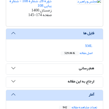
دوره 28، شماره 108 - شماره
پیاپی 108
زمستان 1400
صفحه
145-174
فایل ها
XML
اصل مقاله
529.06 K
هم رسانی
ارجاع به این مقاله
آمار
تعداد مشاهده مقاله
942