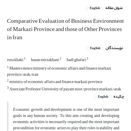
عنوان مقاله
English
Comparative Evaluation of Business Environment
of Markazi Province and those of Other Provinces
in Iran
نویسندگان
English
1
2
3
reza khaki
hasan mirzakhani
hadi ghafari
1
Masters sience ministry of economic affairs and finance markazi
province/arak/iran
2
ministry of economic affairs and finance markazi province
3
Associate Professor University of payam noor/province markazi/arak
چکیده
English
Economic growth and development is one of the most important
goals in any human society. To this aim, creating and developing
economic activities is necessarily required and the most important
precondition for economic actors to play their roles is stability and