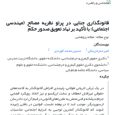
قانونگذاری جنایی در پرتو نظریه مصالح (مهندسی
اجتماعی): با تأکید بر نهاد تعویق صدور حکم
نوع مقاله : مقاله پژوهشی
نویسندگان
2
1
امیرحمزه زینالی
حسین محمد کوره پز
1
دکتری حقوق کیفری و جرم‌شناسی، دانشکده حقوق، دانشگاه تربیت مدرس
2
دانشجوی دکتری حقوق کیفری و جرم‌شناسی، دانشکده حقوق و علوم
سیاسی، دانشگاه علامه طباطبائی
چکیده
در یک بُرش تاریخیِ طولانی، پایبندیِ افراطی قانونگذار به قاعده‌های
حقوقیِ غیرقابل انعطاف و سخت ازیکسو و نیز اتخاذ رویکرد قضاییِ
جزم‌اندیشانه و فنی محض به مقرره‌‌های قانونی در فهمِ آن نزد دادرسان
ازسوی‌دیگر، موجب شد تا در وهله نخست، قوانین در بافتی زاییده
شوند که قانونگذار کمترین توجهی به شرایط اجتماعی، مناسباتِ
اقتصادی، بسترهای فرهنگی و یافته‌های دیگر علوم اجتماعی نداشته و