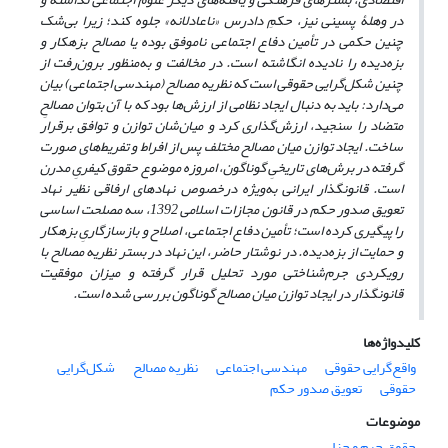
در وهلۀ پسینی نیز، حکمِ دادرس «ناعادلانه» جلوه کند؛ زیرا بی‌شک
چنین حکمی در تأمین دفاع اجتماعی ناموفق بوده یا مصالح بزهکار و
بزه‌دیده را نادیده انگاشته است. در مخالفت و به‌منظور برون‌رفت از
چنین شکل‌گرایی حقوقی است که نظریه مصالح (مهندسی اجتماعی) بیان
می‌دارد: باید به دنبال ایجاد نظامی از ارزش‌ها بود که با آن بتوان مصالحِ
متضاد را سنجید، ارزش‌گذاری کرد و میان‌شان توازن و توافق برقرار
ساخت. ایجاد توازن میان مصالح مختلف پس از افراط و
تفریط‌های صورت
گرفته در برش‌های تاریخیِ گوناگون، امروزه موضوع حقوق کیفریِ مدرن
است. قانونگذار ایرانی به‌ویژه درخصوص نهادهای ارفاقی نظیر نهاد
تعویق صدور حکم در قانون مجازات اسلامی 1392، سه مصلحت اساسی
را پیگیری کرده است؛ تأمین دفاع اجتماعی، اصلاح و بازسازگاریِ بزهکار
و حمایت از بزه‌دیده. در نوشتار حاضر، این نهاد در بستر نظریه مصالح با
رویکردی جرم‌شناختی مورد تحلیل قرار گرفته و میزان موفقیت
قانونگذار در ایجاد توازن میان مصالح گوناگون بررسی شده است.
کلیدواژه‌ها
واقع‌گرایی حقوقی
مهندسی اجتماعی
نظریه مصالح
شکل‌گرایی
حقوقی
تعویق صدور حکم
موضوعات
حقوق جرم و جزا