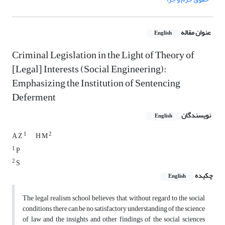
عنوان مقاله
English
Criminal Legislation in the Light of Theory of
[Legal] Interests (Social Engineering):
Emphasizing the Institution of Sentencing
Deferment
نویسندگان
English
1
2
A Z
H M
1
P
2
S
چکیده
English
The legal realism school believes that, without regard to the social
conditions, there can be no satisfactory understanding of the science
of law and the insights and other findings of the social sciences