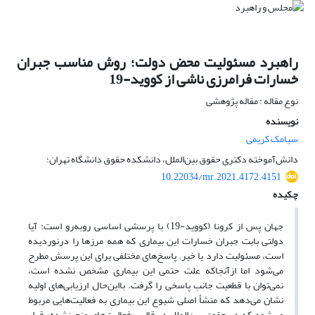
راهبرد مسئولیت محض دولت‌؛ روش مناسب جبران
خسارات فرامرزی ناشی از کووید-19
نوع مقاله : مقاله پژوهشی
نویسنده
سیامک کریمی
دانش‌آموخته دکتری حقوق بین‌الملل، دانشکده حقوق دانشگاه تهران؛
10.22034/mr.2021.4172.4151
چکیده
جهان پس از کرونا (کووید-19) با پرسشی اساسی رو‌به‌رو است: آیا
دولتی بابت جبران خسارات این بیماری که همه مرزها را در‌نوردیده
است، مسئولیت دارد یا خیر. پاسخ‌های مختلفی برای این پرسش مطرح
می‌شود اما از‌آنجاکه علت حتمی این بیماری مشخص نشده است،
نمی‌توان با قطعیت جانب پاسخی را گرفت. با‌‌این‌حال ارزیابی‌های اولیه
نشان می‌دهد که منشأ اصلی شیوع این بیماری به فعالیت‌هایی مربوط
می‌شود که در حقوق بین‌الملل در قالب «فعالیت‌های منع ‌نشده» قرار