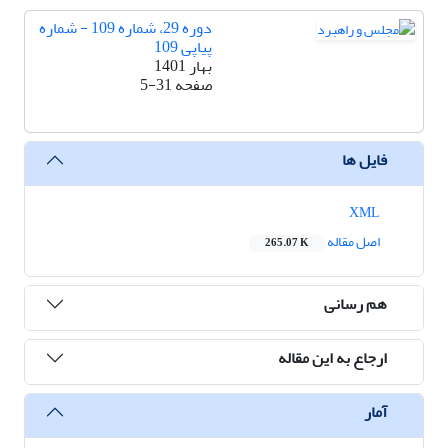
دوره 29، شماره 109 - شماره
پیاپی 109
بهار 1401
صفحه
5-31
فایل ها
XML
اصل مقاله
265.07 K
هم رسانی
ارجاع به این مقاله
آمار