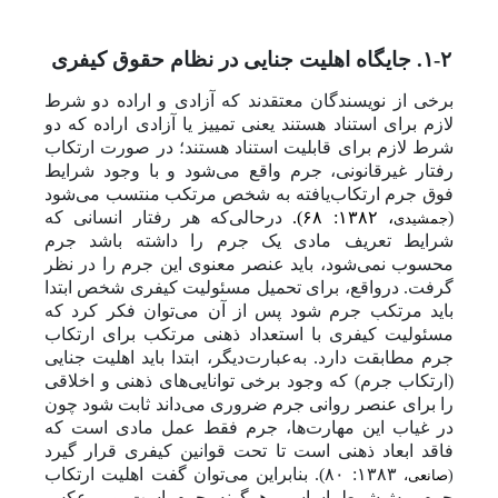
۱-۲. جایگاه اهلیت جنایی در نظام حقوق کیفری
برخی از نویسندگان معتقدند که آزادی و اراده دو شرط
لازم برای استناد هستند یعنی تمییز یا آزادی اراده که دو
شرط لازم برای قابلیت استناد هستند؛ در صورت ارتکاب
رفتار غیرقانونی، جرم واقع می‌شود و با وجود شرایط
فوق جرم ارتکاب‌یافته به شخص مرتکب منتسب می‌‌شود
(
، ۱۳۸۲: ۶۸).
درحالی‌که
هر رفتار انسانی که
جمشیدی
شرایط تعریف مادی یک جرم را داشته باشد جرم
محسوب نمی‌شود، باید عنصر معنوی این جرم را در نظر
گرفت. درواقع، برای تحمیل مسئولیت کیفری شخص ابتدا
باید مرتکب جرم شود پس از آن
می‌توان فکر کرد که
مسئولیت کیفری با استعداد ذهنی مرتکب برای ارتکاب
جرم مطابقت دارد. به‌عبارت‌دیگر، ابتدا باید اهلیت جنایی
(ارتکاب جرم) که وجود برخی توانایی‌های ذهنی و اخلاقی
را برای عنصر روانی جرم ضروری می‌داند ثابت شود چون
در غیاب این مهارت‌ها، جرم فقط عمل مادی است که
فاقد ابعاد ذهنی است تا تحت قوانین کیفری قرار گیرد
۱۳۸۳: ۸۰). بنابراین می‌توان گفت اهلیت ارتکاب
(
صانعی،
جرم پیش‌شرط اساسی هرگونه جرم است و برعکس