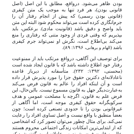
بودن ظاهر می‌شود. درواقع، مطابق با این اصل (اصل
قانونی بودن)، هر فرد تنها به موجب یک متن کیفری
(قانونی بودن رسمی) که پیش از انجام رفتار آن را
جرم‌انگاری کرده است
می‌تواند محکوم شود البته این متن
باید واضح و دقیق باشد (قانونیت مادی). برعکس، باید
بپذیریم که وقتی فردی از وجود متنی که رفتاری را منع
می‌کند بی‌اطلاع است، نگرش او نمی‌تواند جرم کیفری
باشد (
،
۱۳۹۶: ۸۹).
الهام و برهانی
برای توصیف این آگاهی، درواقع مرتکب باید از ممنوعیت
رفتار خود اطلاع داشته باشد که با قانون ایجاد شده است
(محسنی، ۱۳۹۲: ۲۳۲). متأسفانه از دیرباز قاعده
ناعادلانه‌ای دکترین حقوق جزا را مورد پذیرش قرار داده
است و آن اینکه افراد را عالم به قانون فرض می‌کند
به‌عبارت‌دیگر جهل به قانون مسموع نیست. بااین‌حال، این
فرض علم به قانون، اگرچه با مصلحت عمومی و هدف
سرکوبگرانه حقوق کیفری موجه است، اما آگاهی از
غیرقانونی بودن را تا حدودی تصنعی کرده است؛ چون
بعضاً منطبق با واقع نیست و اصل تساوی افراد را رعایت
نمی‌کند. برای مثال چطور
می‌توان تصور کرد که اشخاصی
که از ابتدایی‌ترین امکانات زندگی اجتماعی محروم هستند
عالم به قانون فرض شوند پس عادلانه است گفته شود که