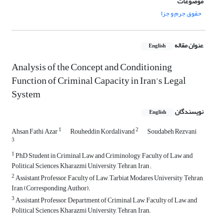
موضوعات
حقوق جرم و جزا
عنوان مقاله
English
Analysis of the Concept and Conditioning
Function of Criminal Capacity in Iran’s Legal
System
نویسندگان
English
1
2
Ahsan Fathi Azar
Rouheddin Kordalivand
Soudabeh Rezvani
3
1
PhD Student in Criminal Law and Criminology, Faculty of Law and
Political Sciences, Kharazmi University, Tehran, Iran ;
2
Assistant Professor, Faculty of Law, Tarbiat Modares University, Tehran,
Iran (Corresponding Author);
3
Assistant Professor, Department of Criminal Law, Faculty of Law and
Political Sciences, Kharazmi University, Tehran, Iran;