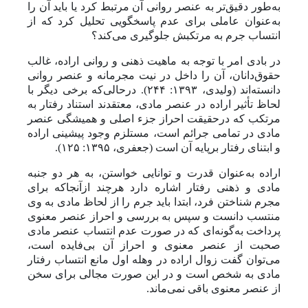
به‌طور دقیق‌تر به عنصر روانی آن مرتبط کرد یا باید آن را
به‌عنوان عاملی برای عدم پاسخگویی تحلیل کرد که از
انتساب جرم به مرتکبش جلوگیری می‌کند؟
در بادی امر با توجه به ماهیت ذهنی و روانی اراده، غالب
حقوق‌دانان، آن را داخل در نیت مجرمانه و عنصر روانی
دانسته‌اند (ولیدی، ۱۳۹۳: ۲۴۴). درحالی‌که برخی دیگر با
لحاظ تأثیر اراده در عنصر مادی، معتقدند استناد رفتار به
مرتکب که درحقیقت احراز جزء اصلی و همیشگی عنصر
مادی در تمامی جرائم است، مستلزم وجود پیشینی اراده
و ابتنای رفتار برپایه آن است (جعفری، ۱۳۹۵: ۱۲۵).
اراده به‌عنوان قدرت و توانایی خواستن، به هر دو جنبه
مادی و ذهنی رفتار اشاره دارد هرچند ازآنجاکه برای
مجرم شناختن فرد، ابتدا باید جرم را از لحاظ مادی به وی
منتسب دانست و سپس به بررسی و احراز عنصر معنوی
پرداخت به‌گونه‌ای که در صورت عدم انتساب عنصر مادی
صحبت از عنصر معنوی و احراز آن بی‌فایده است،
می‌توان گفت زوال اراده در وهله اول مانع انتساب رفتار
مادی به شخص است و در این صورت مجالی برای سخن
از عنصر معنوی باقی نمی‌ماند.