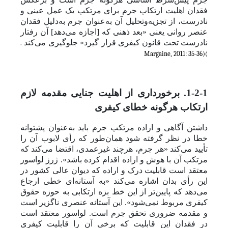
فقدان اهلیت ارتکاب جرم برای مرتکب یک عمل عینی و
نادرست، از تجزیه‌وتحلیل آن به‌عنوان جرم به‌دلیل فقدان
عنصر روانی یعنی «بعد ذهنی که [اجازه می‌دهد] آن رفتار
نادرست تحت قانون کیفری قرار گیرد» جلوگیری می‌کند
.
Margaine, 2011: 35-36)
(
1-2-1. برخورداری از اهلیت جنایی مقدمه لازم
ارتکاب هرگونه خطای کیفری
داشتن آگاهی و اراده مرتکب جرم باید به‌عنوان پشتوانه
خطا در نظر گرفته شود همان‌طور که رأی لابوب آن را
تأیید می‌کند «هر جرم، هرچند غیرعمدی، اقتضا می‌کند
که
مرتکب آن با هوش و اراده اقدام کرده باشد». ژرز لواسور
معتقد است قابلیت درک و اراده که دیوان عالی کشور در
این رأی بدان اشاره می‌کند «به آستانه‌ای خطی ارجاع
می‌دهد که پایین‌‌‌تر از این خط بزه ارتکابی به حوزه حقوق
کیفری مربوط نمی‌شود». این آستانه عنصری ناگزیر است
و مقدمه ضروری تحقق جرم است. لواسور معتقد است
در فقدان این قابلیت که برخی آن را قابلیت کیفری