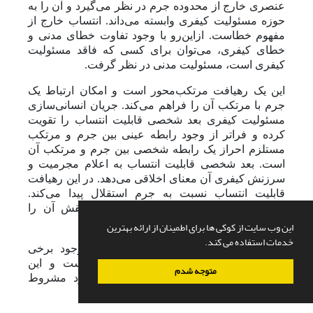
عنصری خارج از محدوده جرم در نظر ‌می‌گیرد و آن را به
حوزه مسئولیت کیفری وابسته می‌داند. انتساب خارج از
مفهوم خطاست. ازاین‌رو با وجود تفاوت خطای مدنی و
خطای کیفری،
می‌توان برای کسی که فاقد مسئولیت
کیفری است، مسئولیت مدنی در نظر گرفت.
این یک رهیافت مرتکب‌محور است و امکان ارتباط یک
جرم با مرتکب آن را فراهم می‌کند.
جریان انسانی‌سازی
مسئولیت کیفری بعد شخصی قابلیت انتساب را تقویت
کرده و فراتر از وجود رابطه عینی بین جرم و مرتکب
مستلزم احراز یک رابطه شخصی بین جرم و مرتکب آن
است. بعد شخصی قابلیت انتساب به اعلام مجرمیت و
سرزنش کیفری آن معنای اخلاقی می‌دهد. در این رهیافت
قابلیت انتساب نسبت به جرم استقلال پیدا می‌کند.
وابستگی آن به مسئولیت به دو صورت نقش آن را
روشن‌تر می‌سازد:
این وب سایت از کوکی ها برای اطمینان از ارائه بهترین
خدمات استفاده می کند.
انتساب یک جرم به مرتکب؛
1.
به احراز وجود برخی
قابلیت‌های ذهنی در نزد مرتکب منوط است و این
متوجه شدم
قابلیت‌ها تعیین مسئولیت کیفری را به خود مشروط
می‌سازد.