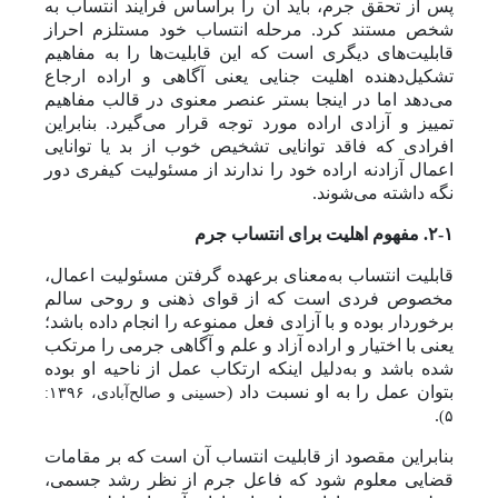
پس از تحقق جرم، باید آن را براساس فرایند انتساب به
شخص مستند کرد. مرحله انتساب خود مستلزم احراز
قابلیت‌های دیگری است که این قابلیت‌ها را به مفاهیم
تشکیل‌دهنده اهلیت جنایی یعنی آگاهی و اراده ارجاع
می‌دهد اما در اینجا بستر عنصر معنوی در قالب مفاهیم
تمییز و آزادی اراده مورد توجه قرار ‌می‌گیرد. بنابراین
افرادی که فاقد توانایی تشخیص خوب از بد یا توانایی
اعمال آزادنه اراده خود را ندارند از مسئولیت کیفری دور
نگه داشته می‌شوند.
۲-۱. مفهوم اهلیت برای انتساب جرم
قابلیت انتساب به‌معنای برعهده گرفتن مسئولیت اعمال،
مخصوص فردی است که از قوای ذهنی و روحی سالم
برخوردار بوده و با آزادی فعل ممنوعه را انجام داده باشد؛
یعنی با اختیار و اراده آزاد و علم و آگاهی جرمی را مرتکب
شده باشد و به‌دلیل اینکه ارتکاب عمل از ناحیه او بوده
بتوان عمل را به او نسبت داد (
حسینی و صالح‌آبادی، ۱۳۹۶:
.
۵)
بنابراین مقصود از قابلیت انتساب آن است که بر مقامات
قضایی معلوم شود که فاعل جرم از نظر رشد جسمی،