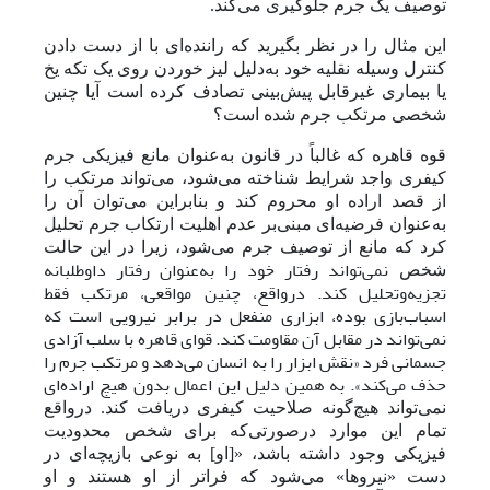
توصیف یک جرم جلوگیری می‌کند.
این مثال را در نظر بگیرید که راننده‌ای با از دست دادن
کنترل وسیله نقلیه خود به‌دلیل لیز خوردن روی یک تکه یخ
یا بیماری غیرقابل پیش‌بینی تصادف کرده است آیا چنین
شخصی مرتکب جرم شده است؟
قوه قاهره که غالباً در قانون به‌عنوان مانع فیزیکی جرم
کیفری واجد شرایط شناخته می‌شود،
می‌تواند مرتکب را
از قصد اراده او محروم کند و بنابراین
می‌توان آن را
به‌عنوان فرضیه‌ای مبنی‌بر عدم اهلیت ارتکاب جرم تحلیل
کرد که مانع از توصیف جرم می‌شود، زیرا در این حالت
نمی‌تواند رفتار خود را به‌عنوان رفتار داوطلبانه
شخص
تجزیه‌و‌تحلیل کند. در‌واقع، چنین مواقعی، مرتکب فقط
اسباب‌بازی بوده، ابزاری منفعل در برابر نیرویی است که
نمی‌تواند در مقابل آن مقاومت کند. قوای قاهره با سلب آزادی
جسمانی فرد «نقش ابزار را به انسان می‌دهد و مرتکب جرم را
حذف می‌کند». به همین دلیل این اعمال بدون هیچ اراده‌ای
نمی‌تواند هیچ‌گونه صلاحیت کیفری دریافت کند. در‌واقع
تمام این موارد درصورتی‌که برای شخص محدودیت
فیزیکی وجود داشته باشد، «[او] به نوعی بازیچه‌ای در
دست «نیروها» می‌شود که فراتر از او هستند و او