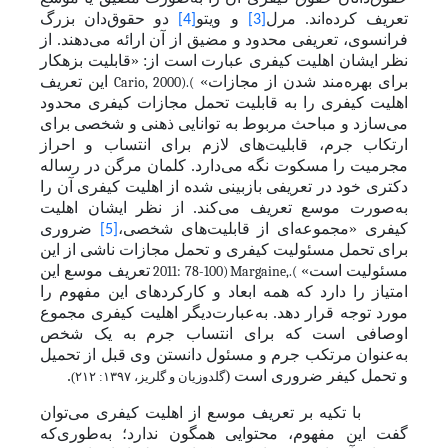
تعریف کرده‌اند. مرل
و ویتو
دو حقوق‌دان بزرگ
[4]
[3]
فرانسوی، تعریفی محدود و مضیق از آن ارائه می‌دهند. از
نظر ایشان اهلیت کیفری عبارت است از:
«قابلیت بزهکار
برای بهره‌مند شدن از مجازات»
این تعریف
Cario, 2000)
.(
اهلیت کیفری را به قابلیت تحمل مجازات کیفری محدود
می‌سازد و مباحث مربوط به توانایی ذهنی و شخصی برای
ارتکاب جرم، قابلیت‌های لازم برای انتساب و احراز
مجرمیت را مسکوت نگه می‌دارد. کلمان مرگن در رساله
دکتری خود در تعریفی بازبینی شده از اهلیت کیفری آن را
به‌صورت موسع تعریف می‌کند. از نظر ایشان اهلیت
کیفری «مجموعه‌ای از قابلیت‌های شخصی،
ضروری
[5]
برای تحمل مسئولیت کیفری و تحمل مجازات ناشی از این
مسئولیت است»
تعریف موسع این
2011: 78-100)
Margaine,
.(
امتیاز را دارد که همه ابعاد و کارکردهای این مفهوم را
مورد توجه قرار ‌دهد. به‌عبارت‌دیگر اهلیت کیفری مجموع
اوصافی است که برای انتساب جرم به یک شخص
به‌عنوان مرتکب جرم و مسئول دانستن وی قبل از تحمیل
و تحمل کیفر ضروری است (
.
گلدوزیان و گلریز، ۱۳۹۷: ۲۱۲)
با تکیه بر تعریف موسع از اهلیت کیفری
می‌توان
گفت این مفهوم، محتوایی همگون ندارد؛ به‌طوری‌که