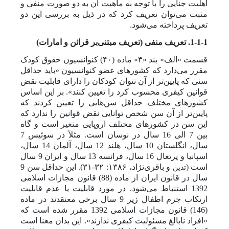
اهلیت جنایی را با توجه به ماهیت آن به دو صورت منفی و
مثبت
می‌توان تعریف کرد که در ذیل به بررسی این دو
تعریف پرداخته می‌شود.
1-1-1. تعریف منفی (تعریف مبتنی‌بر قرائن و امارات)
قسمت «الف» بند «۳» ماده (۴۰) کنوانسیون حقوق کودک
مقرر می‌دارد که کشور‌های عضو کنوانسیون «
باید حداقل
سنی که پایین‌تر از آن نتوان کودکان را دارای قابلیت نقض
قوانین کیفری محسوب کرد
را تعیین کنند»
. بر این اساس
کشورهای مختلف حداقل سن‌‌هایی را تعیین کردند که
پایین‌‌‌تر از آن سن شخص توانایی نقض قوانین را ندارد که
این سن در کشورهای مختلف اروپایی متغیر است و گاه
بین 7 الی 16 سال در نوسان است. مثلاً در سوئیس 7
سال، انگلستان 10 سال، هلند 12 سال، آلمان 14 سال،
اسپانیا و پرتغال 16 سال، فرانسه 13 سال و ایران 9 سال
است (
و باقری‌نژاد، ۱۳۸۶: ۳۲-۳۱).
این حداقل سن 9
تدین
سال در قانون ایران از ماده (88) قانون مجازات اسلامی
1392 استنباط می‌‌شود. در مورد قابلیت یا عدم قابلیت
ارتکاب جرم اطفال زیر 9 سال برخی معتقدند در ماده
(146) قانون مجازات اسلامی 1392 مقرر شده است که
«افراد نابالغ مسئولیت کیفری ندارند». این بدان معنا است