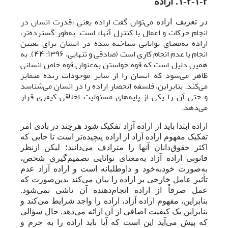
۱-۲-۱-۲. اراده
می‌توان گفت اراده یعنی «قدرت انسان در
در تعریف اراده
انجام حرکات و اعمال با کنترل آنها» است. به‌‌طور گسترده‌تر،
اراده به‌معنای توانایی شناخته شده در انسان برای تعیین
انجام یا عدم انجام کاری است (صادقی و تنهایی، ۱۳۹۶: ۴۴). به
همین دلیل است که قوه خواستن به‌عنوان قوه خاص انسانی
ظاهر می‌شود که انسان را از سایر موجودات زنده متمایز
می‌کند. بنابراین، فلسفه انحصار اراده را در انسان می‌شناسد
و حتی آن را یکی از پایه‌های مسئولیت اخلاقی کیفری قرار
می‌دهد.
اراده ابتدا باید از اراده آزاد تفکیک شود هرچند در بادی امر
تفکیک مفهوم اراده آزاد از اراده پیچیده‌تر است تا جایی که
اکثر حقوق‌دانان آنها را مترادف می‌دانند؛ لیکن ازنظر
قانونی اراده آزاد به‌معنای توانایی تصمیم‌گیری شخص،
به‌صورت خودبه‌خود و داوطلبانه است و اراده آزاد عدم
تأثیر عامل خارجی بر اراده را بیان می‌کند بدین‌صورت که
عمل صرفاً از اراده انجام‌دهنده آن ناشی نمی‌شود.
بنابراین، مفهوم اراده آزاد، اراده را واجد شرایط می‌کند و
بنابراین یک کیفیت اضافی از آن ارائه می‌دهد. حال سؤالی
که پیش می‌آید این است که آیا باید اراده را به جرم و