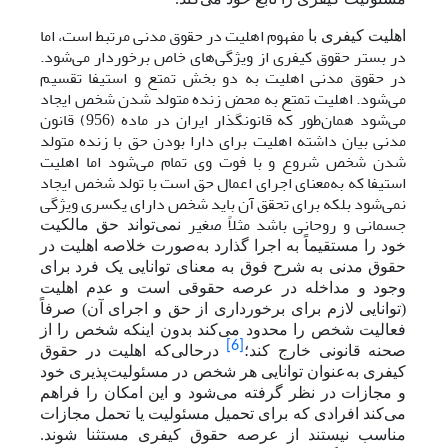
مفهوم اهلیت در حقوق مدنی مرتبط است، اما
اهلیت کیفری با
در بستر حقوق کیفری از ویژگی‌های خاص برخوردار می‌شود.
در حقوق مدنی اهلیت به دو بخش تمتع و استیفا تقسیم
می‌شود. اهلیت تمتع به محض زنده متولد شدن شخص ایجاد
می‌‌شود همان‌طور که قانونگذار ایران در ماده (956) قانون
مدنی بیان داشته اهلیت برای دارا بودن حق با زنده متولد
شدن شخص شروع و با فوت وی تمام می‌شود اما اهلیت
استیفا که به‌معنای اجرای اعمال حق است با تولد شخص ایجاد
نمی‌شود بلکه برای تحقق آن باید شخص دارای یکسری ویژگی
جسمانی و روحانی باشد مثلاً صغیر
نمی‌تواند حق مالکیت
خود را مستقیماً به اجرا گذارد به‌صورت خلاصه اهلیت در
حقوق مدنی به شرح فوق به معنای توانایی یک فرد برای
وجود و مداخله در عرصه حقوقی است و عدم اهلیت
(توانایی لازم برای برخورداری از حق و اجرای آن) صرفاً
فعالیت شخص را محدود می‌کند بدون اینکه شخص را از
[6]
صحنه قانونی خارج کند؛
درحالی‌که اهلیت در حقوق
کیفری به‌عنوان توانایی هر شخص در مسئولیت‌پذیری خود
و مجازات در نظر گرفته می‌شود و این امکان را فراهم
می‌کند افرادی که برای تحمیل مسئولیت یا تحمل مجازات
مناسب نیستند از عرصه حقوق کیفری مستثنا شوند.