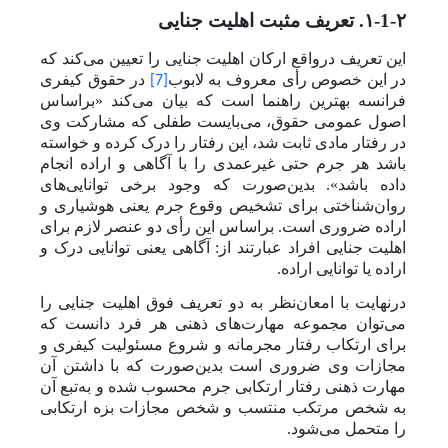
۱-1-۲. تعریف مثبت اهلیت جنایی
این تعریف درواقع ارکان اهلیت جنایی را تعیین می‌کند که
در این خصوص
رأی معروف به لابوب
در حقوق کیفری
[7]
فرانسه بهترین راهنما است که بیان می‌کند «براساس
اصول عمومی حقوق، می‌بایست طفلی که مشارکت وی
در رفتار مادی ثابت شد، این رفتار را درک کرده و خواسته
باشد هر جرم حتی غیرعمدی را با آگاهی و اراده انجام
داده باشد». بدین‌صورت که وجود برخی توانایی‌های
روان‌شناختی برای تشخیص وقوع جرم یعنی هوشیاری و
اراده ضروری است. براساس این رأی دو عنصر لازم برای
اهلیت جنایی افراد عبارتند از: آگاهی یعنی توانایی درک و
اراده یا توانایی اراده.
درنهایت با امعان‌نظر به دو تعریف فوق اهلیت جنایی را
می‌توان مجموعه مهارت‌های ذهنی هر فرد دانست که
برای ارتکاب رفتار مجرمانه و شروع مسئولیت کیفری و
مجازات وی ضروری است بدین‌صورت که با داشتن آن
مهارت ذهنی رفتار ارتکابی جرم محسوب شده و به‌تبع آن
به شخص مرتکب منتسب و شخص مجازات بزه ارتکابی
را متحمل می‌شود.