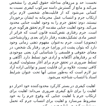
نخست: حد و مرز‌های مداخله حقوق کیفری را مشخص
می‌کند و مانع از گسترش دامنه سرکوب کیفری نسبت به
کسانی می‌شود که از قابلیت‌های شخصی لازم برای
ارتکاب جرم و انتساب عمل مجرمانه به ایشان برخوردار
نیستند.
دوم: تحقق جرم را به وجود اهلیت جنایی محدود
می‌کند. وجود اهلیت جنایی مقدمه لازم تحقق هرگونه جرم
است. جرم رفتاری نقض‌کننده قانون است که فراتر از
عنصر مادی تشکیل‌دهنده رفتار دارای بعدی روان‌شناختی
(معنوی) است.
جرم به‌عنوان مفهوم ذهنی زمانی وجود
دارد که
بتوان پشت (در ورای) جرم، رفتار
یک شخص، در
معنای حقوقی و فلسفی را شناسایی کرد یعنی موجودی
که بر رفتارهای آگاهانه و ارادی خود تسلط دارد. آگاهی و
تسلط ضروری در تحقق جرم برای آغاز مسئولیت کیفری
کافی نیست، علاوه بر آن قابلیت تمییز و توانایی اراده آزاد
نیز لازم است که به‌طور سنتی آنها تحت عنوان شرایط
اسناد یا انتساب شناخته می‌شود.
اهلیت کیفری در بستر کارکرد محدود‌کننده خود احراز دو
اهلیت را برای تابع کیفری ضروری می‌داند: اهلیت برای
ارتکاب جرم یا اهلیت جنایی که وقوع جرم را به خود
مشروط می‌سازد و اهلیت برای انتساب جرم که تحمل
مسئولیت کیفری را تابع خود می‌کند.