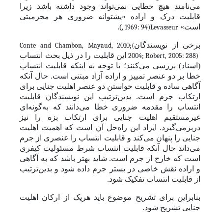
می‌نامند هیچ خطایی
نمی‌تواند وجود داشته باشد زیرا
قابلیت درک و اراده «پشتوانه ضروری هر مجرمیتی
است»
).
, 1969: 94)
Levasseur
برخی از نویسندگان
Conte and Chambon,
Mayaud, 2010;
(
این قابلیت را در ذیل بحث انتساب
2004; Robert, 2005: 288)
(اسناد) بررسی می‌کنند؛ با توجه به اینکه قابلیت انتساب
خطا بر دو عنصر تمییز و اراده آزاد مبتنی است. حال آنکه
آگاهی ساده و قابلیت خواستن دو عنصر اهلیت جنایی برای
ارتکاب جرم است. بدین‌ترتیب این نویسندگان قابلیت
انتساب را مقدمه ضروری خطا می‌دانند که به‌گونه‌ای
غیرمستقیم اهلیت جنایی برای ارتکاب بزه را نیز
در‌بر‌می‌گیرد. ایراد این راه‌حل آن است که اهمیت اهلیت
جنایی را پنهان می‌کند و قابلیت انتساب را عنصری از جرم
می‌داند حال ‌آنکه قابلیت انتساب شرط مسئولیت کیفری
است که خارج از جرم است. شاید بهتر باشد که به آگاهی
و اراده نقش خاصی در بستر جرم داده شود و بدین‌ترتیب
از قابلیت انتساب تفکیک شود.
بنابراین برای تشریح موضوع باید هریک از ارکان اهلیت
جنایی تشریح شود.