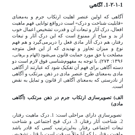
آگاهی
1-۲-۱-1.
آگاهی که اولین عنصر اهلیت ارتکاب جرم و به‌معنای
«قابلیت شناخت و درک» است درواقع توانایی فهم ماهیت
افعال، درک آثار و تبعات آن و قدرت تشخیص اعمال خوب
از بد و مباح از ممنوع است که این درک آثار و تبعات
رفتار، هم درک آثار مادی فعل را دربر‌می‌گیرد و هم فهم
نوع و میزان تجاوز و تهدیدی که از این فعل متوجه
مصلحت یا حق مورد حمایت قانون می‌شود (
،
الهام و برهانی
۱۳۹۶: ۲۷۴)
. با توجه به مفهوم‌شناسی فوق لازم است دو
دسته آگاهی برای فهم آن تفکیک شود که عبارتند از آگاهی
مادی به‌معنای طرح عنصر مادی در ذهن مرتکب و آگاهی
از نادرستی که به‌معنای آگاهی از قانون و تمایل به نقض
است.
الف) تصویرسازی ارتکاب جرم در ذهن مرتکب (آگاهی
مادی)
تصویرسازی دارای مراحلی است: 1. درک ماهیت رفتار،
2. شناخت آثار رفتار، 3. درک قبح اجتماعی و شناخت
تبعات اجتماعی رفتار. به‌این‌ترتیب کسی که قادر باشد
ماهیت رفتار را که آیا مثلاً سرقت است یا قتل، تشخیص