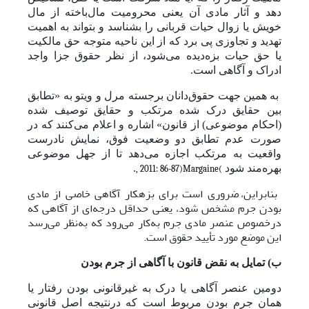
دهد و آثار مادی آن یعنی محرومیت مال‌باخته از مال
خویش یا زوال حیات قربانی را بشناسد و بتواند به اهمیت
تهدید و تجاوزی پی برد که از این ناحیه متوجه حق مالکیت
یا حق حیات بزه‌دیده می‌شود، از نظر حقوق جزا واجد
ادراک و آگاهی است.
به همین جهت حقوق‌دانان برجسته مرل و ویتو به «تطابق
بین حقایق درک شده مرتکب و حقایق توصیف شده
(احکام موضوعی) از قانون» اشاره و اعلام می‌کنند که در
صورت عدم تطابق دو وضعیت فوق، نمایش نادرست
واقعیت به مرتکب اجازه می‌دهد تا از جهل موضوعی
بهره‌مند شود
.
, 2011: 86-87)
Margaine
(
بنابراین، ضروری است برای بزهکار آگاهی خاصی از مادی
بودن جرم مشخص شود، یعنی حداقل درجه‌ای از آگاهی که
درخصوص عنصر مادی جرم به‌کار می‌رود که به‌نظر می‌رسد
این موضع مورد تأیید حقوق است.
ب) تمایل به نقض قانون با آگاهی از جرم بودن
دومین عنصر آگاهی یا درک به غیرقانونی بودن رفتار یا
همان جرم بودن مربوط است که درنتیجه اصل قانونی