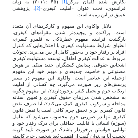
نگارش شده کلمان مرگن
(۴۵ :۲۰۱۱) به زبان
[1]
فرانسوی، تحت عنوان «اهلیت کیفری»
، پژوهشی
[2]
عمیق در این زمینه است.
دلایل واکاوی این مفهوم و کارکردهای آن متعدد
است: پراکنده و پیچیده‌‌‌تر شدن مقوله‌های کیفری،
بازگشت فزاینده مفهوم خطرناکی به قلمرو کیفری،
انطباق شرایط مسئولیت کیفری با اختلال‌‌هایی که کنترل
افراد بر رفتار خود را به‌طور کامل از بین می‌برند، تحولات
مربوط به عدالت کیفری اطفال، توسعه مسئولیت کیفری
اشخاص حقوقی، پیدایش کنشگران جدید متکی بر هوش
مصنوعی و خاصیت چندبعدی و مبهم خود این مفهوم
ازجمله این عناصر است. واکاوی این مفهوم در بستر
پرسش‌های زیر صورت ‌می‌گیرد. چه کسانی از اهلیت
ارتکاب جرم و تحمل کیفر برخوردارند؟، این مفهوم چگونه
به مشخص شدن مرز‌های حقوق کیفری و تعیین آستانه
مداخله و سرکوب کیفری کمک می‌کند؟، آیا صرف نقض
قانون کیفری برای تحقق جرم کافی است یا نقض قانون
کیفری تنها در صورتی
جرم محسوب می‌شود که عامل
(سوژه) انسانی با قابلیت حداقلی برای درک رفتار خود و
توانایی خواستن برخوردار باشد؟، در صورت تأیید گزینه
نخست آیا
می‌توان گفت از اهمیت بٌعد شخصی جرم کاسته