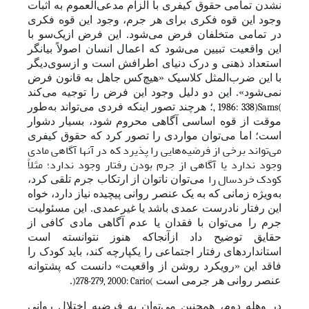
نشدن تمامی حقوق کیفری با الزام مدعی‌العموم به اثبات
وجود این قوه فکری برای هر جرم، وجود این قوه فکری
در تمامی متخلفان فرض می‌شود. این فرض از‌یک‌سو با
این واقعیت تبیین می‌شود که اعمال انسان اصولاً بیانگر
استعداد ذهنی و درک دنیای اطرافش است و از‌سوی‌دیگر
با این ضرب‌المثل کلاسیک «هیچ‌کس جاهل به قانون فرض
نمی‌شود». این دو دلیل وجود این فرض را توجیه می‌کند
؛ هرچند تصور اینکه فرد
ی می‌تواند به‌طور
, 1986: 338)
Sams
(
موقت از قوه اساسی آگاهی محروم شود، بسیار دشوار
است؛ اما
می‌توان مواردی را تصور کرد که حقوق کیفری
می‌تواند برخی از فرضیه‌‌هایی را پذیرد که در آنها آگاهی مادی
وجود ندارد یا آگاهی از جرم بودن رفتار وجود ندارد؛ مثلاً
کودک خردسال را
می‌توان ناتوان از ارتکاب جرم تلقی کرد،
به‌ویژه زمانی که به یک عنصر روانی پیچیده نیاز دارد، خواه
این رفتار نادرست عمدی باشد یا غیرعمدی. این مسئولیت
جرم را
می‌توان با فقدان یا عدم آگاهی مادی کافی از
حقایق توضیح داد از‌آنجا‌که هنوز نتوانسته است
استانداردهای رفتار اجتماعی را یکپارچه کند، باید کودک را
فاقد این «رویکرد روشن‌ از واقعیت» دانست که پشتوانه
عنصر روانی هر جرمی است
.
)
278-279
, 2000:
Cario
(
در وهله دوم، همچنین
می‌توان به فرضیه اختلال روانی