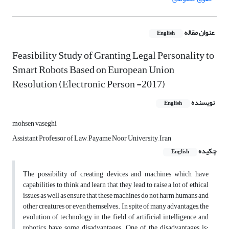
عنوان مقاله
English
Feasibility Study of Granting Legal Personality to
Smart Robots Based on European Union
Resolution (Electronic Person -2017)
نویسنده
English
mohsen vaseghi
Assistant Professor of Law, Payame Noor University, Iran
چکیده
English
The possibility of creating devices and machines which have
capabilities to think and learn that they lead to raise a lot of ethical
issues as well as ensure that these machines do not harm humans and
other creatures or even themselves. In spite of many advantages, the
evolution of technology in the field of artificial intelligence and
robotics have some disadvantages. One of the disadvantages is: