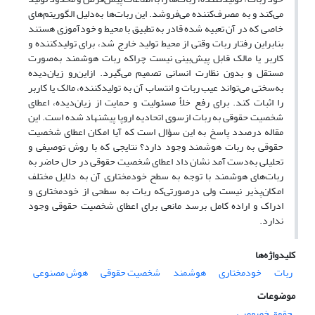
می‌کند و به مصرف‌کننده می‌فروشد‌. این ربات‌ها به‌دلیل الگوریتم‌های
خاصی که در آن تعبیه شده قادر به تطبیق با محیط و خودآموزی هستند
بنابراین رفتار ربات وقتی از محیط تولید خارج شد، برای تولیدکننده و
کاربر یا مالک قابل پیش‌بینی نیست چرا‌‌که ربات هوشمند به‌صورت
مستقل و بدون نظارت انسانی تصمیم می‌گیرد. از‌این‌رو زیان‌دیده
به‌سختی می‌تواند عیب ربات و انتساب آن به تولیدکننده‌، مالک یا کاربر
را اثبات کند‌. برای رفع خلأ مسئولیت و حمایت از زیان‌دیده، اعطای
شخصیت حقوقی به ربات از‌سوی اتحادیه اروپا پیشنهاد شده است. این
مقاله درصدد پاسخ به این سؤال است که آیا امکان اعطای شخصیت
حقوقی به ربات هوشمند وجود دارد؟ نتایجی که با روش توصیفی و
تحلیلی به‌دست آمد نشان داد اعطای شخصیت حقوقی در حال حاضر به
ربات‌های هوشمند با توجه به سطح خودمختاری آن به دلایل مختلف
امکان‌پذیر نیست ولی درصورتی‌که ربات به سطحی از خودمختاری و
ادراک و اراده کامل برسد مانعی برای اعطای شخصیت حقوقی وجود
ندارد.
کلیدواژه‌ها
ربات
خودمختاری
هوشمند
شخصیت حقوقی
هوش مصنوعی
موضوعات
حقوق خصوصی