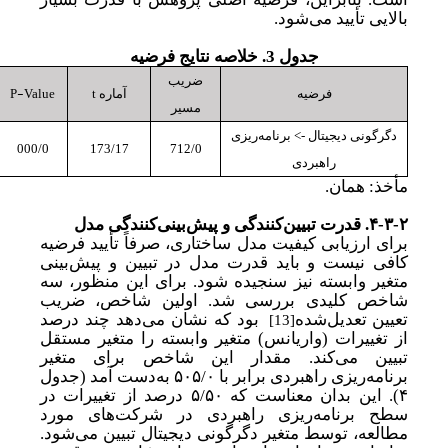
بالایی تأیید می‌شود.
جدول 3. خلاصه نتایج فرضیه‌
ضریب
P-Value
t
فرضیه
آماره
مسیر
دگرگونی دیجیتال -> برنامه‌ریزی
000/0
173/17
712/0
راهبردی
مأخذ: همان.
۴-۳-۲.
قدرت تبیین‌کنندگی و پیش‌بینی‌کنندگی مدل
برای ارزیابی کیفیت مدل ساختاری، صرفاً تأیید فرضیه
کافی نیست و باید قدرت مدل در تبیین و پیش‌بینی
متغیر وابسته نیز سنجیده شود. برای این منظور، سه
شاخص کلیدی بررسی شد. اولین شاخص، ضریب
تعیین
تعدیل‌شده
بود که نشان می‌دهد چند درصد
[13]
از تغییرات (واریانس) متغیر وابسته را متغیر مستقل
تبیین می‌کند. مقدار این شاخص برای متغیر
برنامه‌ریزی راهبردی برابر با ۵۰۵/۰ به
دست آمد (جدول
۴).
این بدان معناست که ۵/۵۰ درصد از تغییرات در
سطح برنامه‌ریزی راهبردی در شرکت‌های مورد
مطالعه، توسط متغیر دگرگونی دیجیتال تبیین می‌شود.