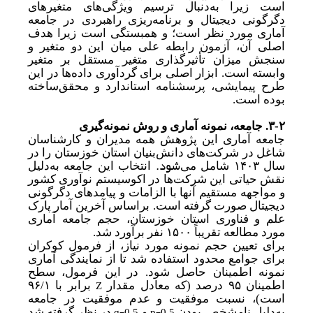
است زیرا به
دنبال ترسیم ویژگی‌های متغیرهای
دگرگونی دیجیتال و برنامه‌ریزی راهبردی در جامعه
آماری مورد نظر است؛ و همبستگی است زیرا هدف
اصلی آن، آزمون رابطه علی میان این دو متغیر و
سنجش میزان تأثیرگذاری متغیر مستقل بر متغیر
وابسته است. ابزار اصلی برای گردآوری داده‌ها در این
طرح پیمایشی، پرسشنامه استاندارد و محقق‌ساخته
بوده است.
۳-۲.
جامعه، نمونه آماری و روش نمونه‌گیری
جامعه آماری این پژوهش همه مدیران و کارشناسان
شاغل در شرکت‌های دانش‌بنیان استان خوزستان را در
‌شود.
سال
۱۴۰۳
شامل می
انتخاب این جامعه به
دلیل
نقش حیاتی این شرکت‌ها در اکوسیستم نوآوری کشور
و مواجهه مستقیم آنها با الزامات و پیامدهای دگرگونی
دیجیتال صورت گرفته است. براساس آخرین آمار پارک
علم و فناوری استان خوزستان، حجم جامعه آماری
مورد مطالعه تقریباً
۱۵۰۰
نفر برآورد شد.
برای تعیین حجم نمونه مورد نیاز، از فرمول کوکران
برای جوامع محدود استفاده شد تا از نمایندگی آماری
نمونه اطمینان حاصل شود. در این فرمول، سطح
Z
اطمینان
۹۵
درصد (که معادل مقدار
برابر با ۹۶/۱
است)، نسبت موفقیت و عدم موفقیت در جامعه
q=0.5
p=0.5
به
دلیل نامشخص بودن
و
در نظر گرفته شد