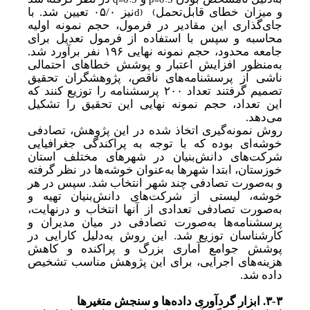
d)
(
و میزان خطای قابل
تحمل
نیز
۰۵/۰
تعیین شد. با
جای
گذاری این مقادیر در فرمول، حجم نمونه اولیه
محاسبه و سپس با استفاده از فرمول تعدیل برای
جامعه محدود، حجم نمونه نهایی
۱۹۶
نفر برآورد شد.
به
منظور افزایش اعتبار و پوشش خطاهای احتمالی
ناشی از پرسشنامه‌های ناقص، پژوهشگران تحقیق
تصمیم گرفت
ند
تعداد
۲۰۰
پرسشنامه را توزیع کنند که
این تعداد، حجم نمونه نهایی این تحقیق را تشکیل
می‌دهد.
روش نمونه‌گیری اتخاذ شده در این پژوهش، تصادفی
خوشه‌ای بوده که با توجه به پراکندگی جغرافیایی
شرکت‌های دانش‌بنیان در شهرهای مختلف استان
خوزستان، ابتدا شهرها به
عنوان خوشه‌ها در نظر گرفته
و به
صورت تصادفی چند شهر انتخاب شد. سپس در هر
خوشه، لیستی از شرکت‌های دانش‌بنیان تهیه و
به
صورت تصادفی تعدادی از آنها انتخاب و درنهایت،
پرسشنامه‌ها به
صورت تصادفی در میان مدیران و
کارشناسان توزیع شد. این روش به
دلیل کارایی در
پوشش جوامع آماری بزرگ و پراکنده و کاهش
هزینه‌های اجرایی، برای این پژوهش مناسب تشخیص
داده شد.
۳-۳. ابزار گردآوری داده‌ها و سنجش متغیرها