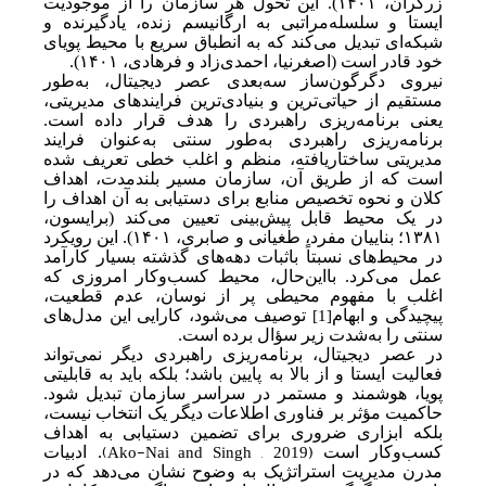
زرگران،
۱۴۰۱
). این تحول هر سازمان را از موجودیت
ایستا و سلسله‌مراتبی به ارگانیسم زنده، یادگیرنده و
شبکه‌ای تبدیل می‌کند که به انطباق سریع با محیط پویای
خود قادر است (اصغرنیا، احمدی‌زاد و فرهادی،
۱۴۰۱
).
نیروی دگرگون‌ساز سه
بعدی عصر دیجیتال، به
طور
مستقیم از حیاتی‌ترین و بنیادی‌ترین فرایندهای مدیریتی،
یعنی برنامه‌ریزی راهبردی را هدف قرار داده است.
برنامه‌ریزی راهبردی به
طور سنتی به
عنوان فرایند
مدیریتی ساختاریافته، منظم و اغلب خطی تعریف شده
است که از طریق آن، سازمان مسیر بلندمدت، اهداف
کلان و نحوه تخصیص منابع برای دستیابی به آن اهداف را
در یک محیط قابل پیش‌بینی تعیین می‌کند (برایسون،
۱۳۸۱
؛ بناییان مفرد، طغیانی و صابری،
۱۴۰۱
). این رویکرد
در محیط‌های نسبتاً باثبات دهه‌های گذشته بسیار کارآمد
عمل می‌کرد. با‌این‌حال، محیط کسب‌وکار امروزی که
اغلب با مفهوم
محیطی پر از نوسان، عدم قطعیت،
پیچیدگی و ابهام
توصیف می‌شود، کارایی این مدل‌های
[1]
سنتی را به
شدت زیر سؤال برده
است.
در عصر دیجیتال، برنامه‌ریزی راهبردی دیگر نمی‌تواند
فعالیت ایستا و از بالا به پایین باشد؛ بلکه باید به قابلیت
ی
پویا، هوشمند و مستمر در سراسر سازمان تبدیل شود.
حاکمیت مؤثر بر فناوری اطلاعات دیگر یک انتخاب نیست،
بلکه ابزاری ضروری برای تضمین دستیابی به اهداف
(
(Ako-Nai and Singh , 2019
کسب‌وکار است
. ادبیات
مدرن مدیریت استراتژیک به وضوح نشان
می‌دهد که در