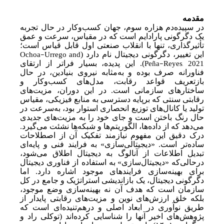
مقدمه
در سپیده‌دم هزاره سوم، جهان کسب‌وکار در حال تجربه
یک دگرگونی پارادایم است که در مقیاس، سرعت و عمق
تأثیرگذاری، تنها با انقلاب صنعتی اول قابل قیاس است؛
Ochoa-Urrego and
این تغییر، دگرگونی دیجیتال نام دارد (
Peña-Reyes, 2021
). این پدیده، بسیار فراتر از ارتقای
فناورانه صرف بوده و به‌مثابه نیروی بنیادین، در حال
بازتعریف قواعد رقابت، مدل‌های کسب‌وکار و
ساختارهای سازمانی است. در این دوران، مزیت‌های
رقابتی سنتی که بر‌پایه دسترسی به منابع فیزیکی، مقیاس
تولید یا کانال‌های توزیع انحصاری استوار بود، به
سرعت در
حال رنگ باختن است و جای خود را به مزیت‌های جدیدی
می‌دهد که از داده‌ها، الگوریتم‌ها و شبکه‌ها نشئت می‌گیرد.
درک دقیق این مفهوم نیازمند تفکیک آن از اصطلاحات
ساده‌تر است. «دیجیتالی‌سازی»
به فرایند فنی و پایه‌ای
تبدیل اطلاعات از آنالوگ به دیجیتال اطلاق می‌شود،
در‌حالی‌که «دیجیتال‌سازی»
به استفاده از فناوری دیجیتال
برای بهینه‌سازی فرایندهای موجود اشاره دارد. اما
دگرگونی دیجیتال، یک بازاندیشی استراتژیک و جامع در کل
سازمان است که هدف آن نه بهینه‌سازی وضع موجود،
بلکه خلق ارزش‌های نوین و مزیت‌های رقابتی پایدار از
طریق نوآوری در ابعاد اصلی و درهم‌تنیده‌ای است که
پژوهش‌های اخیر آنها را شناسایی کرده‌اند (توکلی راد و