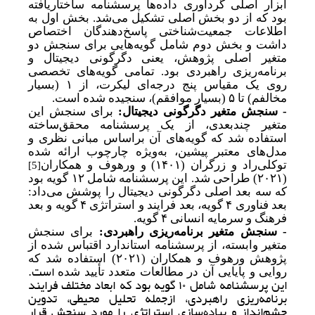
ابزار اصلی گردآوری داده‌ها پرسشنامه ساختاریافته
بود که از دو بخش اصلی تشکیل می‌شد. بخش اول به
اطلاعات جمعیت‌شناختی پاسخ‌دهندگان اختصاص
داشت و بخش دوم شامل گویه‌هایی برای سنجش دو
متغیر اصلی پژوهش، یعنی دگرگونی دیجیتال و
برنامه‌ریزی راهبردی بود. تمامی گویه‌های تخصصی
روی یک مقیاس پنج درجه‌ای لیکرت، از ۱ (بسیار
مخالفم) تا ۵ (بسیار موافقم)، سنجیده شده است.
- سنجش متغیر دگرگونی دیجیتال:
برای سنجش این
متغیر چندبعدی، از یک پرسشنامه محقق‌ساخته
استفاده شد که گویه‌های آن براساس مبانی نظری و
مدل‌های معتبر پیشین، به
ویژه چارچوب ارائه شده
توکلی‌راد و زرگران (۱۴۰۱) و ورهوف و همکاران
[5]
(۲۰۲۱) طراحی شد. این پرسشنامه شامل ۱۲ گویه بود
که سه بعد اصلی دگرگونی دیجیتال را پوشش می‌داد:
بعد فناوری ۴ گویه، بعد فرایند و استراتژی ۴ گویه و بعد
فرهنگ و سرمایه انسانی ۴ گویه.
- سنجش متغیر برنامه‌ریزی راهبردی:
برای سنجش
متغیر وابسته، از پرسشنامه استاندارد اقتباس شده از
پژوهش
ورهوف و همکاران (
۲۰۲۱)
استفاده شد که
است.
روایی و پایایی آن در مطالعات متعدد تأیید شده
این پرسشنامه شامل ۱۰ گویه بود که ابعاد مختلف فرایند
برنامه‌ریزی راهبردی، ازجمله تحلیل محیطی، تدوین
چشم‌انداز و پیاده‌سازی استراتژی را مورد سنجش قرار