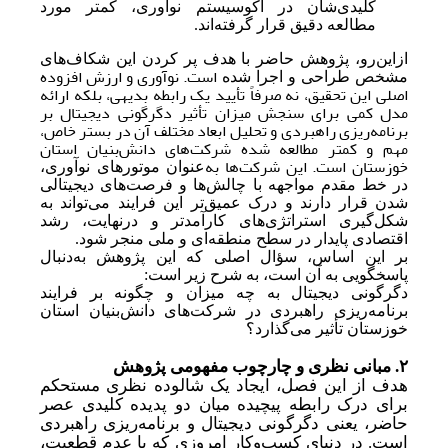
کلیدی‌شان در اکوسیستم نوآوری، کمتر مورد
مطالعه دقیق قرار گرفته‌اند.
از‌این‌رو، پژوهش حاضر با هدف پر کردن این شکاف‌های
است. نوآوری و ارزش افزوده
مشخص طراحی و اجرا شده
اصلی این تحقیق، نه صرفاً تأیید یک رابطه بدیهی، بلکه ارائه
مدل کمی برای سنجش میزان تأثیر دگرگونی دیجیتال بر
برنامه‌ریزی راهبردی و تحلیل ابعاد مختلف آن در بستر خاص،
مهم و کمتر مطالعه‌ شده شرکت‌های دانش‌بنیان استان
خوزستان است. این شرکت‌ها به
عنوان موتورهای نوآوری،
در خط مقدم مواجهه با چالش‌ها و فرصت‌های دیجیتالی
شدن قرار دارند و درک عمیق‌تر این فرایند می‌تواند به
شکل‌گیری استراتژی‌های کارآمدتر و درنهایت، رشد
اقتصادی پایدار در سطح منطقه‌ای و ملی منجر شود.
بر این اساس، سؤال اصلی که این پژوهش به
دنبال
پاسخگویی به آن است، به شرح زیر است:
دگرگونی دیجیتال به چه میزان و چگونه بر فرایند
برنامه‌ریزی راهبردی در شرکت‌های دانش‌بنیان استان
خوزستان تأثیر می‌گذارد؟
۲. مبانی نظری و چارچوب مفهومی پژوهش
هدف از این فصل، ایجاد یک شالوده نظری مستحکم
برای درک رابطه پیچیده میان دو پدیده کلیدی عصر
حاضر، یعنی دگرگونی دیجیتال و برنامه‌ریزی راهبردی
است. در دنیای کسب‌وکار امروزی که با عدم قطعیت،