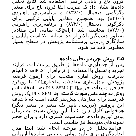
کرون باخ و پایایی ترکیبی استفاده شد. نتایج تحلیل
داده‌ها نشان داد که ضریب آلفا کرون باخ برای متغیر
دگرگونی دیجیتال (
۸۳۶/۰)
و برنامه‌ریزی راهبردی
(
۸۴۱/۰)
بود. همچنین، مقادیر پایایی ترکیبی برای
دگرگونی دیجیتال (
۸۷۲/۰)
و برنامه‌ریزی راهبردی
(
۸۷۸/۰)
محاسبه شد. از‌آنجا‌که تمامی این مقادیر
به
طور چشمگیر بالاتر از حد آستانه
۷/۰
است پایایی و
سازگاری درونی پرسشنامه پژوهش در سطح بسیار
مطلوبی تأیید می‌شود.
۳-۵.
روش تجزیه و تحلیل داده‌ها
پس از جمع‌آوری داده‌ها از طریق پرسشنامه، فرایند
SmartPLS4
تجزیه و تحلیل با استفاده از نرم‌افزار
انجام
پذیرفت. روش آماری منتخب برای آزمون فرضیه
پژوهش، مدل‌سازی معادلات ساختاری
با رویکرد
[10]
بود. انتخاب این
PLS-SEM)
(
حداقل مربعات جزئی
[11]
روش به چند دلیل صورت گرفت: اولاً،
PLS-SEM
یک روش
قدرتمند برای مدل‌های پیش‌بینی‌کننده است که با هدف
این پژوهش (بررسی تأثیر یک متغیر بر متغیر دیگر)
همخوانی کامل دارد. ثانیاً، این روش نسبت به نرمال
بودن توزیع داده‌ها حساسیت کمتری دارد و برای حجم
نمونه‌های متوسط نیز مناسب است.
فرایند تحلیل در دو مرحله انجام شد: ابتدا مدل
اندازه‌گیری برای تأیید روایی و پایایی سازه‌ها ارزیابی