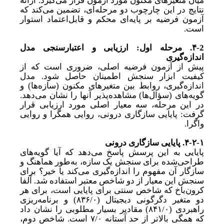
میان متغیرهای مکنون مورد آزمون قرار می‌گیرد. ارائه
نتایج در این چارچوب دو مرحله‌ای، تضمین می‌کند که
آزمون فرضیه بر پایه‌ای محکم و قابل
اعتماد استوار
است.
۴-2.
مرحله اول: ارزیابی و اعتبارسنجی مدل
اندازه‌گیری
پیش از آزمون فرضیه اصلی، ضروری است که از
کیفیت ابزار سنجش اطمینان حاصل شود. مدل
اندازه‌گیری، روابط بین متغیرهای مکنون (سازه‌ها) و
گویه‌های (سؤال‌ها) مشاهده‌پذیر آنها را نشان می‌دهد.
در این مرحله، سه معیار اصلی مورد ارزیابی قرار
گرفت: پایایی سازگاری درونی، روایی همگرا و روایی
واگرا.
۴-۲-۱.
پایایی سازگاری درونی
پایایی به این پرسش پاسخ می‌دهد که آیا گویه‌های
طراحی‌شده برای سنجش یک سازه، به
طور هماهنگ و
سازگار آن مفهوم را اندازه‌گیری می‌کند یا خیر؟ برای
سنجش این معیار از دو شاخص معتبر استفاده شد. آلفا
کرون‌باخ که شاخص سنتی برای پایایی است، برای هر
دو متغیر دگرگونی دیجیتال (
۸۳۶/۰)
و برنامه‌ریزی
راهبردی (
۸۴۱/۰)
مقادیر بسیار مطلوبی را نشان داد
که همگی بالاتر از حد آستانه
۷/۰
است. شاخص دوم،