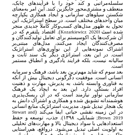
سلسله‌مراتبی و کند خود را با فرایندهای چابک،
منعطف و مشتری‌محور جایگزین کنند. این امر به
معنای
شکستن سیلوهای سازمانی و ایجاد همکاری یکپارچه
میان واحدهای مختلف است. در سطح استراتژیک، این
تحول به ظهور مدل‌های کسب‌وکار کاملاً جدیدی منجر
است
(
Kozarkiewicz, 2020
شده
). اقتصاد پلتفرم که در
آن شرکت‌ها یک اکوسیستم برای تعامل تولیدکنندگان و
مصرف‌کنندگان ایجاد می‌کنند، مدل‌های مبتنی‌بر
اشتراک نمونه‌هایی از این نوآوری‌های استراتژیک
است. در این بعد، استراتژی دیگر یک سند ثابت و
سالیانه نیست، بلکه فرایند یادگیری و انطباق مستمر
است.
بعد سوم که شاید مهم‌ترین بعد باشد، فرهنگ و سرمایه
انسانی است. موفقیت دگرگونی دیجیتال بیش از آنکه
به فناوری وابسته باشد، به پذیرش، مهارت و ذهنیت
افراد بستگی دارد. این بعد به ایجاد یک فرهنگ
سازمانی نوآور نیازمند است که در آن ریسک‌پذیری
هوشمندانه تشویق شده و همکاری و اشتراک دانش به
یک هنجار تبدیل شود. مدیریت استراتژیک منابع انسانی
Stewart and
در این زمینه نقشی حیاتی ایفا می‌کند (
Brown, 2019
; شمایلی، ۱۳۹۸). جذب، توسعه و حفظ
استعدادهایی با سواد دیجیتال بالا و مهارت‌های تحلیلی
به اولویت اصلی تبدیل می‌شود. درواقع، هم‌راستایی
حاکمیت فناوری با پیش‌نیازهای فرهنگی و انسانی،