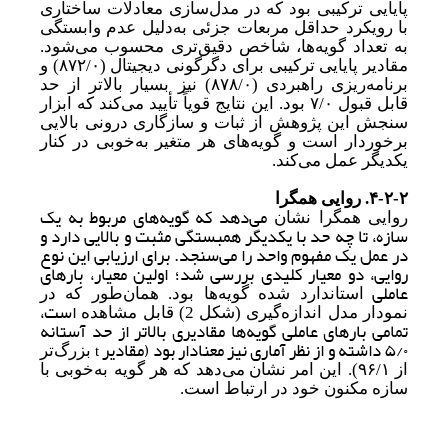
پایایی ترکیبی بود که در مدل‌سازی معادلات ساختاری
با رویکرد حداقل مربعات جزئی به
دلیل عدم وابستگی
به تعداد گویه‌ها، شاخص دقیق‌تری محسوب می‌شود.
مقادیر پایایی ترکیبی برای دگرگونی دیجیتال (
۸۷۲/۰)
و
برنامه‌ریزی راهبردی (
۸۷۸/۰)
نیز بسیار بالاتر از حد
قابل قبول ۷/۰ بود. این نتایج قویاً تأیید می‌کند که ابزار
سنجش این پژوهش از ثبات و سازگاری درونی بالایی
برخوردار است و گویه‌های هر متغیر به
خوبی در کنار
یکدیگر عمل می‌کند.
۴-۲-۲.
روایی همگرا
می‌دهد که گویه‌های مربوط به یک
روایی همگرا نشان
سازه، تا چه حد با یکدیگر همبستگی مثبت و بالایی دارد و
در عمل یک مفهوم واحد را می‌سنجد. برای ارزیابی این نوع
روایی، دو معیار کلیدی بررسی شد؛ اولین معیار، بارهای
عاملی
استاندارد شده گویه‌ها بود. همان‌طور که در
است،
نمودار مدل اندازه‌گیری (شکل 2
)
قابل مشاهده
تمامی بارهای عاملی گویه‌ها مقادیری بالاتر از حد آستانه
۵/۰ داشته و از نظر آماری نیز معنادار بود (مقادیر
t
بزرگ
تر
از ۹۶/۱
).
این امر نشان
می‌دهد که هر گویه به
خوبی با
سازه مکنون خود در ارتباط است.