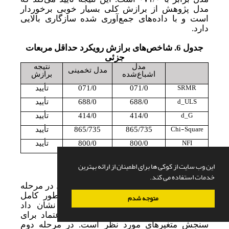
مدل پژوهش از برازش کلی بسیار خوبی برخوردار
است و با داده‌های جمع‌آوری‌ شده سازگاری بالایی
دارد.
جدول 6. شاخص
های برازش رویکرد حداقل مربعات
جزئی
مدل
نتیجه
مدل تخمینی
اشباع
شده
برازش
SRMR
071/0
071/0
تأیید
d_ULS
688/0
688/0
تأیید
d_G
414/0
414/0
تأیید
Chi-Square
865/735
865/735
تأیید
NFI
800/0
800/0
تأیید
مأخذ: همان.
این وب سایت از کوکی ها برای اطمینان از ارائه بهترین
خدمات استفاده می کند.
۴-۴.
خلاصه نتایج
تحلیل داده‌ها در دو مرحله اصلی انجام شد. در مرحله
اول، نتایج آزمون‌های پایایی و روایی به
طور کامل
متوجه شدم
کیفیت مدل اندازه‌گیری را تأیید کرد و نشان داد
پرسشنامه پژوهش ابزاری معتبر و قابل
اعتماد برای
سنجش متغیرهای مورد نظر است. در مرحله دوم