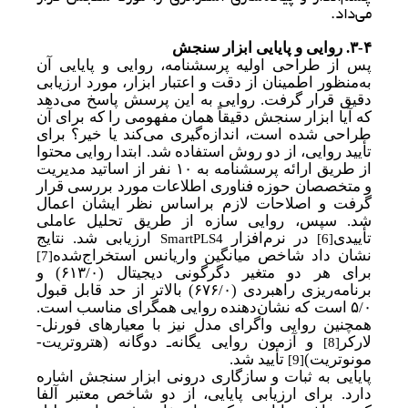
می‌داد.
۳-۴.
روایی و پایایی ابزار سنجش
پس از طراحی اولیه پرسشنامه، روایی و پایایی آن
به
منظور اطمینان از دقت و اعتبار ابزار، مورد ارزیابی
دقیق قرار گرفت. روایی به این پرسش پاسخ می‌دهد
که آیا ابزار سنجش دقیقاً همان مفهومی را که برای آن
طراحی شده است، اندازه‌گیری می‌کند یا خیر؟ برای
تأیید روایی، از دو روش استفاده شد. ابتدا روایی محتوا
از طریق ارائه پرسشنامه به
۱۰
نفر از اساتید مدیریت
و متخصصان حوزه فناوری اطلاعات مورد بررسی قرار
گرفت و اصلاحات لازم براساس نظر ایشان اعمال
شد. سپس، روایی سازه از طریق تحلیل عاملی
SmartPLS4
تأییدی
در نرم‌افزار
ارزیابی شد. نتایج
[6]
نشان داد شاخص میانگین واریانس استخراج
شده
[7]
برای هر دو متغیر دگرگونی دیجیتال (
۶۱۳/۰)
و
برنامه‌ریزی راهبردی (
۶۷۶/۰)
بالاتر از حد قابل قبول
۵/۰
است که نشان‌دهنده روایی همگرای مناسب است.
همچنین روایی واگرای مدل نیز با معیارهای فورنل-
لارکر
و
آزمون روایی یگانه‌ـ دوگانه (
هتروتریت-
[8]
مونوتریت)
تأیید شد.
[9]
پایایی به ثبات و سازگاری درونی ابزار سنجش اشاره
دارد. برای ارزیابی پایایی، از دو شاخص معتبر آلفا