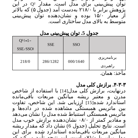
Q²
توان پیش‌بینی برای مدل است. مقدار
در این
پژوهش برابر با ۲۱۸/۰ به
دست آمد (جدول
۵)
که بالاتر
از معیار ۱۵/۰ بوده و نشان‌دهنده توان پیش‌بینی
متوسط به بالای مدل ساختاری است.
جدول 5. توان پیش‌بینی مدل
Q² (=
-
1
SSE
SSO
SSE/SSO)
برنامه‌ریزی
218/0
286/1282
000/1640
راهبردی
مأخذ: همان.
۴-۳-۳.
برازش کلی مدل
درنهایت، برازش کلی مدل
با استفاده از شاخص
[14]
مدرن و معتبر ریشه میانگین مربعات باقی‌مانده
استاندارد شده
ارزیابی شد. این شاخص، تفاوت
[15]
بین ماتریس همبستگی مشاهده
‌شده در داده‌ها و
ماتریس همبستگی استنباط‌ شده مدل را نشان می‌دهد
و مقادیر کمتر از ۰۸/۰ نشان‌دهنده برازش خوب مدل
است. نتایج تحلیل (جدول
6)
نشان داد که مقدار ریشه
میانگین مربعات باقی‌مانده استاندارد شده
برای این
مدل برابر با ۰۷۱/۰ است. این نتیجه تأیید می‌کند که