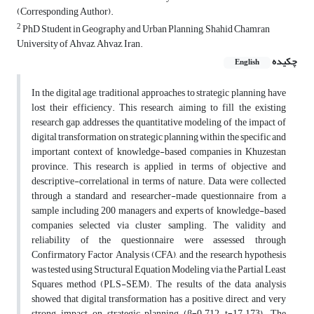
(Corresponding Author).
2
PhD Student in Geography and Urban Planning, Shahid Chamran
University of Ahvaz, Ahvaz, Iran.
چکیده
English
In the digital age, traditional approaches to strategic planning have
lost their efficiency. This research, aiming to fill the existing
research gap, addresses the quantitative modeling of the impact of
digital transformation on strategic planning within the specific and
important context of knowledge-based companies in Khuzestan
province. This research is applied in terms of objective and
descriptive-correlational in terms of nature. Data were collected
through a standard and researcher-made questionnaire from a
sample including 200 managers and experts of knowledge-based
companies selected via cluster sampling. The validity and
reliability of the questionnaire were assessed through
Confirmatory Factor Analysis (CFA), and the research hypothesis
was tested using Structural Equation Modeling via the Partial Least
Squares method (PLS-SEM). The results of the data analysis
showed that digital transformation has a positive, direct, and very
strong impact on strategic planning (β=0.712, t=17.173). The