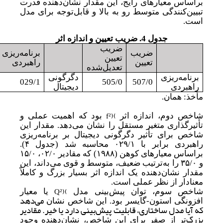
براساس معیارهای رایج، این مقدار نشان‌دهنده قدرت
تبیین‌کنندگی متوسط رو به بالا و قابل‌توجه برای مدل
است.
جدول 4. ضریب تعیین و
اندازه اثر
ضریب
ضریب
برنامه‌ریزی
تعیین
تعیین
راهبردی
تعدیل
شده
برنامه‌ریزی
دگرگونی
029/1
505/0
507/0
راهبردی
دیجیتال
مأخذ: همان.
f²)
(
شاخص دوم، اندازه اثر
بود که اهمیت عملی و
تأثیرگذاری متغیر مستقل را نشان
می‌دهد. مقدار این
شاخص برای تأثیر دگرگونی دیجیتال بر برنامه‌ریزی
راهبردی برابر با
۰۲۹/۱
محاسبه شد (جدول
۴).
براساس معیارهای کوهن (
۱۹۸۸)
که مقادیر ۰۲/۰، ۱۵/۰
و ۳۵/۰ را به
ترتیب ضعیف، متوسط و قوی می‌داند، این
مقدار نشان‌دهنده یک اندازه اثر بسیار بزرگ و کاملاً
معنادار از نظر عملی است.
Q²)
(
شاخص سوم، توان پیش‌بینی مدل
یا معیار
می‌دهد
افزونگی استون-گایسر بود. این شاخص نشان
که آیا مدل ساختاری، قابلیت پیش‌بینی دارد یا خیر. مقادیر
بزرگ
تر از صفر برای این شاخص، نشان‌دهنده وجود