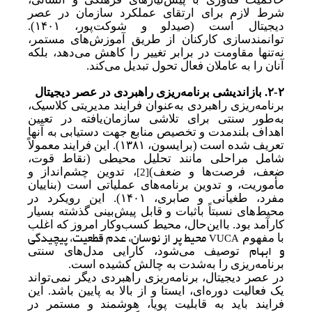
شرط لازم برای ارتقای عملکرد سازمان در عصر
دیجیتال است (صیدلو و شوکت‌پور، ۱۴۰۱).
توانمندسازی کارکنان از طریق آموزش‌های مستمر،
نه
تنها مقاومت در برابر تغییر را کاهش می‌دهد، بلکه
آنان را به عاملان فعال تحول تبدیل می‌کند.
۲-۲.
بازاندیشی برنامه‌ریزی راهبردی در عصر دیجیتال
برنامه‌ریزی راهبردی به
عنوان فرایند مدیریتی کلاسیک،
به
طور سنتی برای تلاشی سازمان‌یافته در تعیین
اهداف بلندمدت و تخصیص منابع جهت دستیابی به آنها
تعریف شده است (برایسون،
۱۳۸۱
). این فرایند معمولاً
شامل مراحلی مانند تحلیل محیطی (نقاط قوت،
ضعف، فرصت‌ها و ضعف)
،
تدوین چشم‌انداز و
[2]
مأموریت، و تدوین برنامه‌های عملیاتی است (بناییان
مفرد، طغیانی و صابری،
۱۴۰۱
). این رویکرد در
محیط‌های نسبتاً باثبات و قابل پیش‌بینی گذشته بسیار
کارآمد بود. با‌این‌حال، محیط کسب‌وکار امروز که اغلب
محیط پر از نوسان، عدم قطعیت، پیچیدگی
VUCA
با مفهوم
و ابهام
توصیف می‌شود، کارایی مدل‌های سنتی
برنامه‌ریزی را به
شدت به چالش کشیده است.
در عصر دیجیتال، برنامه‌ریزی راهبردی دیگر نمی‌تواند
یک فعالیت دوره‌ای، ایستا و از بالا به پایین باشد. این
فرایند باید به قابلیت پویا، هوشمند و مستمر در