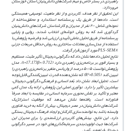
راهبردی در بستر خاص و مهم شرکت‌های دانش‌بنیان استان خوزستان
می‌پردازد.
این تحقیق از نظر هدف، کاربردی و از نظر ماهیت، توصیفی-همبستگی
است. داده‌ها از طریق یک پرسشنامه استاندارد و محقق‌ساخته از
نمونه‌ای شامل
۲۰۰
نفر از مدیران و کارشناسان شرکت‌های دانش‌بنیان
گردآوری شد که به
روش خوشه‌ای انتخاب شدند. روایی و پایایی
پرسشنامه از طریق تحلیل عاملی تأییدی ارزیابی شد و فرضیه پژوهش با
استفاده از مدل‌سازی معادلات ساختاری به روش حداقل مربعات جزئی
(
PLS-SEM)
مورد آزمون قرار گرفت.
نتایج تحلیل داده‌ها نشان داد که دگرگونی دیجیتال تأثیر مثبت، مستقیم
و بسیار قوی بر برنامه‌ریزی راهبردی دارد (0.712
,
β=
17.173
t=
).
مدل
پژوهش توانست
۵۰/۵
درصد از واریانس متغیر برنامه‌ریزی راهبردی را
تبیین کند (0.505
R²=
)
که نشان‌دهنده قدرت تبیین‌کنندگی قابل‌توجه
است. تحلیل ابعاد نشان داد بُعد انسانی و فرهنگی دگرگونی دیجیتال،
بیشترین تأثیر را دارد. نوآوری اصلی این پژوهش، ارائه یک مدل کمی
معتبر و تأکید بر نقش محوری سرمایه انسانی در مقایسه با ابعاد صرفاً
فناورانه است. یافته‌ها نشان می‌دهد که موفقیت استراتژیک
شرکت‌های دانش‌بنیان در عصر دیجیتال، بیش از آنکه به خرید فناوری
وابسته باشد به توانمندسازی کارکنان و ایجاد فرهنگ دیجیتال بستگی
دارد. این نتایج، بینش‌های کاربردی ارزشمندی را برای مدیران این
شرکت‌ها جهت اولویت‌بندی سرمایه‌گذاری‌های خود در مسیر دگرگونی
دیجیتال فراهم می‌آورد.