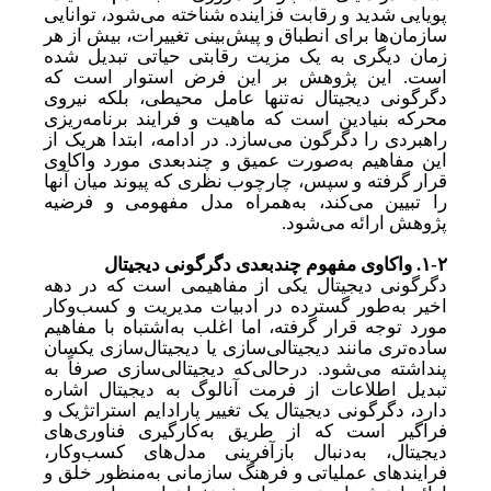
پویایی شدید و رقابت فزاینده شناخته می‌شود، توانایی
سازمان‌ها برای انطباق و پیش‌بینی تغییرات، بیش از هر
زمان دیگری به یک مزیت رقابتی حیاتی تبدیل شده
است. این پژوهش بر این فرض استوار است که
دگرگونی دیجیتال نه
تنها عامل محیطی، بلکه نیروی
محرکه بنیادین است که ماهیت و فرایند برنامه‌ریزی
راهبردی را دگرگون می‌سازد. در ادامه، ابتدا هریک از
این مفاهیم به
صورت عمیق و چندبعدی مورد واکاوی
قرار گرفته و سپس، چارچوب نظری که پیوند میان آنها
را تبیین می‌کند، به
همراه مدل مفهومی و فرضیه
پژوهش ارائه می‌‌شود.
۱-۲.
واکاوی مفهوم چندبعدی دگرگونی دیجیتال
دگرگونی دیجیتال یکی از مفاهیمی است که در دهه
اخیر به
طور گسترده در ادبیات مدیریت و کسب‌وکار
مورد توجه قرار گرفته، اما اغلب به
اشتباه با مفاهیم
ساده‌تری مانند دیجیتالی‌سازی یا دیجیتال‌سازی یکسان
پنداشته می‌شود. درحالی‌که دیجیتالی‌سازی صرفاً به
تبدیل اطلاعات از فرمت آنالوگ به دیجیتال اشاره
دارد، دگرگونی دیجیتال یک تغییر پارادایم استراتژیک و
فراگیر است که از طریق به‌کارگیری فناوری‌های
دیجیتال، به
دنبال بازآفرینی مدل‌های کسب‌وکار،
فرایندهای عملیاتی و فرهنگ سازمانی به
منظور خلق و