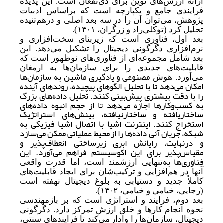
ارائه ارزش‌های نوین برای ذی‌نفعان است. این پدیده
فرایندی جامع و یکپارچه است که براساس ادبیات
پژوهش، می‌توان آن را در سه بعد اصلی و درهم‌تنیده
تحلیل کرد (توکلی‌راد و زرگران، ۱۴۰۱).
بعد اول، فناوری است که زیربنای سخت‌افزاری و
نرم‌افزاری دگرگونی دیجیتال را تشکیل می‌دهد. این
بعد شامل مجموعه‌ای از فناوری‌های نوظهور است که
قابلیت‌های جدیدی را برای سازمان‌ها به ارمغان
مصنوعی و یادگیری ماشین به سازمان‌ها
می‌آورد. هوش
امکان می‌دهد تا با تحلیل الگوهای پیچیده، روندهای آینده
را با دقت بیشتری پیش‌بینی کنند. تحلیل داده‌های بزرگ
به کسب‌وکارها اجازه می‌دهد تا از حجم انبوه داده‌های
ساختاریافته و ساختارنیافته، بینش‌های استراتژیک
استخراج کنند. اینترنت اشیا با اتصال اشیا فیزیکی به
شبکه، جریان آنی داده‌ها را از محیط عملیاتی ممکن می‌سازد
و درنهایت، رایانش ابری زیرساختی انعطاف‌پذیر و
مقیاس‌پذیر برای این اکوسیستم فراهم می‌آورد. این
فناوری‌ها به
تنهایی ارزشمند است، اما قدرت واقعی
آنها در هم‌افزایی و ترکیب
شان برای ایجاد قابلیت‌های
کاملاً جدید و دستیابی به بلوغ دیجیتال نهفته است
(رجایی، خیامی و خیامی، ۱۴۰۲).
بعد دوم، فرایند و استراتژی است که بر بازمهندسی
نحوه انجام کارها و خلق ارزش تمرکز دارد. دگرگونی
دیجیتال، سازمان‌ها را وادار می‌کند تا فرایندهای سنتی،