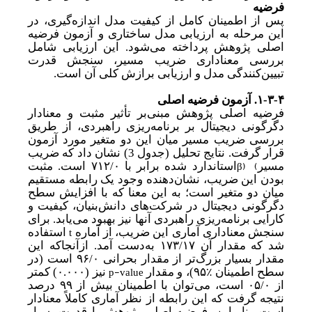
فرضیه
پس از اطمینان کامل از کیفیت مدل اندازه‌گیری، در
این مرحله به ارزیابی مدل ساختاری و آزمون فرضیه
اصلی پژوهش پرداخته می‌شود. این ارزیابی شامل
بررسی معناداری ضریب مسیر، سنجش قدرت
تبیین‌کنندگی مدل و ارزیابی برازش کلی آن است.
۱-۳-۴. آزمون فرضیه اصلی
فرضیه اصلی پژوهش مبنی‌بر تأثیر مثبت و معنادار
دگرگونی دیجیتال بر برنامه‌ریزی راهبردی، از طریق
بررسی ضریب مسیر میان این دو متغیر مورد آزمون
قرار گرفت. نتایج تحلیل (جدول 3
)
نشان داد که ضریب
β)
(
مسیر
استاندارد شده برابر با ۷۱۲/۰ است. مثبت
بودن این ضریب، نشان‌دهنده وجود یک رابطه مستقیم
میان دو متغیر است؛ به این معنا که با افزایش سطح
دگرگونی دیجیتال در شرکت‌های دانش‌بنیان، کیفیت و
کارایی برنامه‌ریزی راهبردی آنها نیز بهبود می‌یابد. برای
t
سنجش معناداری آماری این ضریب، از آماره
استفاده
شد که مقدار آن ۱۷۳/۱۷ به
دست آمد. از‌آنجا‌که این
مقدار بسیار بزرگ
تر از مقدار بحرانی ۹۶/۰ است (در
٪
p-value
سطح اطمینان
۹۵)
، و مقدار
نیز (
۰.۰۰۰)
کمتر
از ۰۵/۰ است، می‌توان با اطمینان بیش از
۹۹
درصد
نتیجه گرفت که این رابطه از نظر آماری کاملاً معنادار
است. بنابراین، فرضیه اصلی پژوهش با قدرت بسیار