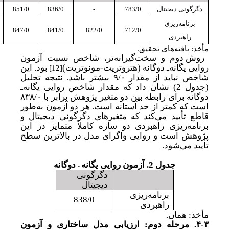
دگرگونی دیجیتال
783/0
-
836/0
851/0
برنامه‌ریزی
847/0
841/0
822/0
712/0
راهبردی
مأخذ: یافته‌های تحقیق.
روش دوم و سخت‌گیرانه‌تر، شاخص نسبت
آزمون
روایی یگانه‌ـ دوگانه (
هتروتریت-مونوتریت)
بود. این
[12]
شاخص نباید از مقدار
۹/۰
بیشتر باشد. نتیجه تحلیل
(جدول 2
)
نشان داد که مقدار شاخص
روایی یگانه‌ـ
دوگانه
برای رابطه بین دو متغیر پژوهش برابر با ۸۳۸/۰
است که کمتر از حد آستانه است. هر دو آزمون به
طور
قاطع تأیید می‌کند که متغیرهای دگرگونی دیجیتال و
برنامه‌ریزی راهبردی دو سازه کاملاً متمایز در این
پژوهش است و روایی واگرای مدل در بالاترین سطح
تأیید می‌شود.
–
جدول 2. آزمون روایی یگانه
دوگانه
دگرگونی
دیجیتال
برنامه‌ریزی
838/0
راهبردی
مأخذ: همان.
۴-۳.
مرحله دوم: ارزیابی مدل ساختاری و آزمون