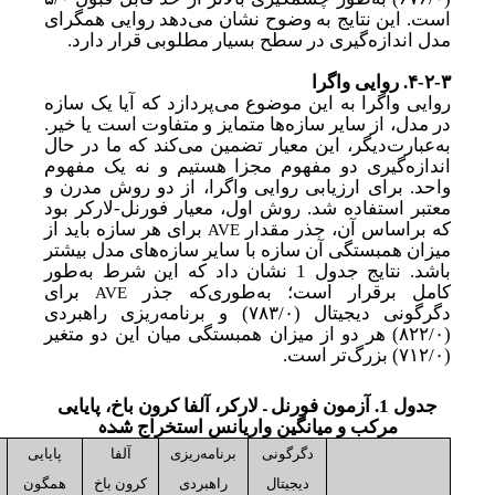
است. این نتایج به وضوح نشان ‌می‌دهد روایی همگرای
مدل اندازه‌گیری در سطح بسیار مطلوبی قرار دارد.
۴-۲-۳.
روایی واگرا
روایی واگرا به این موضوع می‌پردازد که آیا یک سازه
در مدل، از سایر سازه‌ها متمایز و متفاوت است یا خیر.
به
عبارت
دیگر، این معیار تضمین می‌کند که ما در حال
اندازه‌گیری دو مفهوم مجزا هستیم و نه یک مفهوم
واحد. برای ارزیابی روایی واگرا، از دو روش مدرن و
معتبر استفاده شد. روش اول، معیار فورنل-لارکر بود
AVE
که براساس آن، جذر مقدار
برای هر سازه باید از
میزان همبستگی آن سازه با سایر سازه‌های مدل بیشتر
باشد. نتایج جدول
1
نشان داد که این شرط به
طور
AVE
کامل برقرار است؛ به
طوری‌که جذر
برای
دگرگونی دیجیتال (
۷۸۳/۰)
و برنامه‌ریزی راهبردی
(
۸۲۲/۰)
هر دو از میزان همبستگی میان این دو متغیر
(
۷۱۲/۰)
بزرگ
تر است.
–
جدول 1. آزمون فورنل
لارکر، آلفا کرون باخ، پایایی
شده
مرکب و میانگین واریانس استخراج
دگرگونی
برنامه‌ریزی
آلفا
پایایی
دیجیتال
راهبردی
کرون باخ
همگون