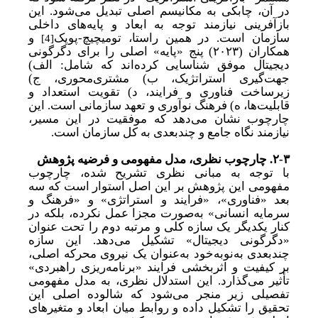
در آن، چابکی به مکانیسم اصلی تبدیل می‌شود. این
بازآفرینی نیازمند توجه به ابعاد و پایه‌های داخلی
سازمان است. در همین راستا، تومیچیچ-پوپک
و
[4]
همکاران (۲۰۲۳) پنج «پایه» اصلی را برای دگرگونی
دیجیتال موفق شناسایی کرده‌اند که شامل: الف)
جهت‌گیری استراتژیک، ب) مشتری‌محوری، ج)
زیرساخت فناوری و فرایند، د) تقویت استعداد و
قابلیت‌ها، ه) فرهنگ نوآوری و تعهد سازمانی است. این
چارچوب نشان می‌دهد که موفقیت در این مسیر،
نیازمند نگاه جامع و چندبعدی به کل سازمان است.
۲-۳.
چارچوب نظری، مدل مفهومی و فرضیه پژوهش
با توجه به مبانی نظری تشریح شده، چارچوب
مفهومی این پژوهش بر این اصل استوار است که سه
بعد «فناوری»، «فرایند و استراتژی» و «فرهنگ و
سرمایه انسانی» به
صورت مجزا عمل نکرده، بلکه در
کنار یکدیگر یک سازه کلی و مرتبه دوم را تحت عنوان
«دگرگونی دیجیتال» تشکیل می‌دهد. این سازه
چندبعدی به‌نوبه‌خود به
عنوان یک نیروی محرکه اصلی،
بر کیفیت و اثربخشی فرایند «برنامه‌ریزی راهبردی»
تأثیر می‌گذارد. این استدلال نظری، به مدل مفهومی
تفصیلی زیر منجر می‌شود که شالوده اصلی این
تحقیق را تشکیل داده و روابط میان ابعاد و متغیرهای