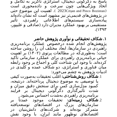
پاسخ به دگرگونی دیجیتال، استراتژی ناگزیر به تکامل و
اتخاذ ویژگی‌هایی چون سرعت و داده‌محوری است
)
(
, 2023
Crișan and Pinco
Bozintan,
. اهمیت این موضوع حتی
در پژوهش‌های قدیمی‌تر نیز مشهود است که نشان داده‌اند
پیاده‌سازی سیستم‌های اطلاعاتی راهبردی، تأثیر
مستقیمی بر بهبود عملکرد مدیران دارد (صادقی و علیپور،
).
۱۳۹۳
۱.
شکاف تحقیقاتی و نوآوری پژوهش حاضر
پژوهش‌های انجام شده درخصوص عملکرد برنامه‌ریزی
راهبردی در سازمان‌ها، ابعاد مختلف آن را روشن ساخته
است؛ به‌طور‌
ی‌
که در مطالعات پرتوی (
۱۴۰۲)
بر اهمیت
حیاتی برنامه‌ریزی راهبردی برای عملکرد سازمانی تأکید
کرده‌اند. با وجود این شناخت کلی و اجماع بر وجود رابطه
میان فناوری و استراتژی، دو شکاف عمده و کلیدی در
ادبیات پژوهش به چشم می‌خورد:
شکاف روش‌شناختی:
اغلب تحقیقات به
صورت کیفی
یا توصیفی به موضوع دیجیتال پرداخته‌اند. در‌نتیجه،
کمبود مدل‌سازی کمی برای سنجش دقیق میزان و
شدت تأثیرگذاری دگرگونی دیجیتال بر فرایند
برنامه‌ریزی راهبردی به
شدت احساس می‌شود.
:
شکاف زمینه‌ای
تحقیقات موجود عمدتاً بر
سازمان‌های بزرگ در اقتصادهای توسعه‌یافته
متمرکز بوده‌اند و شرکت‌های دانش‌بنیان در
اقتصادهای نوظهور مانند ایران، با وجود نقش