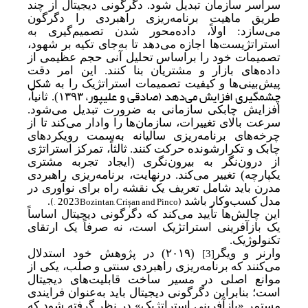
سراسر سازمان تبدیل شود. دگرگونی دیجیتال از چند
طریق ماهیت برنامه‌ریزی راهبردی را دگرگون
می‌سازد: اولاً، داده‌محور شدن تصمیم‌گیری به
استراتژیست‌ها اجازه می‌دهد تا به
جای تکیه بر شهود،
تصمیمات خود را براساس تحلیل آنی حجم عظیمی از
داده‌های بازار و مشتریان بنا کنند. این امر دقت
شکل
پیش‌بینی‌ها و کیفیت تصمیمات استراتژیک را به
چشمگیری افزایش می‌دهد (صادقی و علیپور،
۱۳۹۳
). ثانیاً،
افزایش چابکی سازمانی به ضرورت تبدیل می‌شود.
سرعت بالای تغییرات، سازمان‌ها را وادار می‌کند تا از
چرخه‌های برنامه‌ریزی سالیانه به
سمت رویکردهای
چابک و تکرارشونده حرکت کنند. ثالثاً، تمرکز استراتژی
از درون‌نگر به بیرون‌نگری (ایجاد تجربه مشتری
یکپارچه) تغییر می‌کند. درنهایت، برنامه‌ریزی راهبردی
مدرن باید شامل تعریف یک نقشه راه برای نوآوری در
)
(
, 2023
Bozintan, Crișan and Pinco
مدل کسب‌وکار باشد
.
این چالش‌ها تأیید می‌کند که دگرگونی دیجیتال اساساً
یک بازآفرینی استراتژیک است، نه صرفاً یک ارتقای
تکنولوژیک.
وارنر و ویگر
(۲۰۱۹) در پژوهش خود استدلال
[3]
می‌کنند که برنامه‌ریزی راهبردی سنتی و صلب، یکی از
موانع اصلی در مسیر ساخت قابلیت‌های دیجیتال
است؛ بنابراین دگرگونی دیجیتال باید به
عنوان فرایندی
مستمر
«
بازآفرینی استراتژیک» در نظر گرفته شود که