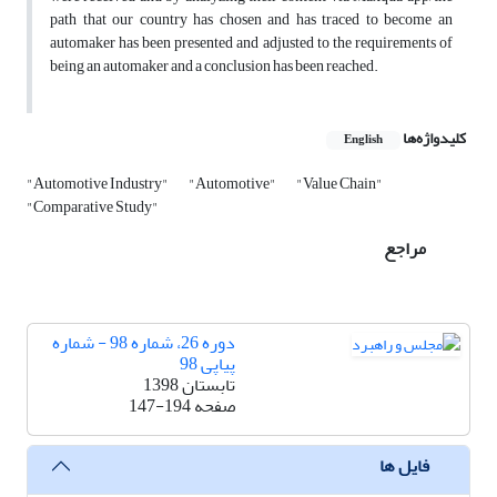
path that our country has chosen and has traced to become an
automaker has been presented and adjusted to the requirements of
being an automaker and a conclusion has been reached.
کلیدواژه‌ها
English
"Automotive Industry"
"Automotive"
"Value Chain"
"Comparative Study"
مراجع
دوره 26، شماره 98 - شماره
پیاپی 98
تابستان 1398
صفحه
147-194
فایل ها