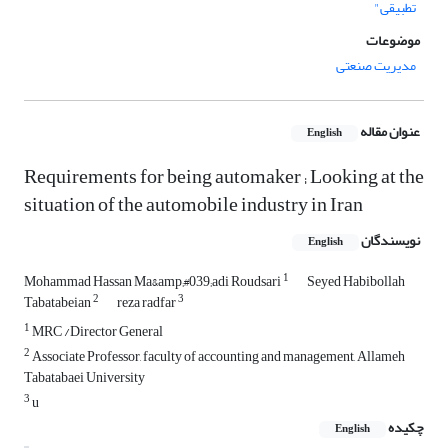
تطبیقی"
موضوعات
مدیریت صنعتی
عنوان مقاله
English
Requirements for being automaker ; Looking at the
situation of the automobile industry in Iran
نویسندگان
English
1
Mohammad Hassan Ma&amp;#039;adi Roudsari
Seyed Habibollah
2
3
Tabatabeian
reza radfar
1
MRC /Director General
2
Associate Professor, faculty of accounting and management, Allameh
Tabatabaei University
3
u
چکیده
English