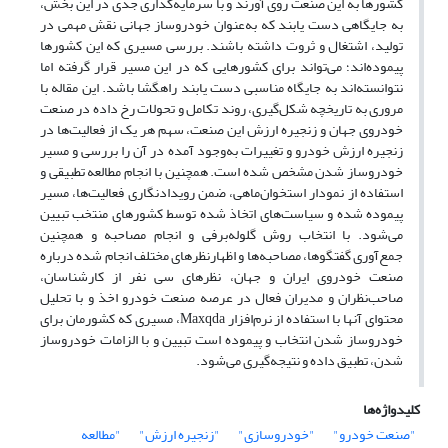
کشورها به این صنعت روی آورند و با سرمایه‌گذاری جدی در این بخش،
به جایگاهی دست یابند که به‌عنوان خودروساز جهانی نقش مهمی در
تولید، اشتغال و ثروت داشته باشند. بررسی مسیری که این کشورها
پیموده‌اند؛ می‌تواند برای کشورهایی که در این مسیر قرار گرفته اما
نتوانسته‌اند به جایگاه مناسبی دست یابند راهگشا باشد. این مقاله با
مروری به تاریخچه شکل‌گیری، روند تکامل و تحولات رخ داده در صنعت
خودروی جهان و زنجیره ارزش این صنعت، سهم هر یک از فعالیت‌ها در
زنجیره ارزش خودرو و تغییرات به‌وجود آمده در آن را بررسی و مسیر
خودروساز شدن مشخص شده است. همچنین با انجام مطالعه تطبیقی و
استفاده از نمودار استخوان‌ماهی، ضمن رویدادنگاری فعالیت‌ها‌، مسیر
پیموده شده و سیاست‌های اتخاذ شده توسط کشورهای منتخب تبیین
می‌شود. با انتخاب روش گلوله‌برفی و انجام مصاحبه و همچنین
جمع‌آوری گفتگوها، مصاحبه‌ها و اظهار‌‌نظرهای مختلف انجام شده در‌باره
صنعت خودروی ایران و جهان، نظرهای سی نفر از کارشناسان،
صاحب‌نظران و مدیران فعال در عرصه صنعت خودرو اخذ و با تحلیل
محتوای آنها با استفاده از نرم‌افزار Maxqda، مسیر‌ی که کشورمان برای
خودروساز شدن انتخاب و پیموده است تبیین و با الزامات خودروساز
شدن، تطبیق داده و نتیجه‌گیری می‌شود.
کلیدواژه‌ها
"صنعت خودرو"
"خودروسازی"
"زنجیره ارزش"
"مطالعه