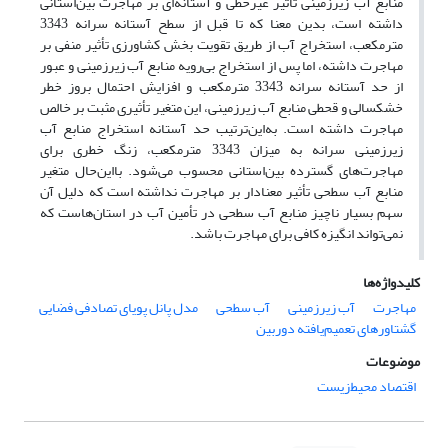
منابع آب زیرزمینی تأثیر غیرخطی و آستانه‌ای بر مهاجرت بین‌استانی
داشته است، بدین معنا که تا قبل از سطح آستانه سرانه 3343
مترمکعب، استخراج آب از طریق تقویت بخش کشاورزی تأثیر منفی بر
مهاجرت داشته، اما پس از استخراج بی‌رویه منابع آب زیرزمینی و عبور
از حد آستانه سرانه 3343 مترمکعب و افزایش احتمال بروز خطر
خشکسالی و قحطی منابع آب زیرزمینی، این متغیر تأثیری مثبت بر خالص
مهاجرت داشته است. به‌این‌ترتیب حد آستانه استخراج منابع آب
زیرزمینی سرانه به میزان 3343 مترمکعب، زنگ خطری برای
مهاجرت‌های گسترده بین‌استانی محسوب می‌شود. با‌این‌حال متغیر
منابع آب سطحی تأثیر معنادار بر مهاجرت نداشته است که دلیل آن
سهم بسیار ناچیز منابع آب سطحی در تأمین آب در استان‌ها‌ست که
نمی‌تواند انگیزه کافی برای مهاجرت باشد.
کلیدواژه‌ها
مهاجرت
آب زیرزمینی
آب سطحی
مدل پانل پویای تصادفی فضایی
گشتاورهای تعمیم‌یافته دوربین
موضوعات
اقتصاد محیط‌زیست