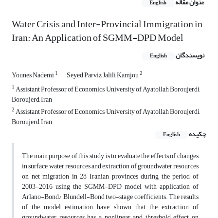
عنوان مقاله
English
Water Crisis and Inter-Provincial Immigration in
Iran: An Application of SGMM-DPD Model
نویسندگان
English
1
2
Younes Nademi
Seyed Parviz Jalili Kamjou
1
Assistant Professor of Economics, University of Ayatollah Boroujerdi,
Boroujerd, Iran
2
Assistant Professor of Economics, University of Ayatollah Boroujerdi,
Boroujerd, Iran
چکیده
English
The main purpose of this study is to evaluate the effects of changes
in surface water resources and extraction of groundwater resources
on net migration in 28 Iranian provinces during the period of
2003-2016 using the SGMM-DPD model with application of
Arlano-Bond/ Blundell-Bond two-stage coefficients. The results
of the model estimation have shown that the extraction of
groundwater resources has a nonlinear and threshold effect on