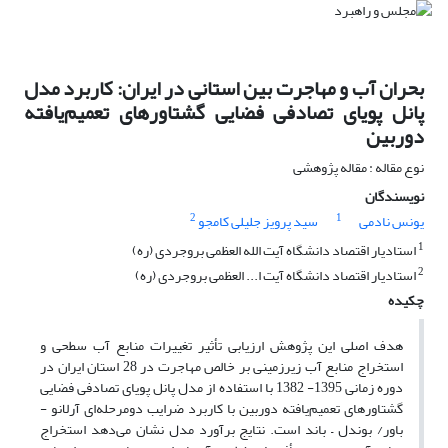
بحران آب و مهاجرت بین استانی در ایران: کاربرد مدل
پانل پویای تصادفی فضایی گشتاورهای تعمیم‌یافته
دوربین
نوع مقاله : مقاله پژوهشی
نویسندگان
2
1
یونس نادمی
سید پرویز جلیلی کامجو
1
استادیار اقتصاد دانشگاه آیت الله العظمی بروجردی (ره)
2
استادیار اقتصاد دانشگاه آیت ا... العظمی بروجردی (ره)
چکیده
هدف اصلی این پژوهش ارزیابی تأثیر تغییرات منابع آب سطحی و
استخراج منابع آب زیرزمینی بر خالص مهاجرت در 28 استان ایران در
دوره زمانی 1395- 1382 با استفاده از مدل پانل پویای تصادفی فضایی
گشتاورهای تعمیم‌یافته دوربین با کاربرد ضرایب دو‌مرحله‌ای آرلانو -
باور/ بوندل – باند است. نتایج برآورد مدل نشان می‌دهد استخراج