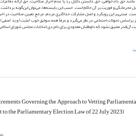
انند حق دادخواهی، حق دانستن دلایل رد یا عدم احراز صلاحیت، حق ارائه دفاعیات 
 محرمانگی و فوریت بر آن حاکم است. حسب این بایسته‌ها، می‌توان این‌گونه برداشت 
است. مبتنی‌بر این رویکرد و اصل مشارکت حداکثری مردم، مرجع تعیین صلاحیت در احر
نیز بر‌اساس تحولات اجتماعی در نظر می‌گیرد و عرفاً همه سوابق خوب (مثبت)‌ و بد (منفی) 
احیت آن‌‌قدر مضیق نشود که داوطلبان معدودی برای نامزدی انتخابات مجلس شورای اسلامی
ی
rements Governing the Approach to Vetting Parliamentar
o the Parliamentary Election Law of 22 July 2023)
ni