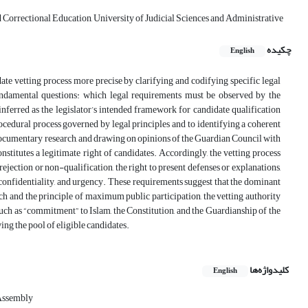
Correctional Education, University of Judicial Sciences and Administrative
چکیده
English
ate vetting process more precise by clarifying and codifying specific legal
undamental questions: which legal requirements must be observed by the
nferred as the legislator’s intended framework for candidate qualification
ocedural process governed by legal principles and to identifying a coherent
 documentary research, and drawing on opinions of the Guardian Council with
nstitutes a legitimate right of candidates. Accordingly, the vetting process
rejection or non-qualification, the right to present defenses or explanations,
, confidentiality, and urgency. These requirements suggest that the dominant
ach and the principle of maximum public participation, the vetting authority
uch as “commitment” to Islam, the Constitution, and the Guardianship of the
ing the pool of eligible candidates.
کلیدواژه‌ها
English
 Assembly