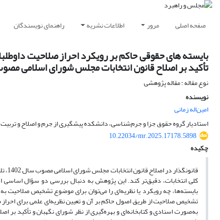
صفحه اصلی
مرور
اطلاعات نشریه
راهنمای نویسندگان
بایسته­ های حقوقی حاکم بر رویکرد احراز صلاحیت داوطلب
تأکید بر اصلاح قانون انتخابات مجلس شورای اسلامی مصوب 402/05/01
نوع مقاله : مقاله پژوهشی
نویسنده
امین‌اله زمانی
استادیار گروه حقوق جزا و جرم‌شناسی، دانشکده پیشگیری از جرم و اصلاح و تربیت، 
10.22034/mr.2025.17178.5898
چکیده
قانون
کلی انتخابات، دقیق‌تر کند. این پژوهش به دنبال بررسی دو سؤال اساسی است
بایسته‌ها، چه رویکرد یا نظریه‌ای را می‌توان برای موضوع تشخیص صلاحیت به‌ع
تشخیص صلاحیت از طریق اصول حاکم بر آن و تعیین نظریه‌ای علمی برای احراز