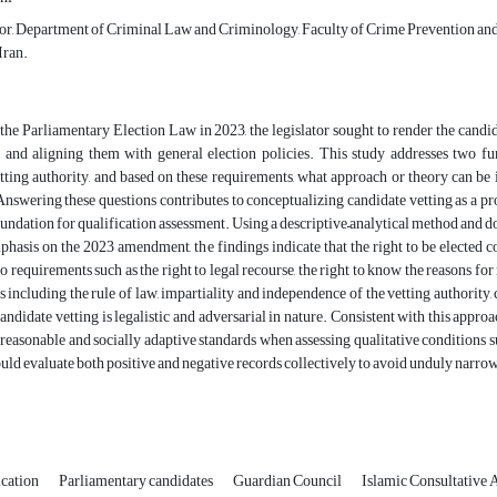
sor, Department of Criminal Law and Criminology, Faculty of Crime Prevention and 
Iran.
he Parliamentary Election Law in 2023, the legislator sought to render the candid
 and aligning them with general election policies. This study addresses two f
ting authority, and based on these requirements, what approach or theory can be i
nswering these questions contributes to conceptualizing candidate vetting as a pr
oundation for qualification assessment. Using a descriptive–analytical method and
phasis on the 2023 amendment, the findings indicate that the right to be elected co
o requirements such as the right to legal recourse, the right to know the reasons for 
s including the rule of law, impartiality and independence of the vetting authority
andidate vetting is legalistic and adversarial in nature. Consistent with this appro
reasonable and socially adaptive standards when assessing qualitative conditions s
hould evaluate both positive and negative records collectively to avoid unduly narrow
ication
Parliamentary candidates
Guardian Council
Islamic Consultative