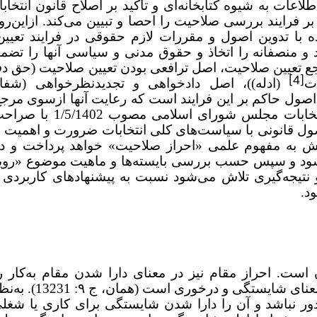
لاعات به شیوه‌ کتابخانه‌ای و تأکید بر اصلاح قانون انتخ
140، بایسته‌های حاکم بر فرایند بررسی صلاحیت را احصا و تبیین می‌کند. ازاین‌
 با تدوین اصول و مقررات لازم حقوقی در فرایند تعیی
 و منصفانه را اتخاذ و حقوق مدنی و سیاسی آنها را تضمی
 تعیین صلاحیت، اصل ترافعی بودن تعیین صلاحیت (حق دفاع
[4]
ت
(ادله))، اصل دادخواهی و تجدیدنظرخواهی (شفا
اصول حاکم بر این فرایند است که رعایت آنها ازسوی مر
صلاحیت الزامی است. این اصول در اصلاح قانون انتخاب
صول قانونی با سیاست‌های کلی انتخابات ضرورت و اهمیت ا
ژوهش به مفهوم علمی «احراز صلاحیت» خواهد پرداخت و در
ی‌شود و سپس حسب بررسی بایسته‌ها و ماهیت موضوع «رویک
 نتیجه‌گیری تلاش می‌شود نسبت به پیشنهادهای کاربردی 
د.
 است. احراز مقام نیز در معنای دارا شدن مقام به‌کار 
(دهخدا، 1373، ج 1: 920). واژه «صلاحیت» در ل
ور نباشد و آن را دارا شدن شایستگی برای کاری یا شغل