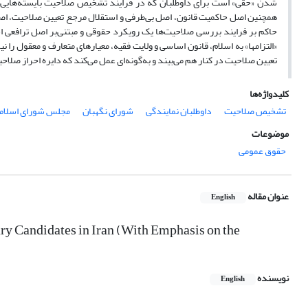
شدن «حقی» است برای داوطلبان که در فرایند تشخیص صلاحیت بایسته‌هایی م
همچنین اصل حاکمیت قانون، اصل بی‌طرفی و استقلال مرجع تعیین صلاحیت، اصل
حاکم بر فرایند بررسی صلاحیت‌ها یک رویکرد حقوقی و مبتنی‌بر اصل ترافعی 
«التزام­ها» به اسلام، قانون اساسی و ولایت ‌فقیه، معیارهای متعارف و معقول را 
تعیین صلاحیت در کنار هم می‌بیند و به‌گونه‌ای عمل می‌کند که دایره احراز صل
کلیدواژه‌ها
تشخیص صلاحیت
داوطلبان نمایندگی
شورای نگهبان
مجلس شورای اسلام
موضوعات
حقوق عمومی
عنوان مقاله
English
y Candidates in Iran (With Emphasis on the
نویسنده
English