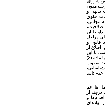
جلس شورای
ریف مدون
1) به جهت بدیهی و
یات حقوق
به مجلس،
نده معتقد است احراز صلاحیت،
داوطلبان
ای مراحل
 قانون و
اطلاع از
ت. با این
توضیحات مشخص می‌شود که این فرایند، شبه‌قضایی و اجرای آن مرتبط با اقتدار و حاکمیت نظام بوده و مطابق با ماده (8)
تورالعمل بررسی صلاحیت مصوب
 شناسایی،
عدم تأیید
ن‌ها اعم
هرچند از
دام‌ها و
 نهادهای