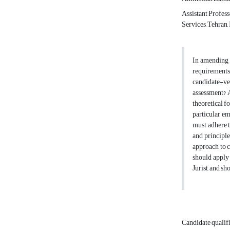
Assistant Profes
Services, Tehran, 
In amending t
requirements
candidate-vet
assessment? A
theoretical f
particular em
must adhere t
and principle
approach to c
should apply 
Jurist, and s
Candidate qualif