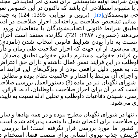
ا بودن شرایط اولیه شایستگی برای تصدی امر نمایندگی م
ی با مفهوم اصطلاحی آن باشد که تاکنون در این خصوص تع
نویسندگان
[h5]
رخی
(پروین و
نورایی، 1395: 24
مبانی تشخیص صلاحیت پرداخته‌اند. احراز صلاحیت در ادب
 تطبیق شرایط قانونی انتخاب‌شوندگان با متقاضیان ورود 
افراد واجد شرایط قانونی را برای این امر تشخیص می‌دهند (خسروی، ۱۳۸۷: 721). نگار
سبت به دارا بودن شرایط قانونی انتخاب شدن (نامزدیِ) 
ی می‌شود. از آن جهت که احراز صلاحیت طی زمان و دار
 فرایند حقوقی، مستلزم دانش حقوقی تطبیق مصداق با
طلب در این فرایند نقش فعال داشته و دارای حق اعتراض، 
، به همین دلیل ترافعی بودن از ویژگی‌های این فرایند اس
قانون مدیریت خدمات کشوری، امری حاکمیتی است. شورای نگهبان نیز در ماده (3) دس
ی است که در آن برای احراز صلاحیت داوطلبان، ادله، قرائن،
ی، شنیدن دفاعیات داوطلب و تحلیل ادله نسبت به تأیید، 
ری می‌شود.
 در شورای نگهبان مطرح نبوده و در همه نهادها و سازما
ص صلاحیت برای اعطای شغل یا منصب پذیرفته‌ شده است. 
شور ما مورد بررسی قرار نگرفته است؛ اما بررسی اق
ی گزینش، جذب نیروی انسانی برای منصب قضا، استخدام در