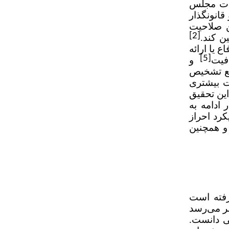
ابات مجلس
رو قانونگذار
ن صلاحیت
[2]
ن کند.
 یا ارائه
[5]
فیت
و
جع تشخیص
ات مجلس شورای اسلامی مصوب 1/5/1402 با صراحت بیشتری
ین تحقیق
 ادامه به
رد احراز
و همچنین
رفته است
غت به‌معنای شایستگی و درخوری است (همان، ج ۹: 13231). به‌نظر می‌رسد
ی دانست.