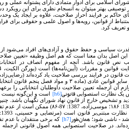
ای اسلامی برای ادوار متمادی دارای پشتوانه عملی و روی
ظر توصیفی بهتر می­توان به انسجام نظری برای این رویکرد 
ای حاکم بر فرایند احراز صلاحیت، علاوه بر ایجاد یک وحدت
ستنباط از قوانین، رویه‌ها و اصول علمی و حقوقی برای فرا
 تعریف کرد.
 قدرت سیاسی و حفظ حقوق و آزادی‌های افراد می‌شود از
خابات آزاد و منصفانه است (خسروی، 1389: 415). این اصل بدان‌ معنا است که هم اصل وظیفه «تعی
جب نص قانون باشد. آنچه از مفهوم انصاف در انتخابات 
انون در فرایند بررسی صلاحیت یاد کرده‌اند (رضایی‌زاده
1395: 129). قانون اساسی به موجب اصل نودونهم و سایر قوانین عادی (ماده ۳ و مواد فصل
 آن ازجمله تعیین صلاحیت داوطلبان انتخاباتی را برعه
قانونی
[h6]
س یک نظارت استصوابی
است و این‌گونه نیست 
دید و تشخیص خارج از قانونِ نهاد شورای نگهبان باشد. چنی
۱۸۶؛
موسی‌زاده، 1387: 8۷-۸۶) ممکن است از
همان‌طور
[h7]
شد - ناشی شود؛
که برخی منتقدان با عدم تف
‌اند. در صلاحیت استصوابی همه اصول قانونی ازجمله ا