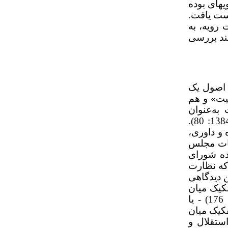
ه­ای بوده
دست یافت.
 رویه، به
یند بررسی
 اصول یک
ین صلاحیت» و هم
به‌عنوان
«قاعده‌مندی» یاد می‌شود ناظر بر اصل مذکور و رعایت قوانین و مقررات (آیین‌نامه‌ها) است (یورگن الکیت، 1384: 80).
 و داوری،
 پنجم قانون انتخابات مجلس
ده شورای
که نظارت
ن دیدگاهی
 عدم تفکیک میان
که یک نظارت مبتنی‌بر قانون است (مرتضایی و حسینی، 1393: 176) - یا
کیک میان
ستقلال و