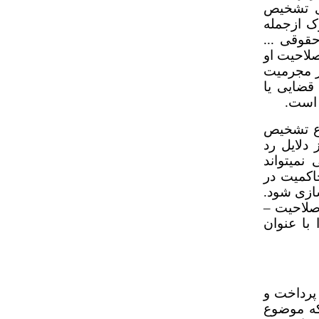
ای تشخیص
ک ازجمله
قوقی ...
صلاحیت او
از مجرمیت
قضایی یا
 است.
وع تشخیص
دلایل رد
می­تواند
اکمیت در
سازی شود.
ز صلاحیت
–
با عنوان
 پرداخت و
اکه موضوع