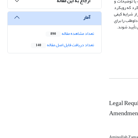
ارجاع به این مقاله
یا توضیحات و
کرد که رویکرد
از شرایط کیفی
آمار
داوطلب را برای
 تأیید شوند.
تعداد مشاهده مقاله
890
تعداد دریافت فایل اصل مقاله
140
Legal Requi
Amendment t
Aminollah Zama