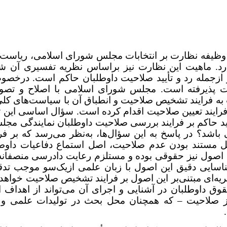
 وظیفه نظارت بر انتخابات مجلس شورای اسلامی، ریاست
ارد. ماهیت این نظارت نیز براساس نظریه تفسیری آن شو
و ازجمله رد و تأیید صلاحیت داوطلبان حاکم است. درخص
 پذیرفته است. مجلس شورای اسلامی با اصلاح و تصو
لس شورای اسلامی در سال 140۲، نسبت به فرایند تشخیص صلاحیت و انطباق آن با سیاست‌ها
 فرایند تعیین صلاحیت اقدام کرده است. سؤال اساسی این 
اید حاکم بر فرایند بررسی صلاحیت داوطلبان نمایندگی م
 ‌باشد؟ در پاسخ به این سؤال‌ها، به‌نظر می‌رسد که بر فرا
صل مستند بودن عدم صلاحیت، اصل استماع دفاعیات داو
صول نیز حقوقی بوده و مستلزم رعایت دادرسی منصفانه و
ایی دقیق این اصول با زبان علمی ازیک‌سو موجب تدقی
ه‌ای مبتنی‌بر این اصول بر فرایند تشخیص صلاحیت خواهد ب
قوق داوطلبان در آشنایی و اجرای آن می‌تواند از اهداف 
از صلاحیت
–
که همچنان محل بحث در تولیدات علمی و 