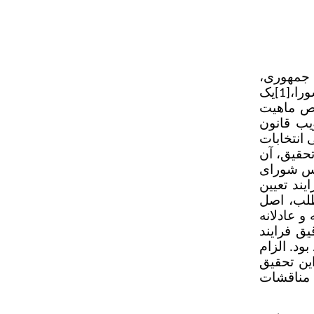
 جمهوری،
را،
یک
[1]
وص ماهیت
یب قانون
ی کلی انتخابات
تحقیق، آن
جلس شورای
یند تعیین
طلب، اصل
 عادلانه
ق فرایند
ود. الزام
این تحقیق
مناقشات