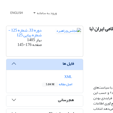
ورود به سامانه
ENGLISH
ی ایران (با
دوره 33، شماره 125 -
شماره پیاپی 125
بهار 1405
صفحه
145-176
فایل ها
XML
اصل مقاله
5.84 M
ی و انطباق با سیاست‌های
ند؟ و حسب این
 فرایندی بودن
هم رسانی
مع‌آوری اطلاعات
سلامی مصوب 1/5/1402 انجام گرفته است که نشان می‌دهد انتخاب