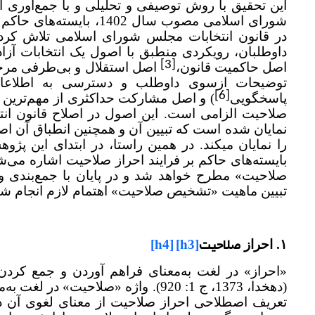
این تحقیق با روش توصیفی و تحلیلی و با جمع‌آوری اط
شورای اسلامی مصوب سال 2
در قانون انتخابات مجلس شورای اسلامی تلاش کرده
داوطلبان، رویکردی منطبق با اصول یک انتخابات آزاد
[3]
اصل حاکمیت قانون،
اصل استقلال و بی‌طرفی مرجع
توضیحات ازسوی داوطلب و دسترسی به اطلاعا
[6]
پاسخگویی
) و اصل مشارکت حداکثری از مهم‌ترین 
نمایان شده است که تبیین آن و همچنین انطباق آن ا
را نمایان می­کند. در همین راستا، در ابتدای این پ
بایسته‌های حاکم بر فرایند احراز صلاحیت اشاره م
صلاحیت» مطرح خواهد شد و در پایان با جمع‌بندی و
تبیین ماهیت «تشخیص صلاحیت» اهتمام لازم انجام شو
صلاحیت
[h3]
[h4]
۱. احراز
«احراز» در لغت به‌معنای فراهم آوردن و جمع‌ کردن
تعریف اصطلاحی احراز صلاحیت از معنای لغوی آن د