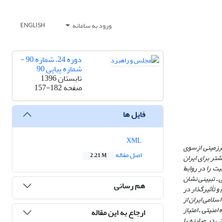
ورود به سامانه
ENGLISH
دوره 24، شماره 90 -
شماره پیاپی 90
تابستان 1396
صفحه
157-182
فایل ها
XML
رزمینی ازسوی
اصل مقاله
2.21 M
شتر برای ایران
2011 توانسته است مبادله تجارت ـ امنیت را در روابط
ی
ـ
تبیینی نشان
هم رسانی
ه است به بازیگری مهم و تأثیرگذار در
سلامی ایران از
منیتی ـ امتیاز
ارجاع به این مقاله
 در مبارزه با