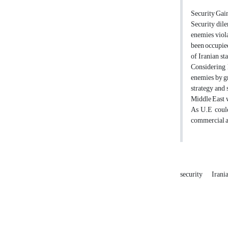
Security Gai
Security dile
enemies viola
been occupied
of Iranian st
Considering h
enemies by gr
strategy and 
Middle East w
As U.E could
commercial an
security
Irania