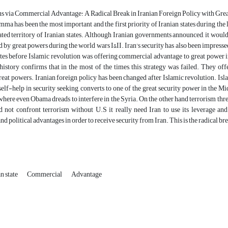
ns via Commercial Advantage: A Radical Break in Iranian Foreign Policy with Grea
mma has been the most important and the first priority of Iranian states during th
ted territory of Iranian states. Although Iranian governments announced, it would n
 by great powers during the world wars I&II. Iran's security has also been impressed
ates before Islamic revolution was offering commercial advantage to great power i
istory confirms that in the most of the times, this strategy was failed. They of
eat powers. Iranian foreign policy has been changed after Islamic revolution. Isl
self-help in security seeking, converts to one of the great security power in the 
here even Obama dreads to interfere in the Syria. On the other hand terrorism threa
 not confront terrorism without U.S it really need Iran to use its leverage and
d political advantages in order to receive security from Iran. This is the radical bre
n state
Commercial
Advantage