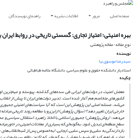
صفحه اصلی
مرور
اطلاعات نشریه
راهنمای نویسندگان
بهره امنیتی؛ امتیاز تجاری: گسستی تاریخی در روابط ایران
نوع مقاله : مقاله پژوهشی
نویسنده
سیدرضا موسوی نیا
استادیار دانشکده حقوق و علوم سیاسی، دانشگاه علامه طباطبائی
چکیده
معضل امنیت در دولت‌های ایرانی طی سده‌های گذشته، پیوسته و مهم‌ترین 
کشورهای متخاصم هم آغاز ‌شده است. تدبیر دولت‌های ایران تا پیش از انقلاب اسل
خارجی ایران تغییر دهد؟ (سؤال پژوهش) ازاین‌رو با مطالعه روند تاریخی مبادله 
سطح منطقه‌ای تبدیل شود، به‌گونه‌ای که بسیاری از معادلات امنیتی در خاورمیانه
بازدارندگی به سلبی و سپس سلبی ـ ایجابی، (به‌خصوص پس از شبه‌انقلاب‌های عربی) 
تجاری فراهم کند (فرضیه پژوهش). به گونه‌ای که اکنون نظام سرمایه‌داری نی