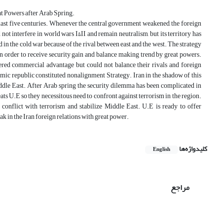
t Powers after Arab Spring.
e last five centuries. Whenever the central government weakened, the foreign
ot interfere in world wars I&II and remain neutralism, but its territory has
 in the cold war because of the rival between east and the west. The strategy
n order to receive security gain and balance making trend by great powers.
fered commercial advantage but could not balance their rivals and foreign
amic republic constituted nonalignment Strategy. Iran in the shadow of this
Middle East. After Arab spring the security dilemma has been complicated in
ts U.E so they necessitous need to confront against terrorism in the region.
 conflict with terrorism and stabilize Middle East. U.E is ready to offer
ak in the Iran foreign relations with great power.
کلیدواژه‌ها
English
مراجع