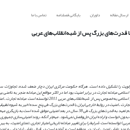
ارسال مقاله
داوران
بایگانی فصلنامه
تماس با ما
 با قدرت‌های بزرگ پس از شبه‌انقلاب‌های عربی
اولویت را تشکیل داده است. هرگاه حکومت مرکزی ایران دچار ضعف ‌شده، تجاوزات س
امی مبادله تجارت در برابر امنیت بود اما در اکثر مواقع این مبادله منجر به ناامنی بی
می‌شد. مسئله اصلی این پژوهش این است که آیا سیاست‌های امنیتی جمهوری اسلامی به‌خصوص پس از شبه‌انقلاب‌های عربی 
تجارت ـ امنیت در روابط خارجی ایران با قدرت‌های بزرگ طی پنج سده اخیر به شیوه تطبیق
می‌دهد: (روش پژوهش) جمهوری اسلامی با اتخاذ راهبرد استقلال سیاسی و عدم تعهد به قدرت‌های بزرگ طی 38 سال در بعد امنیتی موفق شد
 بدون خواست و اراده ایران حل‌و‌فصل نمی‌شود. مهم‌تر آنکه‌، روند امنیتی‌سازی جمهوری ا
توانسته است شرایط را برای تغییر مبادله تاریخی امتیاز تجاری ـ تمنای امنیت، به بهره ا
ازمند نقش امنیتی ایران در منطقه است و آماده است در قبال نقش ثبات‌زایی و امنیتی